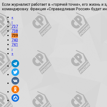
Если журналист работает в «горячей точке», его жизнь 
командировку. Фракция «Справедливая Россия» будет ин
«
‹
737
738
739
740
741
›
»