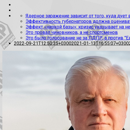
Ядерное заражение зависит от того, куда дует
Эффективность губернаторов должна оценивать
Эффект «низкой базы»: кризис указывает на н
Это провал чиновников, а не спортсменов
Это было голосование не за ЛДПР, а против "Е
2022-09-21T12:50:35+0300
2021-01-13T16:55:07+0300