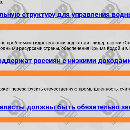
а.
альную структуру для управления вод
по проблемам гидрогеологии подготовит лидер партии «С
водными ресурсами страны, обеспечения Крыма водой и в 
оддержат россиян с низкими доходам
ет перезагрузить отечественную промышленность, счита
налисты должны быть обязательно з