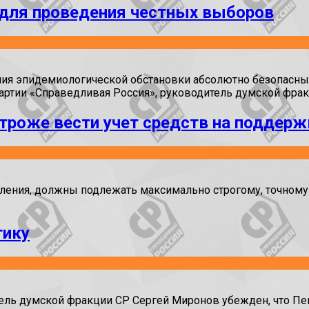
 для проведения честных выборов
ния эпидемиологической обстановки абсолютно безопасны.
партии «Справедливая Россия», руководитель думской фра
троже вести учет средств на поддерж
еления, должны подлежать максимально строгому, точному 
тику
ель думской фракции СР Сергей Миронов убежден, что Пен