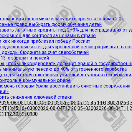
 плановой экономике и запустить проект «Госплан 2.0»
 семье право выбирать форму обучения детей
вать льготные кредиты под 2–3% для пострадавших от уда
оскомцен для контроля за ценами в стране
 как никогда приблизил победу России»
 подзаконные акты для упрощенной регистрации авто в но
 доходы бюджета за счет сверхбогачей
13-х зарплат и пенсий
, чтобы ликвидировать дефицит врачей в государственн
ь минимальную пенсию до 40% от утраченного заработка
доходы и статус школьных учителей до уровня госслужащи
контроль в коммунальной сфере
омочь городам Урала восстановить очистные сооружения
ии!»
рить снижение ключевой ставки
2026-08-05T14:00:04+0300
2026-08-05T12:45:19+0300
2026-0
04T13:45:16+0300
2026-08-04T12:20:05+0300
2026-08-04T11:
01T12:30:59+0300