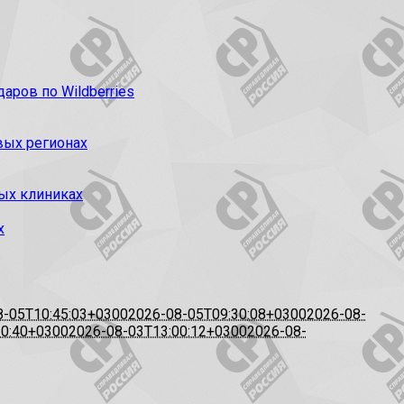
ров по Wildberries
вых регионах
ых клиниках
х
8-05T10:45:03+0300
2026-08-05T09:30:08+0300
2026-08-
20:40+0300
2026-08-03T13:00:12+0300
2026-08-