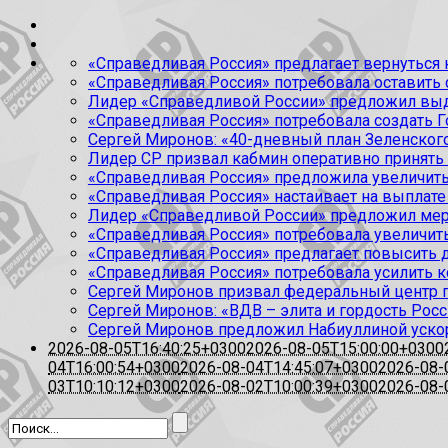
«Справедливая Россия» предлагает вернуться к
«Справедливая Россия» потребовала оставить
Лидер «Справедливой России» предложил выда
«Справедливая Россия» потребовала создать Г
Сергей Миронов: «40-дневный план Зеленского
Лидер СР призвал кабмин оперативно принять
«Справедливая Россия» предложила увеличить
«Справедливая Россия» настаивает на выплате 
Лидер «Справедливой России» предложил меры
«Справедливая Россия» потребовала увеличит
«Справедливая Россия» предлагает повысить 
«Справедливая Россия» потребовала усилить 
Сергей Миронов призвал федеральный центр п
Сергей Миронов: «ВДВ – элита и гордость Росс
Сергей Миронов предложил Набиуллиной уско
2026-08-05T16:40:25+0300
2026-08-05T15:00:00+0300
04T16:00:54+0300
2026-08-04T14:45:07+0300
2026-08-
03T10:10:12+0300
2026-08-02T10:00:39+0300
2026-08-