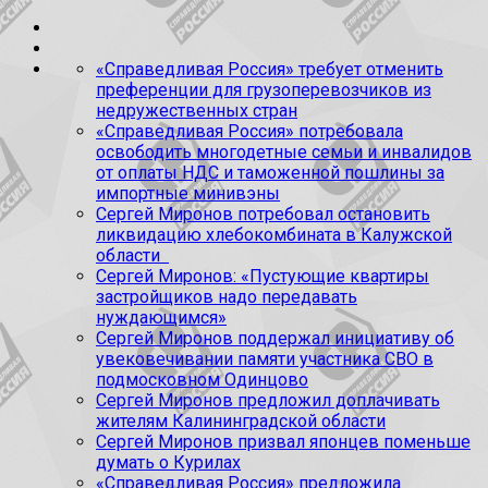
«Справедливая Россия» требует отменить
преференции для грузоперевозчиков из
недружественных стран
«Справедливая Россия» потребовала
освободить многодетные семьи и инвалидов
от оплаты НДС и таможенной пошлины за
импортные минивэны
Сергей Миронов потребовал остановить
ликвидацию хлебокомбината в Калужской
области
Сергей Миронов: «Пустующие квартиры
застройщиков надо передавать
нуждающимся»
Сергей Миронов поддержал инициативу об
увековечивании памяти участника СВО в
подмосковном Одинцово
Сергей Миронов предложил доплачивать
жителям Калининградской области
Сергей Миронов призвал японцев поменьше
думать о Курилах
«Справедливая Россия» предложила