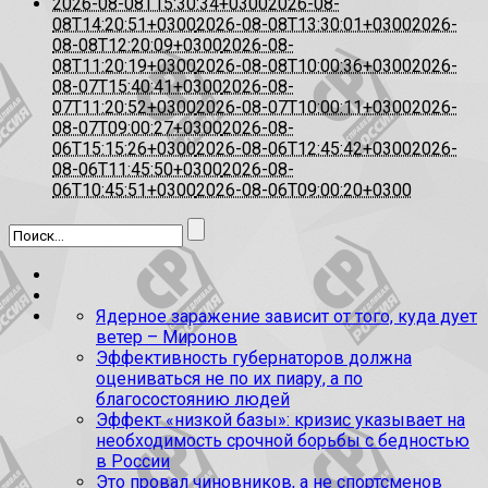
2026-08-08T15:30:34+0300
2026-08-
08T14:20:51+0300
2026-08-08T13:30:01+0300
2026-
08-08T12:20:09+0300
2026-08-
08T11:20:19+0300
2026-08-08T10:00:36+0300
2026-
08-07T15:40:41+0300
2026-08-
07T11:20:52+0300
2026-08-07T10:00:11+0300
2026-
08-07T09:00:27+0300
2026-08-
06T15:15:26+0300
2026-08-06T12:45:42+0300
2026-
08-06T11:45:50+0300
2026-08-
06T10:45:51+0300
2026-08-06T09:00:20+0300
Ядерное заражение зависит от того, куда дует
ветер – Миронов
Эффективность губернаторов должна
оцениваться не по их пиару, а по
благосостоянию людей
Эффект «низкой базы»: кризис указывает на
необходимость срочной борьбы с бедностью
в России
Это провал чиновников, а не спортсменов