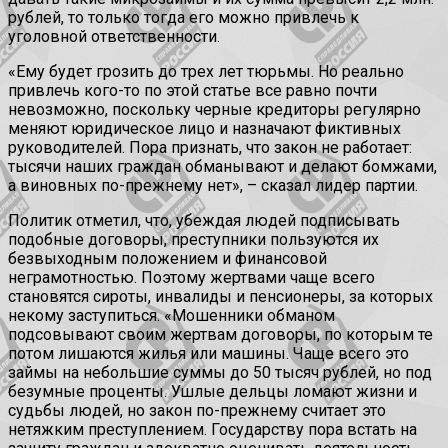
рублей, то только тогда его можно привлечь к
уголовной ответственности.
«Ему будет грозить до трех лет тюрьмы. Но реально
привлечь кого-то по этой статье все равно почти
невозможно, поскольку черные кредиторы регулярно
меняют юридическое лицо и назначают фиктивных
руководителей. Пора признать, что закон не работает:
тысячи наших граждан обманывают и делают бомжами,
а виновных по-прежнему нет», – сказал лидер партии.
Политик отметил, что, убеждая людей подписывать
подобные договоры, преступники пользуются их
безвыходным положением и финансовой
неграмотностью. Поэтому жертвами чаще всего
становятся сироты, инвалиды и пенсионеры, за которых
некому заступиться. «Мошенники обманом
подсовывают своим жертвам договоры, по которым те
потом лишаются жилья или машины. Чаще всего это
займы на небольшие суммы до 50 тысяч рублей, но под
безумные проценты. Ушлые дельцы ломают жизни и
судьбы людей, но закон по-прежнему считает это
нетяжким преступлением. Государству пора встать на