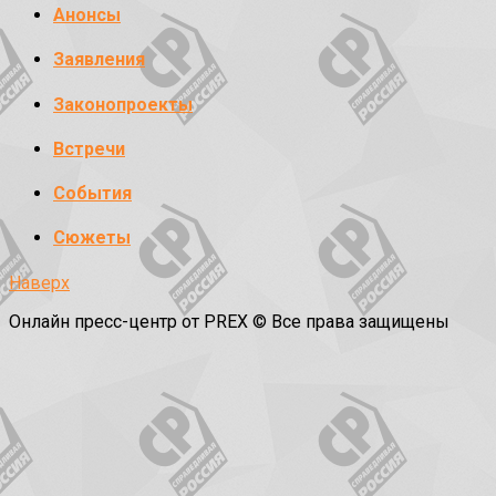
Анонсы
Заявления
Законопроекты
Встречи
События
Сюжеты
Наверх
Онлайн пресс-центр от PREX © Все права защищены