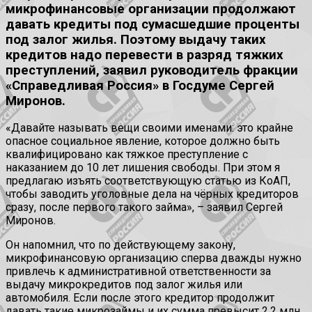
микрофинансовые организации продолжают
давать кредиты под сумасшедшие проценты
под залог жилья. Поэтому выдачу таких
кредитов надо перевести в разряд тяжких
преступлений, заявил руководитель фракции
«Справедливая Россия» в Госдуме Сергей
Миронов.
«Давайте называть вещи своими именами: это крайне
опасное социальное явление, которое должно быть
квалифицировано как тяжкое преступление с
наказанием до 10 лет лишения свободы. При этом я
предлагаю изъять соответствующую статью из КоАП,
чтобы заводить уголовные дела на чёрных кредиторов
сразу, после первого такого займа», – заявил Сергей
Миронов.
Он напомнил, что по действующему закону,
микрофинансовую организацию сперва дважды нужно
привлечь к административной ответственности за
выдачу микрокредитов под залог жилья или
автомобиля. Если после этого кредитор продолжит
давать такие микрозаймы и их сумма превысит 2,2 млн.