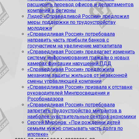
расширить перевод офисов и департаментов
компаний в регионы
Лидер «Справедливой России» предложил
меры поддержки по трудоустройству
молодежи
«Справедливая Россия» потребовала
направить часть прибыли банков с
госучастием на увеличение маткапитала
«Справедливая Россия» предлагает изменить
систему информирования граждан о новых
камерах фиксации нарушений ПДД
«Справедливая Россия» предложила
механизм защиты жильцов от незаконной
смены управляющей компании
«Справедливая Россия» призвала к отставке
руководителей Минпросвещения и
Рособрнадзора
«Справедливая Россия» потребовала
запретить трудоустройство мигрантов в
наиболее чувствительные сектора экономики
Сергей Миронов: «При рождении детей
семьям нужно списывать часть долга по
ипотеке»