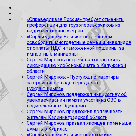
«Справедливая Россия» требует отменить
преференции для грузоперевозчиков из
недружественных стран
«Справедливая Россия» потребовала
освободить многодетные семьи и инвалидов
от оплаты НДС и таможенной пошлины за
импортные минивэны
Сергей Миронов потребовал остановить
ликвидацию хлебокомбината в Калужской
области
Сергей Миронов: «Пустующие квартиры
застройщиков надо передавать
нуждающимся»
Сергей Миронов поддержал инициативу об
увековечивании памяти участника СВО в
подмосковном Одинцово
Сергей Миронов предложил доплачивать
жителям Калининградской области
Сергей Миронов призвал японцев поменьше
думать о Курилах
«Справедливая Россия» предложила