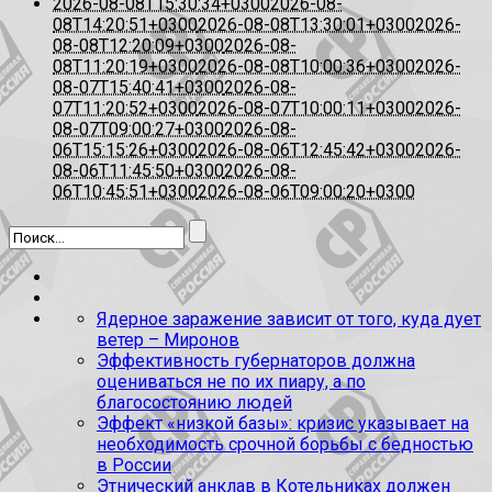
2026-08-08T15:30:34+0300
2026-08-
08T14:20:51+0300
2026-08-08T13:30:01+0300
2026-
08-08T12:20:09+0300
2026-08-
08T11:20:19+0300
2026-08-08T10:00:36+0300
2026-
08-07T15:40:41+0300
2026-08-
07T11:20:52+0300
2026-08-07T10:00:11+0300
2026-
08-07T09:00:27+0300
2026-08-
06T15:15:26+0300
2026-08-06T12:45:42+0300
2026-
08-06T11:45:50+0300
2026-08-
06T10:45:51+0300
2026-08-06T09:00:20+0300
Ядерное заражение зависит от того, куда дует
ветер – Миронов
Эффективность губернаторов должна
оцениваться не по их пиару, а по
благосостоянию людей
Эффект «низкой базы»: кризис указывает на
необходимость срочной борьбы с бедностью
в России
Этнический анклав в Котельниках должен