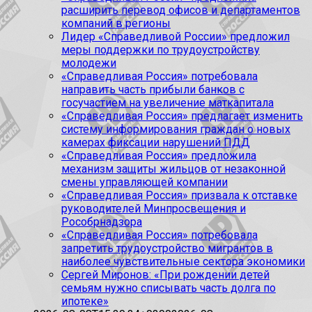
расширить перевод офисов и департаментов
компаний в регионы
Лидер «Справедливой России» предложил
меры поддержки по трудоустройству
молодежи
«Справедливая Россия» потребовала
направить часть прибыли банков с
госучастием на увеличение маткапитала
«Справедливая Россия» предлагает изменить
систему информирования граждан о новых
камерах фиксации нарушений ПДД
«Справедливая Россия» предложила
механизм защиты жильцов от незаконной
смены управляющей компании
«Справедливая Россия» призвала к отставке
руководителей Минпросвещения и
Рособрнадзора
«Справедливая Россия» потребовала
запретить трудоустройство мигрантов в
наиболее чувствительные сектора экономики
Сергей Миронов: «При рождении детей
семьям нужно списывать часть долга по
ипотеке»