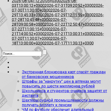
2026-08-04T12:20:05+0300
2026-08-
03T13:00:12+0300
2026-07-31T09:20:52+0300
2026-
07-30T11:30:10+0300
2026-07-
29T13:45:33+0300
2026-07-29T12:15:59+0300
2026-
07-28T10:45:48+0300
2026-07-
28T09:00:58+0300
2026-07-22T12:50:47+0300
2026-
07-22T11:00:15+0300
2026-07-
21T14:00:52+0300
2026-07-21T13:00:31+0300
2026-
07-20T11:30:07+0300
2026-07-
18T13:00:00+0300
2026-07-17T11:30:13+0300
Экстренная блокировка карт спасёт граждан
от банковских мошенников
Штрафы за "накрутку" цен в аптеках могут
повысить до шести миллионов рублей
Школьников и студентов-очников защитят от
дистанта
Шахтёры рудной промышленности должны
получать доплату к пенсии
ЧМ по футболу обеспечит длительный