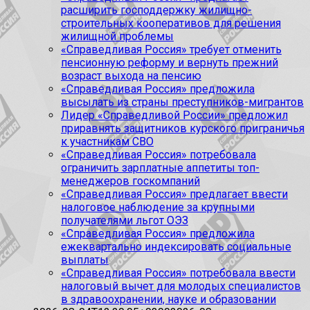
расширить господдержку жилищно-
строительных кооперативов для решения
жилищной проблемы
«Справедливая Россия» требует отменить
пенсионную реформу и вернуть прежний
возраст выхода на пенсию
«Справедливая Россия» предложила
высылать из страны преступников-мигрантов
Лидер «Справедливой России» предложил
приравнять защитников курского приграничья
к участникам СВО
«Справедливая Россия» потребовала
ограничить зарплатные аппетиты топ-
менеджеров госкомпаний
«Справедливая Россия» предлагает ввести
налоговое наблюдение за крупными
получателями льгот ОЭЗ
«Справедливая Россия» предложила
ежеквартально индексировать социальные
выплаты
«Справедливая Россия» потребовала ввести
налоговый вычет для молодых специалистов
в здравоохранении, науке и образовании