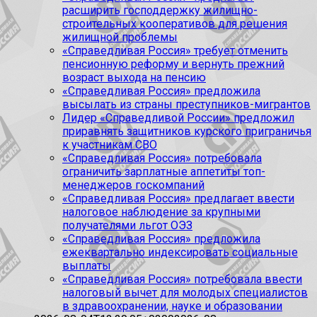
расширить господдержку жилищно-
строительных кооперативов для решения
жилищной проблемы
«Справедливая Россия» требует отменить
пенсионную реформу и вернуть прежний
возраст выхода на пенсию
«Справедливая Россия» предложила
высылать из страны преступников-мигрантов
Лидер «Справедливой России» предложил
приравнять защитников курского приграничья
к участникам СВО
«Справедливая Россия» потребовала
ограничить зарплатные аппетиты топ-
менеджеров госкомпаний
«Справедливая Россия» предлагает ввести
налоговое наблюдение за крупными
получателями льгот ОЭЗ
«Справедливая Россия» предложила
ежеквартально индексировать социальные
выплаты
«Справедливая Россия» потребовала ввести
налоговый вычет для молодых специалистов
в здравоохранении, науке и образовании