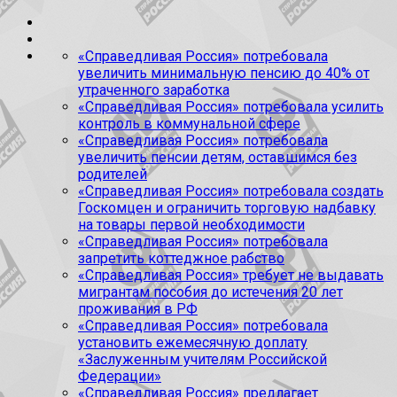
«Справедливая Россия» потребовала
увеличить минимальную пенсию до 40% от
утраченного заработка
«Справедливая Россия» потребовала усилить
контроль в коммунальной сфере
«Справедливая Россия» потребовала
увеличить пенсии детям, оставшимся без
родителей
«Справедливая Россия» потребовала создать
Госкомцен и ограничить торговую надбавку
на товары первой необходимости
«Справедливая Россия» потребовала
запретить коттеджное рабство
«Справедливая Россия» требует не выдавать
мигрантам пособия до истечения 20 лет
проживания в РФ
«Справедливая Россия» потребовала
установить ежемесячную доплату
«Заслуженным учителям Российской
Федерации»
«Справедливая Россия» предлагает