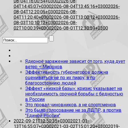
08-04T16:00:54+0300
2026-08-
04T14:45:07+0300
2026-08-04T13:45:16+0300
2026-
08-04T12:20:05+0300
2026-08-
04T11:20:40+0300
2026-08-03T13:00:12+0300
2026-
08-03T10:10:12+0300
2026-08-
02T10:00:39+0300
2026-08-01T12:30:59+0300
Ядерное заражение зависит от того, куда дует
ветер – Миронов
Эффективность губернаторов должна
оцениваться не по их пиару, а по
благосостоянию людей
Эффект «низкой базы»: кризис указывает на
необходимость срочной борьбы с бедностью
в России
Это провал чиновников, а не спортсменов
Это было голосование не за ЛДПР, а против
"Единой России"
2022-09-21T12:50:35+0300
2021-01-
13T16:55:07+0300
2021-03-02T15:01:20+0300
2019-