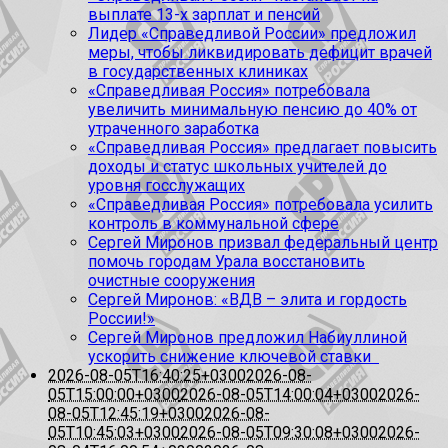
выплате 13-х зарплат и пенсий
Лидер «Справедливой России» предложил
меры, чтобы ликвидировать дефицит врачей
в государственных клиниках
«Справедливая Россия» потребовала
увеличить минимальную пенсию до 40% от
утраченного заработка
«Справедливая Россия» предлагает повысить
доходы и статус школьных учителей до
уровня госслужащих
«Справедливая Россия» потребовала усилить
контроль в коммунальной сфере
Сергей Миронов призвал федеральный центр
помочь городам Урала восстановить
очистные сооружения
Сергей Миронов: «ВДВ – элита и гордость
России!»
Сергей Миронов предложил Набиуллиной
ускорить снижение ключевой ставки
2026-08-05T16:40:25+0300
2026-08-
05T15:00:00+0300
2026-08-05T14:00:04+0300
2026-
08-05T12:45:19+0300
2026-08-
05T10:45:03+0300
2026-08-05T09:30:08+0300
2026-