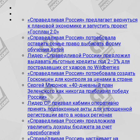
«Справедливая Россия» предлагает вернуться
к плановой экономике и запустить проект
«Госплан 2.0»
«Справедливая Россия» потребовала
оставить семье право выбирать форму
обучения детей
Лидер «Справедливой России» предложил
выдавать льготные кредиты под 2–3% для
пострадавших от ударов по Wildberries
«Справедливая Россия» потребовала создать
Госкомцен для контроля за ценами в стране
Сергей Миронов: «40-дневный план
Зеленского как никогда приблизил победу
России»
Лидер СР призвал кабмин оперативно
принять подзаконные акты для упрощенной
регистрации авто в новых регионах
«Справедливая Россия» предложила
увеличить доходы бюджета за счет
сверхбогачей
«Справедливая Россия» настаивает на