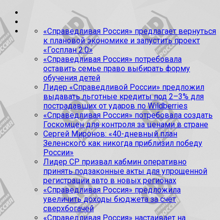
«Справедливая Россия» предлагает вернуться
к плановой экономике и запустить проект
«Госплан 2.0»
«Справедливая Россия» потребовала
оставить семье право выбирать форму
обучения детей
Лидер «Справедливой России» предложил
выдавать льготные кредиты под 2–3% для
пострадавших от ударов по Wildberries
«Справедливая Россия» потребовала создать
Госкомцен для контроля за ценами в стране
Сергей Миронов: «40-дневный план
Зеленского как никогда приблизил победу
России»
Лидер СР призвал кабмин оперативно
принять подзаконные акты для упрощенной
регистрации авто в новых регионах
«Справедливая Россия» предложила
увеличить доходы бюджета за счет
сверхбогачей
«Справедливая Россия» настаивает на