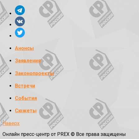
Анонсы
Заявления
Законопроекты
Встречи
События
Сюжеты
Наверх
Онлайн пресс-центр от PREX © Все права защищены