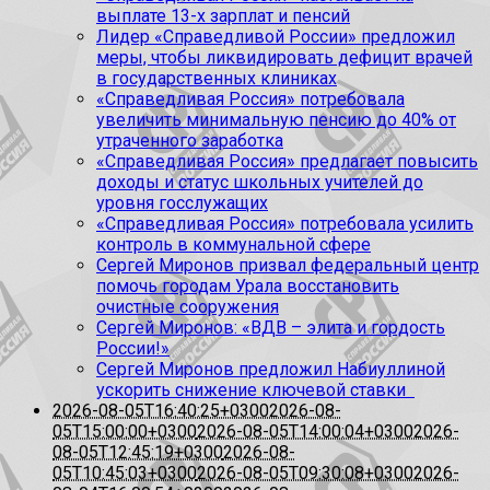
выплате 13-х зарплат и пенсий
Лидер «Справедливой России» предложил
меры, чтобы ликвидировать дефицит врачей
в государственных клиниках
«Справедливая Россия» потребовала
увеличить минимальную пенсию до 40% от
утраченного заработка
«Справедливая Россия» предлагает повысить
доходы и статус школьных учителей до
уровня госслужащих
«Справедливая Россия» потребовала усилить
контроль в коммунальной сфере
Сергей Миронов призвал федеральный центр
помочь городам Урала восстановить
очистные сооружения
Сергей Миронов: «ВДВ – элита и гордость
России!»
Сергей Миронов предложил Набиуллиной
ускорить снижение ключевой ставки
2026-08-05T16:40:25+0300
2026-08-
05T15:00:00+0300
2026-08-05T14:00:04+0300
2026-
08-05T12:45:19+0300
2026-08-
05T10:45:03+0300
2026-08-05T09:30:08+0300
2026-