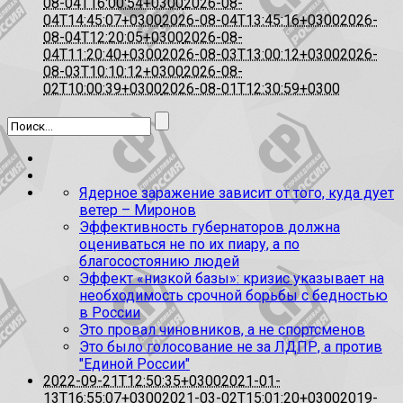
08-04T16:00:54+0300
2026-08-
04T14:45:07+0300
2026-08-04T13:45:16+0300
2026-
08-04T12:20:05+0300
2026-08-
04T11:20:40+0300
2026-08-03T13:00:12+0300
2026-
08-03T10:10:12+0300
2026-08-
02T10:00:39+0300
2026-08-01T12:30:59+0300
Ядерное заражение зависит от того, куда дует
ветер – Миронов
Эффективность губернаторов должна
оцениваться не по их пиару, а по
благосостоянию людей
Эффект «низкой базы»: кризис указывает на
необходимость срочной борьбы с бедностью
в России
Это провал чиновников, а не спортсменов
Это было голосование не за ЛДПР, а против
"Единой России"
2022-09-21T12:50:35+0300
2021-01-
13T16:55:07+0300
2021-03-02T15:01:20+0300
2019-