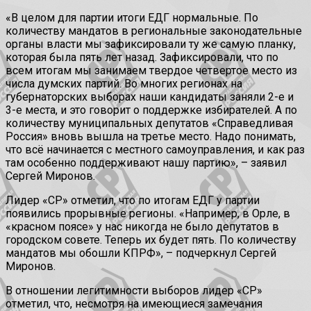
«В целом для партии итоги ЕДГ нормальные. По
количеству мандатов в региональные законодательные
органы власти мы зафиксировали ту же самую планку,
которая была пять лет назад. Зафиксировали, что по
всем итогам мы занимаем твердое четвертое место из
числа думских партий. Во многих регионах на
губернаторских выборах наши кандидаты заняли 2-е и
3-е места, и это говорит о поддержке избирателей. А по
количеству муниципальных депутатов «Справедливая
Россия» вновь вышла на третье место. Надо понимать,
что всё начинается с местного самоуправления, и как раз
там особенно поддерживают нашу партию», – заявил
Сергей Миронов.
Лидер «СР» отметил, что по итогам ЕДГ у партии
появились прорывные регионы. «Например, в Орле, в
«красном поясе» у нас никогда не было депутатов в
городском совете. Теперь их будет пять. По количеству
мандатов мы обошли КПРФ», – подчеркнул Сергей
Миронов.
В отношении легитимности выборов лидер «СР»
отметил, что, несмотря на имеющиеся замечания