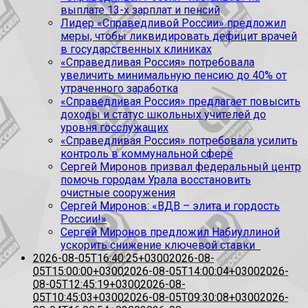
выплате 13-х зарплат и пенсий
Лидер «Справедливой России» предложил
меры, чтобы ликвидировать дефицит врачей
в государственных клиниках
«Справедливая Россия» потребовала
увеличить минимальную пенсию до 40% от
утраченного заработка
«Справедливая Россия» предлагает повысить
доходы и статус школьных учителей до
уровня госслужащих
«Справедливая Россия» потребовала усилить
контроль в коммунальной сфере
Сергей Миронов призвал федеральный центр
помочь городам Урала восстановить
очистные сооружения
Сергей Миронов: «ВДВ – элита и гордость
России!»
Сергей Миронов предложил Набиуллиной
ускорить снижение ключевой ставки
2026-08-05T16:40:25+0300
2026-08-
05T15:00:00+0300
2026-08-05T14:00:04+0300
2026-
08-05T12:45:19+0300
2026-08-
05T10:45:03+0300
2026-08-05T09:30:08+0300
2026-