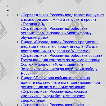
«Справедливая Россия» предлагает вернуться
к плановой экономике и запустить проект
«Госплан 2.0»
«Справедливая Россия» потребовала
оставить семье право выбирать форму
обучения детей
Лидер «Справедливой России» предложил
выдавать льготные кредиты под 2–3% для
пострадавших от ударов по Wildberries
«Справедливая Россия» потребовала создать
Госкомцен для контроля за ценами в стране
Сергей Миронов: «40-дневный план
Зеленского как никогда приблизил победу
России»
Лидер СР призвал кабмин оперативно
принять подзаконные акты для упрощенной
регистрации авто в новых регионах
«Справедливая Россия» предложила
увеличить доходы бюджета за счет
сверхбогачей
«Справедливая Россия» настаивает на