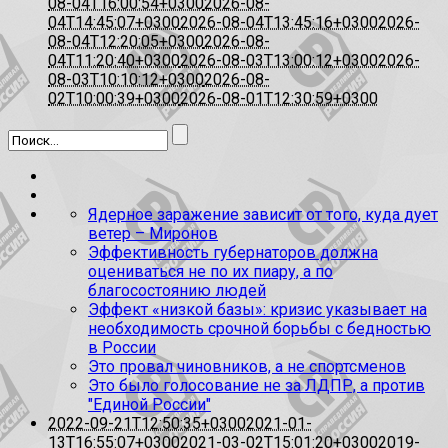
08-04T16:00:54+0300
2026-08-
04T14:45:07+0300
2026-08-04T13:45:16+0300
2026-
08-04T12:20:05+0300
2026-08-
04T11:20:40+0300
2026-08-03T13:00:12+0300
2026-
08-03T10:10:12+0300
2026-08-
02T10:00:39+0300
2026-08-01T12:30:59+0300
Ядерное заражение зависит от того, куда дует
ветер – Миронов
Эффективность губернаторов должна
оцениваться не по их пиару, а по
благосостоянию людей
Эффект «низкой базы»: кризис указывает на
необходимость срочной борьбы с бедностью
в России
Это провал чиновников, а не спортсменов
Это было голосование не за ЛДПР, а против
"Единой России"
2022-09-21T12:50:35+0300
2021-01-
13T16:55:07+0300
2021-03-02T15:01:20+0300
2019-