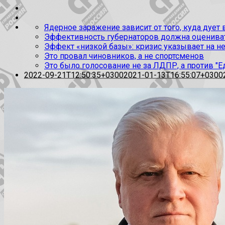
Ядерное заражение зависит от того, куда дует
Эффективность губернаторов должна оценивать
Эффект «низкой базы»: кризис указывает на н
Это провал чиновников, а не спортсменов
Это было голосование не за ЛДПР, а против "Е
2022-09-21T12:50:35+0300
2021-01-13T16:55:07+0300