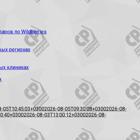
ров по Wildberries
вых регионах
ых клиниках
х
8-05T10:45:03+0300
2026-08-05T09:30:08+0300
2026-08-
20:40+0300
2026-08-03T13:00:12+0300
2026-08-