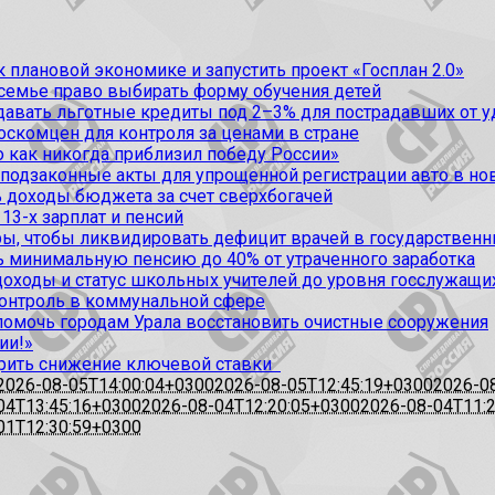
 плановой экономике и запустить проект «Госплан 2.0»
 семье право выбирать форму обучения детей
вать льготные кредиты под 2–3% для пострадавших от уда
оскомцен для контроля за ценами в стране
 как никогда приблизил победу России»
 подзаконные акты для упрощенной регистрации авто в но
 доходы бюджета за счет сверхбогачей
13-х зарплат и пенсий
, чтобы ликвидировать дефицит врачей в государственн
ь минимальную пенсию до 40% от утраченного заработка
доходы и статус школьных учителей до уровня госслужащи
контроль в коммунальной сфере
омочь городам Урала восстановить очистные сооружения
ии!»
рить снижение ключевой ставки
2026-08-05T14:00:04+0300
2026-08-05T12:45:19+0300
2026-0
04T13:45:16+0300
2026-08-04T12:20:05+0300
2026-08-04T11:
01T12:30:59+0300