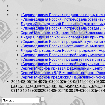
«Справедливая Россия» предлагает вернуться к
«Справедливая Россия» потребовала оставить
Лидер «Справедливой России» предложил выда
«Справедливая Россия» потребовала создать Г
Сергей Миронов: «40-дневный план Зеленского
Лидер СР призвал кабмин оперативно принять
«Справедливая Россия» предложила увеличить
«Справедливая Россия» настаивает на выплате 
Лидер «Справедливой России» предложил меры
«Справедливая Россия» потребовала увеличит
«Справедливая Россия» предлагает повысить 
«Справедливая Россия» потребовала усилить 
Сергей Миронов призвал федеральный центр п
Сергей Миронов: «ВДВ – элита и гордость Росс
Сергей Миронов предложил Набиуллиной уско
2026-08-05T16:40:25+0300
2026-08-05T15:00:00+0300
04T16:00:54+0300
2026-08-04T14:45:07+0300
2026-08-
03T10:10:12+0300
2026-08-02T10:00:39+0300
2026-08-