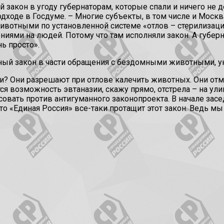
акон в угоду губернаторам, которые спали и ничего не 
дходе в Госдуме. – Многие субъекты, в том числе и Москв
животными по установленной системе «отлов – стерилизация
ениями на людей. Потому что там исполняли закон. А губер
ь просто».
й закон в части обращения с бездомными животными, ук
? Они разрешают при отлове калечить животных. Они отм
я возможность эвтаназии, скажу прямо, отстрела – на улиц
осовать против антигуманного законопроекта. В начале за
что «Единая Россия» все-таки протащит этот закон. Ведь м