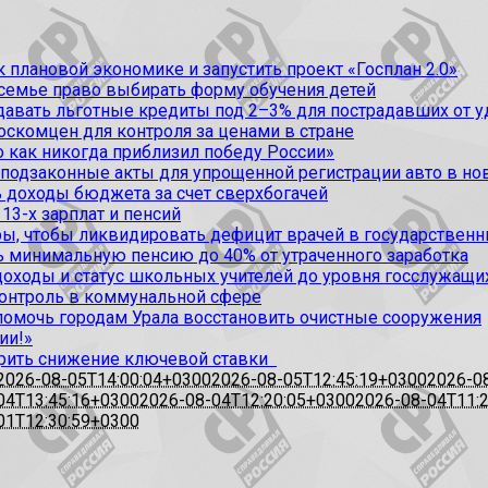
 плановой экономике и запустить проект «Госплан 2.0»
 семье право выбирать форму обучения детей
вать льготные кредиты под 2–3% для пострадавших от уда
оскомцен для контроля за ценами в стране
 как никогда приблизил победу России»
 подзаконные акты для упрощенной регистрации авто в но
 доходы бюджета за счет сверхбогачей
13-х зарплат и пенсий
, чтобы ликвидировать дефицит врачей в государственн
ь минимальную пенсию до 40% от утраченного заработка
доходы и статус школьных учителей до уровня госслужащи
контроль в коммунальной сфере
омочь городам Урала восстановить очистные сооружения
ии!»
рить снижение ключевой ставки
2026-08-05T14:00:04+0300
2026-08-05T12:45:19+0300
2026-0
04T13:45:16+0300
2026-08-04T12:20:05+0300
2026-08-04T11:
01T12:30:59+0300