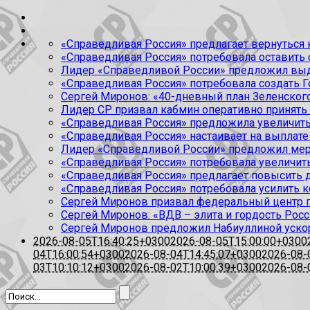
«Справедливая Россия» предлагает вернуться к
«Справедливая Россия» потребовала оставить
Лидер «Справедливой России» предложил выда
«Справедливая Россия» потребовала создать Г
Сергей Миронов: «40-дневный план Зеленского
Лидер СР призвал кабмин оперативно принять
«Справедливая Россия» предложила увеличить
«Справедливая Россия» настаивает на выплате 
Лидер «Справедливой России» предложил меры
«Справедливая Россия» потребовала увеличит
«Справедливая Россия» предлагает повысить 
«Справедливая Россия» потребовала усилить 
Сергей Миронов призвал федеральный центр п
Сергей Миронов: «ВДВ – элита и гордость Росс
Сергей Миронов предложил Набиуллиной уско
2026-08-05T16:40:25+0300
2026-08-05T15:00:00+0300
04T16:00:54+0300
2026-08-04T14:45:07+0300
2026-08-
03T10:10:12+0300
2026-08-02T10:00:39+0300
2026-08-