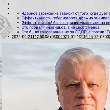
Ядерное заражение зависит от того, куда дует
Эффективность губернаторов должна оценивать
Эффект «низкой базы»: кризис указывает на н
Это провал чиновников, а не спортсменов
Это было голосование не за ЛДПР, а против "Е
2022-09-21T12:50:35+0300
2021-01-13T16:55:07+0300