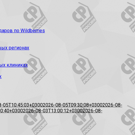
ров по Wildberries
вых регионах
ых клиниках
х
8-05T10:45:03+0300
2026-08-05T09:30:08+0300
2026-08-
20:40+0300
2026-08-03T13:00:12+0300
2026-08-