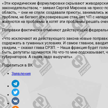
«Эти юридические формулировки скрывают живодерский з
законодательством, – заявил Сергей Миронов на пресс-по
область, – они не спали: создавали приюты, занимались 
проблем, не бегают эти озверевшие стаи, нет ЧП с напад
жалуются на проблемы и хотят эти проблемы решать очен
Поправки фактически отменяют действующий федеральны
«Что исключают из действующего закона новые поправки
содержать в гуманных условиях. И самое главное, вводитс
увидим, – сказал глава СРЗП. – Наша фракция будет гол
быть, депутаты одумаются. Но что-то мне подсказывает, 
губернаторов. А своих надо выручать».
Поделиться в ВК
Заявления