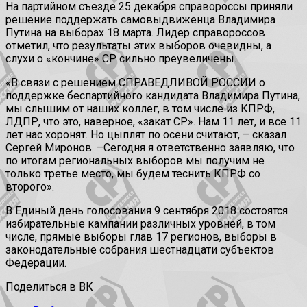
На партийном съезде 25 декабря справороссы приняли
решение поддержать самовыдвиженца Владимира
Путина на выборах 18 марта. Лидер справороссов
отметил, что результаты этих выборов очевидны, а
слухи о «кончине» СР сильно преувеличены.
«В связи с решением СПРАВЕДЛИВОЙ РОССИИ о
поддержке беспартийного кандидата Владимира Путина,
мы слышим от наших коллег, в том числе из КПРФ,
ЛДПР, что это, наверное, «закат СР». Нам 11 лет, и все 11
лет нас хоронят. Но цыплят по осени считают, – сказал
Сергей Миронов. –Сегодня я ответственно заявляю, что
по итогам региональных выборов мы получим не
только третье место, мы будем теснить КПРФ со
второго».
В Единый день голосования 9 сентября 2018 состоятся
избирательные кампании различных уровней, в том
числе, прямые выборы глав 17 регионов, выборы в
законодательные собрания шестнадцати субъектов
Федерации.
Поделиться в ВК