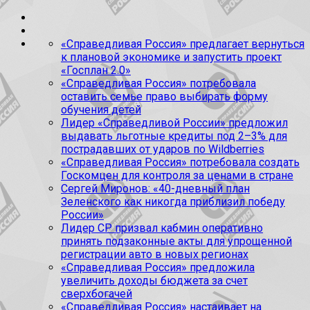
«Справедливая Россия» предлагает вернуться
к плановой экономике и запустить проект
«Госплан 2.0»
«Справедливая Россия» потребовала
оставить семье право выбирать форму
обучения детей
Лидер «Справедливой России» предложил
выдавать льготные кредиты под 2–3% для
пострадавших от ударов по Wildberries
«Справедливая Россия» потребовала создать
Госкомцен для контроля за ценами в стране
Сергей Миронов: «40-дневный план
Зеленского как никогда приблизил победу
России»
Лидер СР призвал кабмин оперативно
принять подзаконные акты для упрощенной
регистрации авто в новых регионах
«Справедливая Россия» предложила
увеличить доходы бюджета за счет
сверхбогачей
«Справедливая Россия» настаивает на