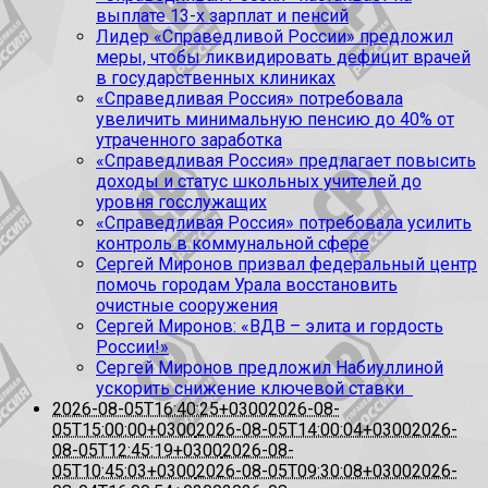
выплате 13-х зарплат и пенсий
Лидер «Справедливой России» предложил
меры, чтобы ликвидировать дефицит врачей
в государственных клиниках
«Справедливая Россия» потребовала
увеличить минимальную пенсию до 40% от
утраченного заработка
«Справедливая Россия» предлагает повысить
доходы и статус школьных учителей до
уровня госслужащих
«Справедливая Россия» потребовала усилить
контроль в коммунальной сфере
Сергей Миронов призвал федеральный центр
помочь городам Урала восстановить
очистные сооружения
Сергей Миронов: «ВДВ – элита и гордость
России!»
Сергей Миронов предложил Набиуллиной
ускорить снижение ключевой ставки
2026-08-05T16:40:25+0300
2026-08-
05T15:00:00+0300
2026-08-05T14:00:04+0300
2026-
08-05T12:45:19+0300
2026-08-
05T10:45:03+0300
2026-08-05T09:30:08+0300
2026-