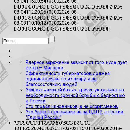
08-04T16:00:54+0300
2026-08-
04T14:45:07+0300
2026-08-04T13:45:16+0300
2026-
08-04T12:20:05+0300
2026-08-
04T11:20:40+0300
2026-08-03T13:00:12+0300
2026-
08-03T10:10:12+0300
2026-08-
02T10:00:39+0300
2026-08-01T12:30:59+0300
Ядерное заражение зависит от того, куда дует
ветер – Миронов
Эффективность губернаторов должна
оцениваться не по их пиару, а по
благосостоянию людей
Эффект «низкой базы»: кризис указывает на
необходимость срочной борьбы с бедностью
в России
Это провал чиновников, а не спортсменов
Это было голосование не за ЛДПР, а против
"Единой России"
2022-09-21T12:50:35+0300
2021-01-
13T16:55:07+0300
2021-03-02T15:01:20+0300
2019-