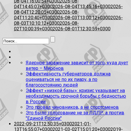
08-04T16:00:54+0300
2026-08-
04T14:45:07+0300
2026-08-04T13:45:16+0300
2026-
08-04T12:20:05+0300
2026-08-
04T11:20:40+0300
2026-08-03T13:00:12+0300
2026-
08-03T10:10:12+0300
2026-08-
02T10:00:39+0300
2026-08-01T12:30:59+0300
Ядерное заражение зависит от того, куда дует
ветер – Миронов
Эффективность губернаторов должна
оцениваться не по их пиару, а по
благосостоянию людей
Эффект «низкой базы»: кризис указывает на
необходимость срочной борьбы с бедностью
в России
Это провал чиновников, а не спортсменов
Это было голосование не за ЛДПР, а против
"Единой России"
2022-09-21T12:50:35+0300
2021-01-
13T16:55:07+0300
2021-03-02T15:01:20+0300
2019-