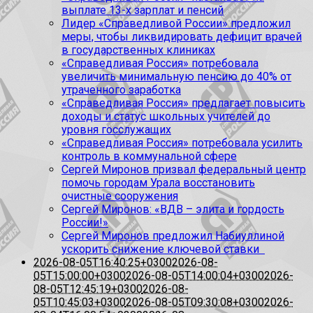
выплате 13-х зарплат и пенсий
Лидер «Справедливой России» предложил
меры, чтобы ликвидировать дефицит врачей
в государственных клиниках
«Справедливая Россия» потребовала
увеличить минимальную пенсию до 40% от
утраченного заработка
«Справедливая Россия» предлагает повысить
доходы и статус школьных учителей до
уровня госслужащих
«Справедливая Россия» потребовала усилить
контроль в коммунальной сфере
Сергей Миронов призвал федеральный центр
помочь городам Урала восстановить
очистные сооружения
Сергей Миронов: «ВДВ – элита и гордость
России!»
Сергей Миронов предложил Набиуллиной
ускорить снижение ключевой ставки
2026-08-05T16:40:25+0300
2026-08-
05T15:00:00+0300
2026-08-05T14:00:04+0300
2026-
08-05T12:45:19+0300
2026-08-
05T10:45:03+0300
2026-08-05T09:30:08+0300
2026-