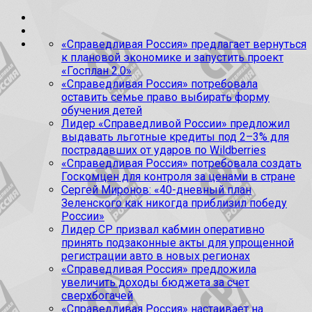
«Справедливая Россия» предлагает вернуться
к плановой экономике и запустить проект
«Госплан 2.0»
«Справедливая Россия» потребовала
оставить семье право выбирать форму
обучения детей
Лидер «Справедливой России» предложил
выдавать льготные кредиты под 2–3% для
пострадавших от ударов по Wildberries
«Справедливая Россия» потребовала создать
Госкомцен для контроля за ценами в стране
Сергей Миронов: «40-дневный план
Зеленского как никогда приблизил победу
России»
Лидер СР призвал кабмин оперативно
принять подзаконные акты для упрощенной
регистрации авто в новых регионах
«Справедливая Россия» предложила
увеличить доходы бюджета за счет
сверхбогачей
«Справедливая Россия» настаивает на