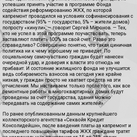
успевших принять участие в программе Фонда
содействия реформированию ЖКХ, по которой
капремонт проводился на условиях софинансирования с
государством (95% – государство, 5% – жители домов)
попросту «кинули», — говорит Сергей Миронов. — Тех,
кто не успел в этой программе поучаствовать, теперь
заставляют платить 100% за свой счет. Разве это
справедливо? Совершенно понятно, что такая циничная
политика ни к чему хорошему не приведет. По
социальному самочувствию граждан будет нанесен
очередной удар, и доверия к власти это отнюдь не
прибавит. И состояние жилищного фонда не улучшится:
ведь собираемость взносов на сегодня уже крайне
низкая, у граждан просто не хватает средств на эти
отчисления. Мы настаиваем: только после того, как все
ремонтные работы в многоквартирных домах будут
проведены за счет государства, здания можно
передавать на содержание самих жителей».
По ранее опубликованным данным крупнейшего
коллекторского агентства «Секвойя Кредит
Консолидейшн», после введения платы за капремонт и
последнего повышения тарифов ЖКХ граждане тратят