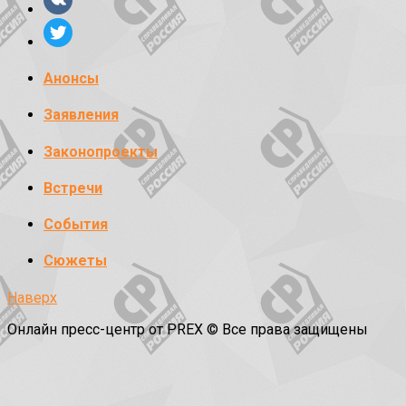
Анонсы
Заявления
Законопроекты
Встречи
События
Сюжеты
Наверх
Онлайн пресс-центр от PREX © Все права защищены