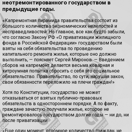
неотремонтированного государством в
предыдущие годы.
«Капремонтная пирамида правительства состоит из
большого количества экономических нелепостей и
несправедливостей. Но главное, все как будто забыли,
что согласно Закону РФ «О приватизации жилищного
фонда в Российской Федерации» государством были
взяты на себя обязательства по проведению
капитального ремонта жилья, которые оно должно
выполнить, — поясняет Сергей Миронов. — Введением
сборов на капремонт делается весьма коварная и
хитроумная попытка сбросить с себя это социальное
обязательство. Правительство, по сути, нарушая закон,
свои обязанности переложило на плечи граждан!»
Хотя по Конституции, государство не может
отказываться от взятых публично-правовых
обязательств в одностороннем порядке. А по факту,
граждане зачастую получали жилье, которое не
ремонтировалось государством долгие годы — ни до, ни
после приватизации.
«Еще один момент: огромное количество граждан, не