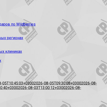
ров по Wildberries
вых регионах
ых клиниках
х
8-05T10:45:03+0300
2026-08-05T09:30:08+0300
2026-08-
20:40+0300
2026-08-03T13:00:12+0300
2026-08-