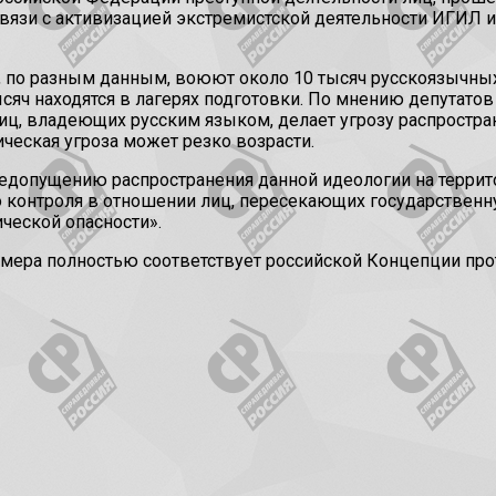
связи с активизацией экстремистской деятельности ИГИЛ 
, по разным данным, воюют около 10 тысяч русскоязычных
ысяч находятся в лагерях подготовки. По мнению депута
лиц, владеющих русским языком, делает угрозу распростр
ческая угроза может резко возрасти.
едопущению распространения данной идеологии на террито
 контроля в отношении лиц, пересекающих государственну
ческой опасности».
 мера полностью соответствует российской Концепции про