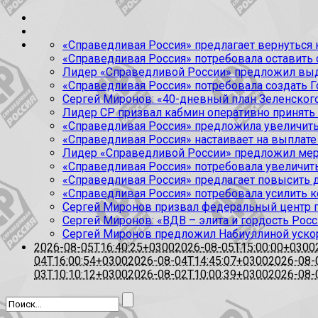
«Справедливая Россия» предлагает вернуться к
«Справедливая Россия» потребовала оставить
Лидер «Справедливой России» предложил выда
«Справедливая Россия» потребовала создать Г
Сергей Миронов: «40-дневный план Зеленского
Лидер СР призвал кабмин оперативно принять
«Справедливая Россия» предложила увеличить
«Справедливая Россия» настаивает на выплате 
Лидер «Справедливой России» предложил меры
«Справедливая Россия» потребовала увеличит
«Справедливая Россия» предлагает повысить 
«Справедливая Россия» потребовала усилить 
Сергей Миронов призвал федеральный центр п
Сергей Миронов: «ВДВ – элита и гордость Росс
Сергей Миронов предложил Набиуллиной уско
2026-08-05T16:40:25+0300
2026-08-05T15:00:00+0300
04T16:00:54+0300
2026-08-04T14:45:07+0300
2026-08-
03T10:10:12+0300
2026-08-02T10:00:39+0300
2026-08-