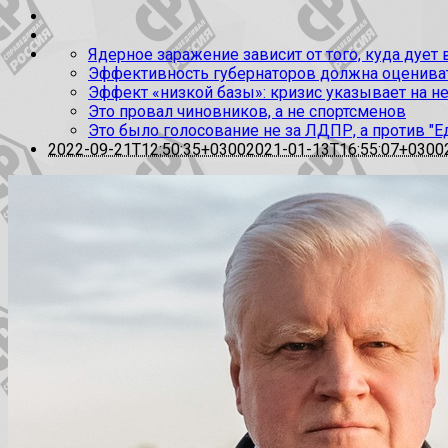
Ядерное заражение зависит от того, куда дует
Эффективность губернаторов должна оценивать
Эффект «низкой базы»: кризис указывает на н
Это провал чиновников, а не спортсменов
Это было голосование не за ЛДПР, а против "Е
2022-09-21T12:50:35+0300
2021-01-13T16:55:07+0300