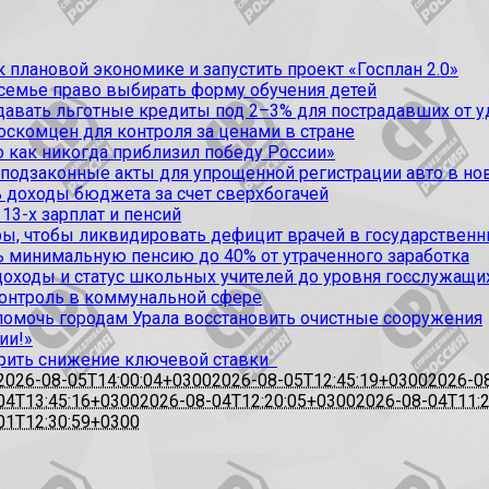
 плановой экономике и запустить проект «Госплан 2.0»
 семье право выбирать форму обучения детей
вать льготные кредиты под 2–3% для пострадавших от уда
оскомцен для контроля за ценами в стране
 как никогда приблизил победу России»
 подзаконные акты для упрощенной регистрации авто в но
 доходы бюджета за счет сверхбогачей
13-х зарплат и пенсий
, чтобы ликвидировать дефицит врачей в государственн
ь минимальную пенсию до 40% от утраченного заработка
доходы и статус школьных учителей до уровня госслужащи
контроль в коммунальной сфере
омочь городам Урала восстановить очистные сооружения
ии!»
рить снижение ключевой ставки
2026-08-05T14:00:04+0300
2026-08-05T12:45:19+0300
2026-0
04T13:45:16+0300
2026-08-04T12:20:05+0300
2026-08-04T11:
01T12:30:59+0300