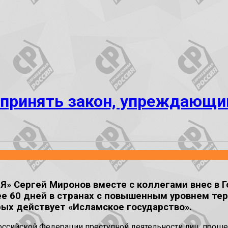
 принять закон, упреждающи
 Сергей Миронов вместе с коллегами внес в 
е 60 дней в странах с повышенным уровнем тер
рых действует «Исламское государство».
оссийской Федерации преступной деятельности лиц, проше