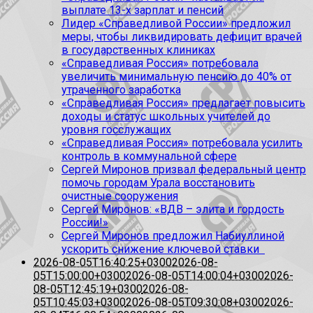
выплате 13-х зарплат и пенсий
Лидер «Справедливой России» предложил
меры, чтобы ликвидировать дефицит врачей
в государственных клиниках
«Справедливая Россия» потребовала
увеличить минимальную пенсию до 40% от
утраченного заработка
«Справедливая Россия» предлагает повысить
доходы и статус школьных учителей до
уровня госслужащих
«Справедливая Россия» потребовала усилить
контроль в коммунальной сфере
Сергей Миронов призвал федеральный центр
помочь городам Урала восстановить
очистные сооружения
Сергей Миронов: «ВДВ – элита и гордость
России!»
Сергей Миронов предложил Набиуллиной
ускорить снижение ключевой ставки
2026-08-05T16:40:25+0300
2026-08-
05T15:00:00+0300
2026-08-05T14:00:04+0300
2026-
08-05T12:45:19+0300
2026-08-
05T10:45:03+0300
2026-08-05T09:30:08+0300
2026-