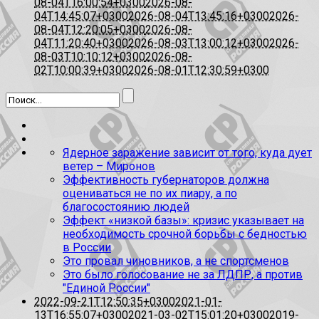
08-04T16:00:54+0300
2026-08-
04T14:45:07+0300
2026-08-04T13:45:16+0300
2026-
08-04T12:20:05+0300
2026-08-
04T11:20:40+0300
2026-08-03T13:00:12+0300
2026-
08-03T10:10:12+0300
2026-08-
02T10:00:39+0300
2026-08-01T12:30:59+0300
Ядерное заражение зависит от того, куда дует
ветер – Миронов
Эффективность губернаторов должна
оцениваться не по их пиару, а по
благосостоянию людей
Эффект «низкой базы»: кризис указывает на
необходимость срочной борьбы с бедностью
в России
Это провал чиновников, а не спортсменов
Это было голосование не за ЛДПР, а против
"Единой России"
2022-09-21T12:50:35+0300
2021-01-
13T16:55:07+0300
2021-03-02T15:01:20+0300
2019-