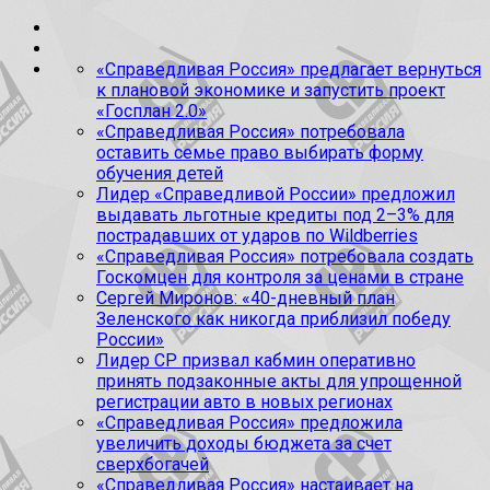
«Справедливая Россия» предлагает вернуться
к плановой экономике и запустить проект
«Госплан 2.0»
«Справедливая Россия» потребовала
оставить семье право выбирать форму
обучения детей
Лидер «Справедливой России» предложил
выдавать льготные кредиты под 2–3% для
пострадавших от ударов по Wildberries
«Справедливая Россия» потребовала создать
Госкомцен для контроля за ценами в стране
Сергей Миронов: «40-дневный план
Зеленского как никогда приблизил победу
России»
Лидер СР призвал кабмин оперативно
принять подзаконные акты для упрощенной
регистрации авто в новых регионах
«Справедливая Россия» предложила
увеличить доходы бюджета за счет
сверхбогачей
«Справедливая Россия» настаивает на