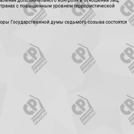
вления дополнительного контроля в отношении лиц,
 странах с повышенным уровнем террористической
ыборы Государственной думы седьмого созыва состоятся