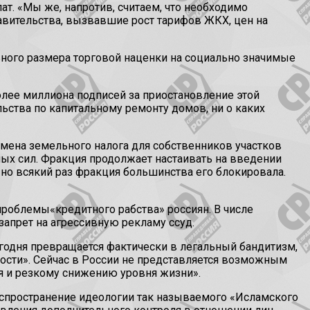
. «Мы же, напротив, считаем, что необходимо
ительства, вызвавшие рост тарифов ЖКХ, цен на
ого размера торговой наценки на социально значимые
олее миллиона подписей за приостановление этой
льства по капитальному ремонту домов, ни о каких
тмена земельного налога для собственников участков
ых сил. Фракция продолжает настаивать на введении
 но всякий раз фракция большинства его блокировала.
облемы«кредитного рабства» россиян. В числе
апрет на агрессивную рекламу ссуд.
годня превращается фактически в легальный бандитизм,
ости». Сейчас в России не представляется возможным
ия и резкому снижению уровня жизни».
аспространение идеологии так называемого «Исламского