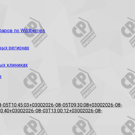
ров по Wildberries
вых регионах
ых клиниках
х
8-05T10:45:03+0300
2026-08-05T09:30:08+0300
2026-08-
20:40+0300
2026-08-03T13:00:12+0300
2026-08-