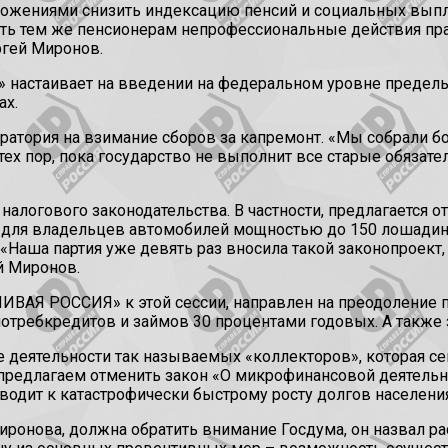
ожениями снизить индексацию пенсий и социальных выплат
 тем же пенсионерам непрофессиональные действия прав
ргей Миронов.
астаивает на введении на федеральном уровне предельн
ах.
ратория на взимание сборов за капремонт. «Мы собрали б
тех пор, пока государство не выполнит все старые обязате
алогового законодательства. В частности, предлагается о
 – для владельцев автомобилей мощностью до 150 лошадин
«Наша партия уже девять раз вносила такой законопроект,
й Миронов.
АЯ РОССИЯ» к этой сессии, направлен на преодоление пр
требкредитов и займов 30 процентами годовых. А также з
 деятельности так называемых «коллекторов», которая се
редлагаем отменить закон «О микрофинансовой деятельн
иводит к катастрофически быстрому росту долгов населен
иронова, должна обратить внимание Госдума, он назвал р