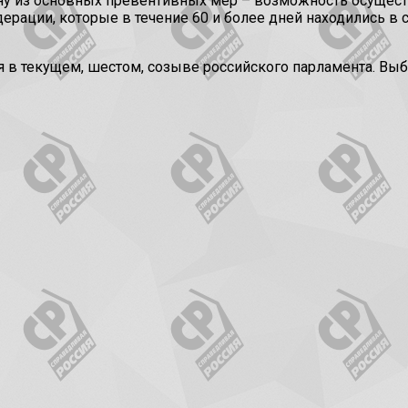
дну из основных превентивных мер – возможность осущест
рации, которые в течение 60 и более дней находились в
яя в текущем, шестом, созыве российского парламента. В