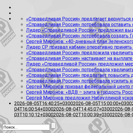
«Справедливая Россия» предлагает вернуться к
«Справедливая Россия» потребовала оставить
Лидер «Справедливой России» предложил выда
«Справедливая Россия» потребовала создать Г
Сергей Миронов: «40-дневный план Зеленского
Лидер СР призвал кабмин оперативно принять
«Справедливая Россия» предложила увеличить
«Справедливая Россия» настаивает на выплате 
Лидер «Справедливой России» предложил меры
«Справедливая Россия» потребовала увеличит
«Справедливая Россия» предлагает повысить 
«Справедливая Россия» потребовала усилить 
Сергей Миронов призвал федеральный центр п
Сергей Миронов: «ВДВ – элита и гордость Росс
Сергей Миронов предложил Набиуллиной уско
2026-08-05T16:40:25+0300
2026-08-05T15:00:00+0300
04T16:00:54+0300
2026-08-04T14:45:07+0300
2026-08-
03T10:10:12+0300
2026-08-02T10:00:39+0300
2026-08-