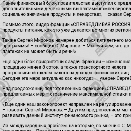
Ранее финансовый блок правительства выступил с предл
дополнительными денежными выплатами компенсировать
социально значимые продукты и лекарства», – сказал Се
Помимо этого, лидер фракции «СПРАВЕДЛИВАЯ РОССИЯ» н
продукты питания, как это уже делается во многих регион
Также Сергей Миронов намерен добиться пятилетнего мо
программы! – сообщил С. Миронов. – Мы считаем, что до 
платежах не может быть и речи!»
Еще один блок приоритетных задач фракции – изменение н
площадью менее 8 соток, а также транспортного налога
прогрессивной шкалы налога на доходы физических лиц. 
Сегодня эта мера актуальна как никогда», – уверен Серге
Ряд предложений, подготовленных фракцией«СПРАВЕДЛИВ
предлагаемых мер – ограничение максимальной ставки по
«Еще один наш законопроект направлен на регулирование
– говорит Сергей Миронов. – Другим предложением мы п
развивать данный институт финансового рынка, – это пр
Из международных проблем, на которые, по мнению С. М