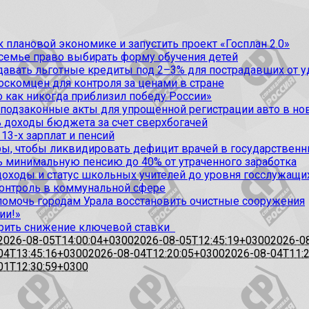
 плановой экономике и запустить проект «Госплан 2.0»
 семье право выбирать форму обучения детей
вать льготные кредиты под 2–3% для пострадавших от уда
оскомцен для контроля за ценами в стране
 как никогда приблизил победу России»
 подзаконные акты для упрощенной регистрации авто в но
 доходы бюджета за счет сверхбогачей
13-х зарплат и пенсий
, чтобы ликвидировать дефицит врачей в государственн
ь минимальную пенсию до 40% от утраченного заработка
доходы и статус школьных учителей до уровня госслужащи
контроль в коммунальной сфере
омочь городам Урала восстановить очистные сооружения
ии!»
рить снижение ключевой ставки
2026-08-05T14:00:04+0300
2026-08-05T12:45:19+0300
2026-0
04T13:45:16+0300
2026-08-04T12:20:05+0300
2026-08-04T11:
01T12:30:59+0300