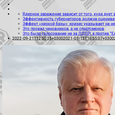
Ядерное заражение зависит от того, куда дует
Эффективность губернаторов должна оценивать
Эффект «низкой базы»: кризис указывает на н
Это провал чиновников, а не спортсменов
Это было голосование не за ЛДПР, а против "Е
2022-09-21T12:50:35+0300
2021-01-13T16:55:07+0300