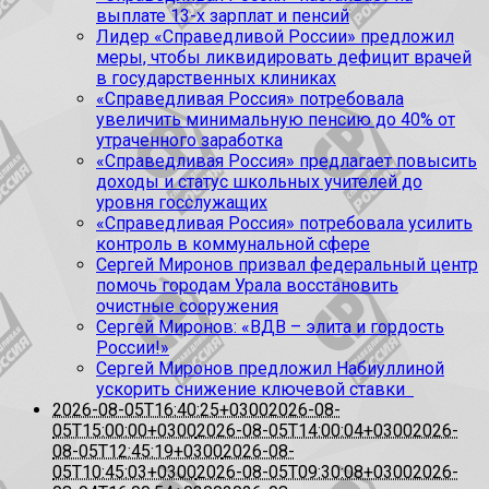
выплате 13-х зарплат и пенсий
Лидер «Справедливой России» предложил
меры, чтобы ликвидировать дефицит врачей
в государственных клиниках
«Справедливая Россия» потребовала
увеличить минимальную пенсию до 40% от
утраченного заработка
«Справедливая Россия» предлагает повысить
доходы и статус школьных учителей до
уровня госслужащих
«Справедливая Россия» потребовала усилить
контроль в коммунальной сфере
Сергей Миронов призвал федеральный центр
помочь городам Урала восстановить
очистные сооружения
Сергей Миронов: «ВДВ – элита и гордость
России!»
Сергей Миронов предложил Набиуллиной
ускорить снижение ключевой ставки
2026-08-05T16:40:25+0300
2026-08-
05T15:00:00+0300
2026-08-05T14:00:04+0300
2026-
08-05T12:45:19+0300
2026-08-
05T10:45:03+0300
2026-08-05T09:30:08+0300
2026-