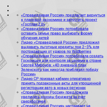
«Справедливая Россия» предлагает вернуться
к плановой экономике и запустить проект
«Госплан 2.0»
«Справедливая Россия» потребовала
оставить семье право выбирать форму
обучения детей
Лидер «Справедливой России» предложил
выдавать льготные кредиты под 2–3% для
пострадавших от ударов по Wildberries
«Справедливая Россия» потребовала создать
Госкомцен для контроля за ценами в стране
Сергей Миронов: «40-дневный план
Зеленского как никогда приблизил победу
России»
Лидер СР призвал кабмин оперативно
принять подзаконные акты для упрощенной
регистрации авто в новых регионах
«Справедливая Россия» предложила
увеличить доходы бюджета за счет
сверхбогачей
«Справедливая Россия» настаивает на