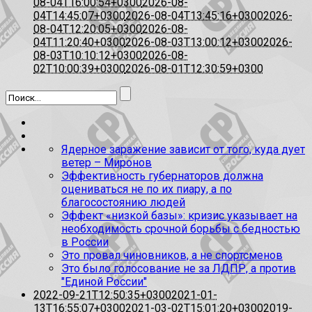
08-04T16:00:54+0300
2026-08-
04T14:45:07+0300
2026-08-04T13:45:16+0300
2026-
08-04T12:20:05+0300
2026-08-
04T11:20:40+0300
2026-08-03T13:00:12+0300
2026-
08-03T10:10:12+0300
2026-08-
02T10:00:39+0300
2026-08-01T12:30:59+0300
Ядерное заражение зависит от того, куда дует
ветер – Миронов
Эффективность губернаторов должна
оцениваться не по их пиару, а по
благосостоянию людей
Эффект «низкой базы»: кризис указывает на
необходимость срочной борьбы с бедностью
в России
Это провал чиновников, а не спортсменов
Это было голосование не за ЛДПР, а против
"Единой России"
2022-09-21T12:50:35+0300
2021-01-
13T16:55:07+0300
2021-03-02T15:01:20+0300
2019-