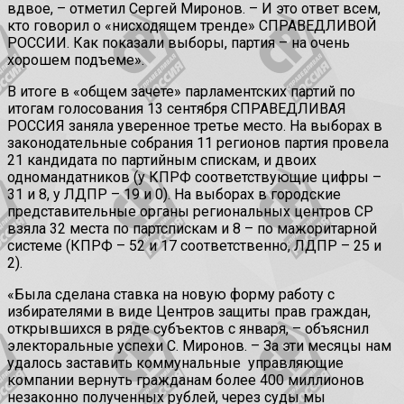
вдвое, – отметил Сергей Миронов. – И это ответ всем,
кто говорил о «нисходящем тренде» СПРАВЕДЛИВОЙ
РОССИИ. Как показали выборы, партия – на очень
хорошем подъеме».
В итоге в «общем зачете» парламентских партий по
итогам голосования 13 сентября СПРАВЕДЛИВАЯ
РОССИЯ заняла уверенное третье место. На выборах в
законодательные собрания 11 регионов партия провела
21 кандидата по партийным спискам, и двоих
одномандатников (у КПРФ соответствующие цифры –
31 и 8, у ЛДПР – 19 и 0). На выборах в городские
представительные органы региональных центров СР
взяла 32 места по партспискам и 8 – по мажоритарной
системе (КПРФ – 52 и 17 соответственно, ЛДПР – 25 и
2).
«Была сделана ставка на новую форму работу с
избирателями в виде Центров защиты прав граждан,
открывшихся в ряде субъектов с января, – объяснил
электоральные успехи С. Миронов. – За эти месяцы нам
удалось заставить коммунальные управляющие
компании вернуть гражданам более 400 миллионов
незаконно полученных рублей, через суды мы