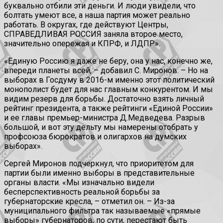
буквально отбили эти деньги. И люди увидели, что
болтать умеют все, а наша партия может реально
работать. В округах, где действуют Центры,
СПРАВЕДЛИВАЯ РОССИЯ заняла второе место,
значительно опережая и КПРФ, и ЛДПР».
«Единую Россию я даже не беру, она у нас, конечно же,
впереди планеты всей, – добавил С. Миронов. – Но на
выборах в Госдуму в 2016-м именно этот политический
монополист будет для нас главным конкурентом. И мы
видим резерв для борьбы. Достаточно взять личный
рейтинг президента, а также рейтинги «Единой России»
и ее главы премьер-министра Д.Медведева. Разрыв
большой, и вот эту дельту мы намерены отобрать у
профсоюза бюрократов и олигархов на думских
выборах».
Сергей Миронов подчеркнул, что приоритетом для
партии были именно выборы в представительные
органы власти. «Мы изначально видели
бесперспективность реальной борьбы за
губернаторские кресла, – отметил он. – Из-за
муниципального фильтра так называемые «прямые
выборы» губернаторов, по сути, перестают быть