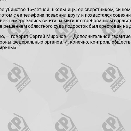
ое убийство 16-летней школьницы ее сверстником, сыном 
 потом с ее телефона позвонил другу и похвастался содеян
ек намеревались выйти на митинг с требованием справедл
е решением областного суда подросток был арестован на 
дию, — говорит Сергей Миронов. — Дополнительной гаранти
роны федеральных органов. И, конечно, контроль обществ
арины».