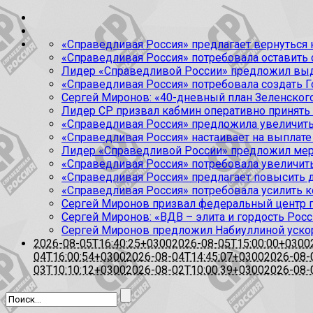
«Справедливая Россия» предлагает вернуться к
«Справедливая Россия» потребовала оставить
Лидер «Справедливой России» предложил выда
«Справедливая Россия» потребовала создать Г
Сергей Миронов: «40-дневный план Зеленского
Лидер СР призвал кабмин оперативно принять
«Справедливая Россия» предложила увеличить
«Справедливая Россия» настаивает на выплате 
Лидер «Справедливой России» предложил меры
«Справедливая Россия» потребовала увеличит
«Справедливая Россия» предлагает повысить 
«Справедливая Россия» потребовала усилить 
Сергей Миронов призвал федеральный центр п
Сергей Миронов: «ВДВ – элита и гордость Росс
Сергей Миронов предложил Набиуллиной уско
2026-08-05T16:40:25+0300
2026-08-05T15:00:00+0300
04T16:00:54+0300
2026-08-04T14:45:07+0300
2026-08-
03T10:10:12+0300
2026-08-02T10:00:39+0300
2026-08-