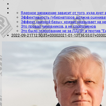
Ядерное заражение зависит от того, куда дует
Эффективность губернаторов должна оценивать
Эффект «низкой базы»: кризис указывает на н
Это провал чиновников, а не спортсменов
Это было голосование не за ЛДПР, а против "Е
2022-09-21T12:50:35+0300
2021-01-13T16:55:07+0300