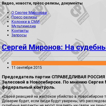
Видео, новости, пресс-релизы, документы
О Сергее Миронове
Пресс-релизы
Колонки в СМИ
Мультимедиа
Контакты
Запросы
Сергей Миронов: На судебны
Без рубрики
11 сентября 2015
Председатель партии СПРАВЕДЛИВАЯ РОССИЯ н
Залесовой в Новосибирске. По мнению Сергея 
федеральный контроль.
«Своей реакцией на жестокое убийство в Новосибирске т
Доверие будет, если люди будут уверены, что расследов
судебные вердикты не могут повлиять ни связи, ни деньг