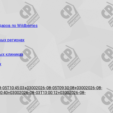
ров по Wildberries
вых регионах
ых клиниках
х
8-05T10:45:03+0300
2026-08-05T09:30:08+0300
2026-08-
20:40+0300
2026-08-03T13:00:12+0300
2026-08-