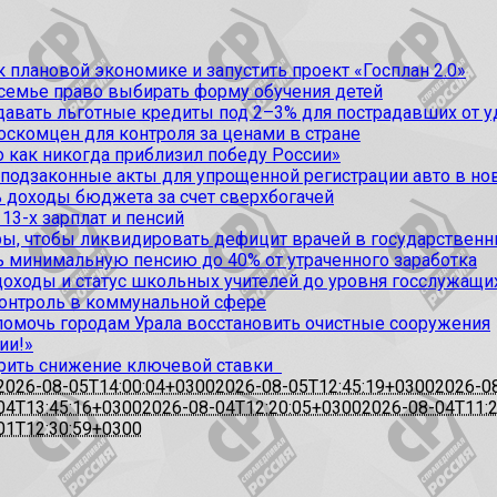
 плановой экономике и запустить проект «Госплан 2.0»
 семье право выбирать форму обучения детей
вать льготные кредиты под 2–3% для пострадавших от уда
оскомцен для контроля за ценами в стране
 как никогда приблизил победу России»
 подзаконные акты для упрощенной регистрации авто в но
 доходы бюджета за счет сверхбогачей
13-х зарплат и пенсий
, чтобы ликвидировать дефицит врачей в государственн
ь минимальную пенсию до 40% от утраченного заработка
доходы и статус школьных учителей до уровня госслужащи
контроль в коммунальной сфере
омочь городам Урала восстановить очистные сооружения
ии!»
рить снижение ключевой ставки
2026-08-05T14:00:04+0300
2026-08-05T12:45:19+0300
2026-0
04T13:45:16+0300
2026-08-04T12:20:05+0300
2026-08-04T11:
01T12:30:59+0300