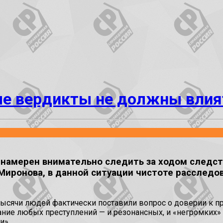
е вердикты не должны влият
амерен внимательно следить за ходом следств
Миронова, в данной ситуации чистоте расслед
ысячи людей фактически поставили вопрос о доверии к пр
ание любых преступлений — и резонансных, и «негромких» 
и».