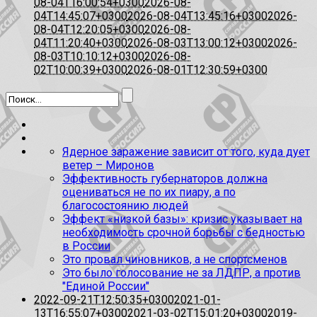
08-04T16:00:54+0300
2026-08-
04T14:45:07+0300
2026-08-04T13:45:16+0300
2026-
08-04T12:20:05+0300
2026-08-
04T11:20:40+0300
2026-08-03T13:00:12+0300
2026-
08-03T10:10:12+0300
2026-08-
02T10:00:39+0300
2026-08-01T12:30:59+0300
Ядерное заражение зависит от того, куда дует
ветер – Миронов
Эффективность губернаторов должна
оцениваться не по их пиару, а по
благосостоянию людей
Эффект «низкой базы»: кризис указывает на
необходимость срочной борьбы с бедностью
в России
Это провал чиновников, а не спортсменов
Это было голосование не за ЛДПР, а против
"Единой России"
2022-09-21T12:50:35+0300
2021-01-
13T16:55:07+0300
2021-03-02T15:01:20+0300
2019-