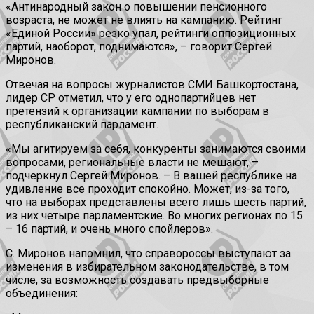
«Антинародный закон о повышении пенсионного
возраста, не может не влиять на кампанию. Рейтинг
«Единой России» резко упал, рейтинги оппозиционных
партий, наоборот, поднимаются», – говорит Сергей
Миронов.
Отвечая на вопросы журналистов СМИ Башкортостана,
лидер СР отметил, что у его однопартийцев нет
претензий к организации кампании по выборам в
республиканский парламент.
«Мы агитируем за себя, конкуренты занимаются своими
вопросами, региональные власти не мешают, –
подчеркнул Сергей Миронов. – В вашей республике на
удивление все проходит спокойно. Может, из-за того,
что на выборах представлены всего лишь шесть партий,
из них четыре парламентские. Во многих регионах по 15
– 16 партий, и очень много спойлеров».
С. Миронов напомнил, что справороссы выступают за
изменения в избирательном законодательстве, в том
числе, за возможность создавать предвыборные
объединения: