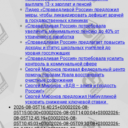
выплате 13-х зарплат и пенсий
Лидер «Справедливой России» предложил
меры, чтобы ликвидировать дефицит врачей
в государственных клиниках
«Справедливая Россия» потребовала
увеличить минимальную пенсию до 40% от
утраченного заработка
«Справедливая Россия» предлагает повысить
доходы и статус школьных учителей до
уровня госслужащих
«Справедливая Россия» потребовала усилить
контроль в коммунальной сфере
Сергей Миронов призвал федеральный центр
помочь городам Урала восстановить
очистные сооружения
Сергей Миронов: «ВДВ – элита и гордость
России!»
Сергей Миронов предложил Набиуллиной
ускорить снижение ключевой ставки
2026-08-05T16:40:25+0300
2026-08-
05T15:00:00+0300
2026-08-05T14:00:04+0300
2026-
08-05T12:45:19+0300
2026-08-
05T10:45:03+0300
2026-08-05T09:30:08+0300
2026-