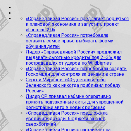
«Справедливая Россия» предлагает вернуться
к плановой экономике и запустить проект
«Госплан 2.0»
«Справедливая Россия» потребовала
оставить семье право выбирать форму
обучения детей
Лидер «Справедливой России» предложил
выдавать льготные кредиты под 2–3% для
пострадавших от ударов по Wildberries
«Справедливая Россия» потребовала создать
Госкомцен для контроля за ценами в стране
Сергей Миронов: «40-дневный план
Зеленского как никогда приблизил победу
России»
Лидер СР призвал кабмин оперативно
принять подзаконные акты для упрощенной
регистрации авто в новых регионах
«Справедливая Россия» предложила
увеличить доходы бюджета за счет
сверхбогачей
«Справедливая Россия» настаивает на