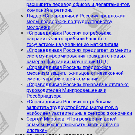
расширить перевод офисов и департаментов
компаний в регионы
Лидер «Справедливой России» предложил
меры поддержки по трудоустройству
молодежи
«Справедливая Россия» потребовала
направить часть прибыли банков с
госучастием на увеличение маткапитала
«Справедливая Россия» предлагает изменить
систему информирования граждан о новых
камерах фиксации нарушений ПДД
«Справедливая Россия» предложила
механизм защиты жильцов от незаконной
смены управляющей компании
«Справедливая Россия» призвала к отставке
руководителей Минпросвещения и
Рособрнадзора
«Справедливая Россия» потребовала
запретить трудоустройство мигрантов в
наиболее чувствительные сектора экономики
Сергей Миронов: «При рождении детей
семьям нужно списывать часть долга по
ипотеке»