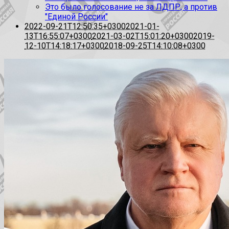
Это было голосование не за ЛДПР, а против
"Единой России"
2022-09-21T12:50:35+0300
2021-01-
13T16:55:07+0300
2021-03-02T15:01:20+0300
2019-
12-10T14:18:17+0300
2018-09-25T14:10:08+0300