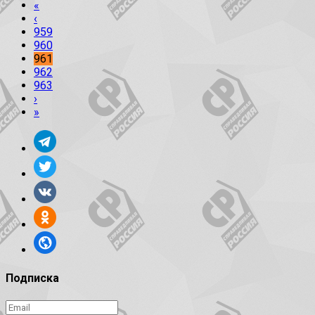
«
‹
959
960
961
962
963
›
»
Подписка