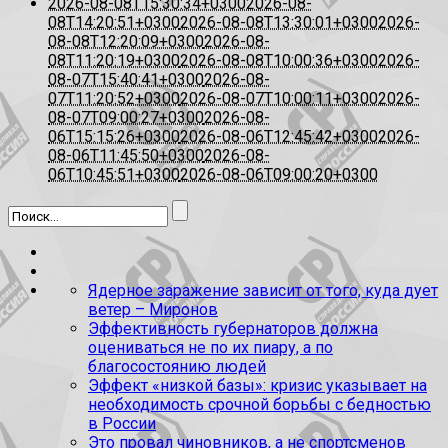
2026-08-08T15:30:34+0300
2026-08-
08T14:20:51+0300
2026-08-08T13:30:01+0300
2026-
08-08T12:20:09+0300
2026-08-
08T11:20:19+0300
2026-08-08T10:00:36+0300
2026-
08-07T15:40:41+0300
2026-08-
07T11:20:52+0300
2026-08-07T10:00:11+0300
2026-
08-07T09:00:27+0300
2026-08-
06T15:15:26+0300
2026-08-06T12:45:42+0300
2026-
08-06T11:45:50+0300
2026-08-
06T10:45:51+0300
2026-08-06T09:00:20+0300
Ядерное заражение зависит от того, куда дует
ветер – Миронов
Эффективность губернаторов должна
оцениваться не по их пиару, а по
благосостоянию людей
Эффект «низкой базы»: кризис указывает на
необходимость срочной борьбы с бедностью
в России
Это провал чиновников, а не спортсменов