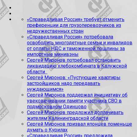
«Справедливая Россия» требует отменить
преференции для грузоперевозчиков из
недружественных стран
«Справедливая Россия» потребовала
освободить многодетные семьи и инвалидов
от оплаты НДС и таможенной пошлины за
импортные минивэны
Сергей Миронов потребовал остановить
ликвидацию хлебокомбината в Калужской
области
Сергей Миронов: «Пустующие квартиры
застройщиков надо передавать
нуждающимся»
Сергей Миронов поддержал инициативу об
увековечивании памяти участника СВО в
подмосковном Одинцово
Сергей Миронов предложил доплачивать
жителям Калининградской области
Сергей Миронов призвал японцев поменьше
думать о Курилах
«Справедливая Россия» предложила