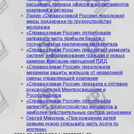
расширить перевод офисов и департаментов
компаний в регионы
Лидер «Справедливой России» предложил
меры поддержки по трудоустройству
молодежи
«Справедливая Россия» потребовала
направить часть прибыли банков с
госучастием на увеличение маткапитала
«Справедливая Россия» предлагает изменить
систему информирования граждан о новых
камерах фиксации нарушений ПДД
«Справедливая Россия» предложила
механизм защиты жильцов от незаконной
смены управляющей компании
«Справедливая Россия» призвала к отставке
руководителей Минпросвещения и
Рособрнадзора
«Справедливая Россия» потребовала
запретить трудоустройство мигрантов в
наиболее чувствительные сектора экономики
Сергей Миронов: «При рождении детей
семьям нужно списывать часть долга по
ипотеке»