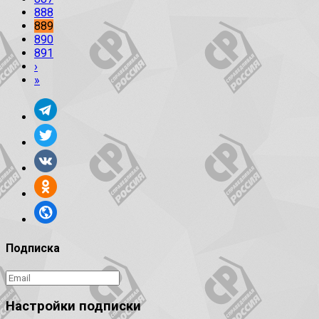
888
889
890
891
›
»
Подписка
Настройки подписки