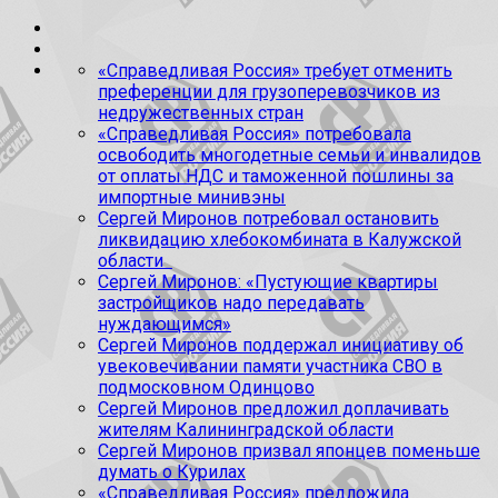
«Справедливая Россия» требует отменить
преференции для грузоперевозчиков из
недружественных стран
«Справедливая Россия» потребовала
освободить многодетные семьи и инвалидов
от оплаты НДС и таможенной пошлины за
импортные минивэны
Сергей Миронов потребовал остановить
ликвидацию хлебокомбината в Калужской
области
Сергей Миронов: «Пустующие квартиры
застройщиков надо передавать
нуждающимся»
Сергей Миронов поддержал инициативу об
увековечивании памяти участника СВО в
подмосковном Одинцово
Сергей Миронов предложил доплачивать
жителям Калининградской области
Сергей Миронов призвал японцев поменьше
думать о Курилах
«Справедливая Россия» предложила