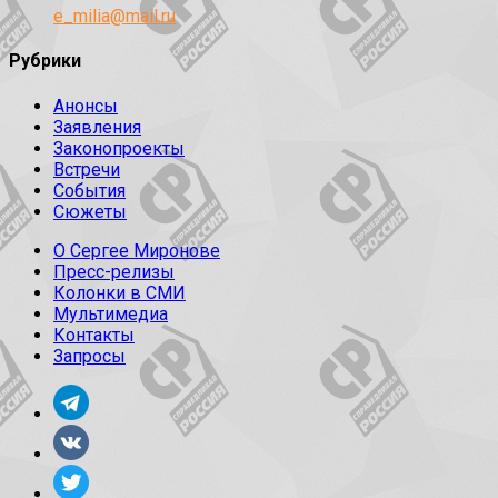
e_milia@mail.ru
Рубрики
Анонсы
Заявления
Законопроекты
Встречи
События
Сюжеты
О Сергее Миронове
Пресс-релизы
Колонки в СМИ
Мультимедиа
Контакты
Запросы