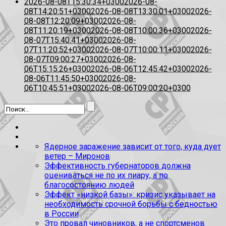
2026-08-08T15:30:34+0300
2026-08-
08T14:20:51+0300
2026-08-08T13:30:01+0300
2026-
08-08T12:20:09+0300
2026-08-
08T11:20:19+0300
2026-08-08T10:00:36+0300
2026-
08-07T15:40:41+0300
2026-08-
07T11:20:52+0300
2026-08-07T10:00:11+0300
2026-
08-07T09:00:27+0300
2026-08-
06T15:15:26+0300
2026-08-06T12:45:42+0300
2026-
08-06T11:45:50+0300
2026-08-
06T10:45:51+0300
2026-08-06T09:00:20+0300
Ядерное заражение зависит от того, куда дует
ветер – Миронов
Эффективность губернаторов должна
оцениваться не по их пиару, а по
благосостоянию людей
Эффект «низкой базы»: кризис указывает на
необходимость срочной борьбы с бедностью
в России
Это провал чиновников, а не спортсменов