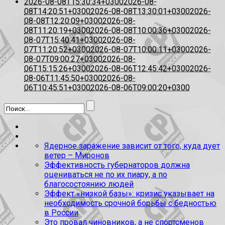
2026-08-08T15:30:34+0300
2026-08-
08T14:20:51+0300
2026-08-08T13:30:01+0300
2026-
08-08T12:20:09+0300
2026-08-
08T11:20:19+0300
2026-08-08T10:00:36+0300
2026-
08-07T15:40:41+0300
2026-08-
07T11:20:52+0300
2026-08-07T10:00:11+0300
2026-
08-07T09:00:27+0300
2026-08-
06T15:15:26+0300
2026-08-06T12:45:42+0300
2026-
08-06T11:45:50+0300
2026-08-
06T10:45:51+0300
2026-08-06T09:00:20+0300
Ядерное заражение зависит от того, куда дует
ветер – Миронов
Эффективность губернаторов должна
оцениваться не по их пиару, а по
благосостоянию людей
Эффект «низкой базы»: кризис указывает на
необходимость срочной борьбы с бедностью
в России
Это провал чиновников, а не спортсменов