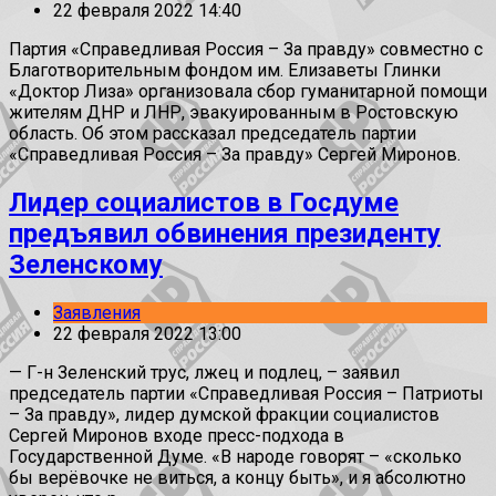
22 февраля 2022 14:40
Партия «Справедливая Россия – За правду» совместно с
Благотворительным фондом им. Елизаветы Глинки
«Доктор Лиза» организовала сбор гуманитарной помощи
жителям ДНР и ЛНР, эвакуированным в Ростовскую
область. Об этом рассказал председатель партии
«Справедливая Россия – За правду» Сергей Миронов.
Лидер социалистов в Госдуме
предъявил обвинения президенту
Зеленскому
Заявления
22 февраля 2022 13:00
— Г-н Зеленский трус, лжец и подлец, – заявил
председатель партии «Справедливая Россия – Патриоты
– За правду», лидер думской фракции социалистов
Сергей Миронов входе пресс-подхода в
Государственной Думе. «В народе говорят – «сколько
бы верёвочке не виться, а концу быть», и я абсолютно