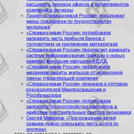
расширить перевод офисов и департаментов
компаний в регионы
Лидер «Справедливой России» предложил
меры поддержки по трудоустройству
молодежи
«Справедливая Россия» потребовала
направить часть прибыли банков с
госучастием на увеличение маткапитала
«Справедливая Россия» предлагает изменить
систему информирования граждан о новых
камерах фиксации нарушений ПДД
«Справедливая Россия» предложила
механизм защиты жильцов от незаконной
смены управляющей компании
«Справедливая Россия» призвала к отставке
руководителей Минпросвещения и
Рособрнадзора
«Справедливая Россия» потребовала
запретить трудоустройство мигрантов в
наиболее чувствительные сектора экономики
Сергей Миронов: «При рождении детей
семьям нужно списывать часть долга по
ипотеке»