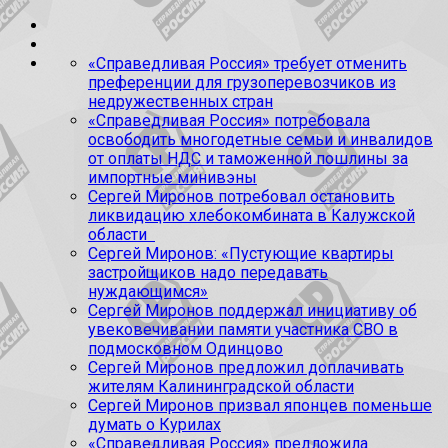
«Справедливая Россия» требует отменить
преференции для грузоперевозчиков из
недружественных стран
«Справедливая Россия» потребовала
освободить многодетные семьи и инвалидов
от оплаты НДС и таможенной пошлины за
импортные минивэны
Сергей Миронов потребовал остановить
ликвидацию хлебокомбината в Калужской
области
Сергей Миронов: «Пустующие квартиры
застройщиков надо передавать
нуждающимся»
Сергей Миронов поддержал инициативу об
увековечивании памяти участника СВО в
подмосковном Одинцово
Сергей Миронов предложил доплачивать
жителям Калининградской области
Сергей Миронов призвал японцев поменьше
думать о Курилах
«Справедливая Россия» предложила