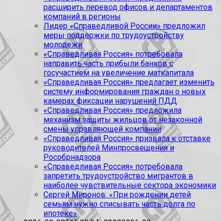
расширить перевод офисов и департаментов
компаний в регионы
Лидер «Справедливой России» предложил
меры поддержки по трудоустройству
молодежи
«Справедливая Россия» потребовала
направить часть прибыли банков с
госучастием на увеличение маткапитала
«Справедливая Россия» предлагает изменить
систему информирования граждан о новых
камерах фиксации нарушений ПДД
«Справедливая Россия» предложила
механизм защиты жильцов от незаконной
смены управляющей компании
«Справедливая Россия» призвала к отставке
руководителей Минпросвещения и
Рособрнадзора
«Справедливая Россия» потребовала
запретить трудоустройство мигрантов в
наиболее чувствительные сектора экономики
Сергей Миронов: «При рождении детей
семьям нужно списывать часть долга по
ипотеке»