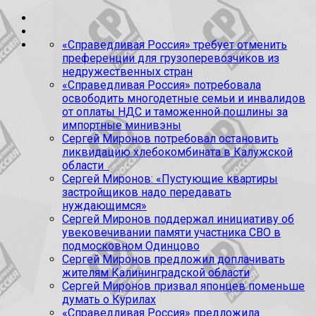
«Справедливая Россия» требует отменить
преференции для грузоперевозчиков из
недружественных стран
«Справедливая Россия» потребовала
освободить многодетные семьи и инвалидов
от оплаты НДС и таможенной пошлины за
импортные минивэны
Сергей Миронов потребовал остановить
ликвидацию хлебокомбината в Калужской
области
Сергей Миронов: «Пустующие квартиры
застройщиков надо передавать
нуждающимся»
Сергей Миронов поддержал инициативу об
увековечивании памяти участника СВО в
подмосковном Одинцово
Сергей Миронов предложил доплачивать
жителям Калининградской области
Сергей Миронов призвал японцев поменьше
думать о Курилах
«Справедливая Россия» предложила