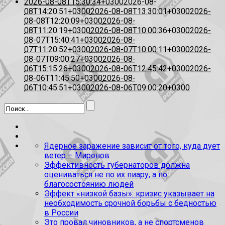
2026-08-08T15:30:34+0300
2026-08-
08T14:20:51+0300
2026-08-08T13:30:01+0300
2026-
08-08T12:20:09+0300
2026-08-
08T11:20:19+0300
2026-08-08T10:00:36+0300
2026-
08-07T15:40:41+0300
2026-08-
07T11:20:52+0300
2026-08-07T10:00:11+0300
2026-
08-07T09:00:27+0300
2026-08-
06T15:15:26+0300
2026-08-06T12:45:42+0300
2026-
08-06T11:45:50+0300
2026-08-
06T10:45:51+0300
2026-08-06T09:00:20+0300
Ядерное заражение зависит от того, куда дует
ветер – Миронов
Эффективность губернаторов должна
оцениваться не по их пиару, а по
благосостоянию людей
Эффект «низкой базы»: кризис указывает на
необходимость срочной борьбы с бедностью
в России
Это провал чиновников, а не спортсменов