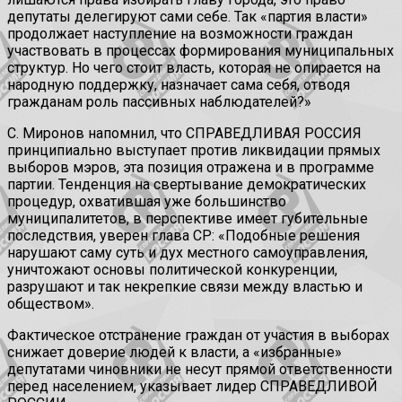
депутаты делегируют сами себе. Так «партия власти»
продолжает наступление на возможности граждан
участвовать в процессах формирования муниципальных
структур. Но чего стоит власть, которая не опирается на
народную поддержку, назначает сама себя, отводя
гражданам роль пассивных наблюдателей?»
С. Миронов напомнил, что СПРАВЕДЛИВАЯ РОССИЯ
принципиально выступает против ликвидации прямых
выборов мэров, эта позиция отражена и в программе
партии. Тенденция на свертывание демократических
процедур, охватившая уже большинство
муниципалитетов, в перспективе имеет губительные
последствия, уверен глава СР: «Подобные решения
нарушают саму суть и дух местного самоуправления,
уничтожают основы политической конкуренции,
разрушают и так некрепкие связи между властью и
обществом».
Фактическое отстранение граждан от участия в выборах
снижает доверие людей к власти, а «избранные»
депутатами чиновники не несут прямой ответственности
перед населением, указывает лидер СПРАВЕДЛИВОЙ