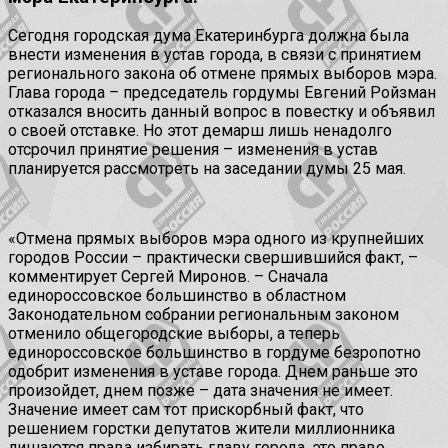
Сегодня городская дума Екатеринбурга должна была
внести изменения в устав города, в связи с принятием
регионального закона об отмене прямых выборов мэра.
Глава города – председатель гордумы Евгений Ройзман
отказался вносить данный вопрос в повестку и объявил
о своей отставке. Но этот демарш лишь ненадолго
отсрочил принятие решения – изменения в устав
планируется рассмотреть на заседании думы 25 мая.
«Отмена прямых выборов мэра одного из крупнейших
городов России – практически свершившийся факт, –
комментирует Сергей Миронов. – Сначала
единороссовское большинство в областном
Законодательном собрании региональным законом
отменило общегородские выборы, а теперь
единороссовское большинство в гордуме безропотно
одобрит изменения в уставе города. Днем раньше это
произойдет, днем позже – дата значения не имеет.
Значение имеет сам тот прискорбный факт, что
решением горстки депутатов жители миллионника
лишаются права избирать главу города, это право