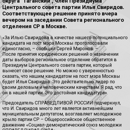
округа "Таганский", член Президиума
Центрального совета партии Илья Свиридов.
Соответствующее решение принято вчера
вечером на заседании Совета регионального
отделения СР в Москве.
«За Илью Свиридова в качестве нашего потенциального
кандидата на пост мэра Москвы проголосовали
единогласно, – сообщил Сергей Миронов. –
После принятия юридических решений о назначении
даты выборов региональное отделение обратится в
Президиум Центрального совета партии, который
вынесет свое решение. Но можно с уверенностью
сказать, что нашим кандидатом на пост мэра Москвы
будет Илья Свиридов. Это действительно лидер по
своим деловым и человеческим качествам. Я рад, что
он в нашей партии. Это достойная кандидатура».
Председатель СПРАВЕДЛИВОЙ РОССИИ подчеркнул,
что И. Свиридов много лет является активнейшим
муниципальным депутатом, возглавляет молодежное
крыло партии СР – Общероссийское общественное
движение «Социал-демократический союз молодежи