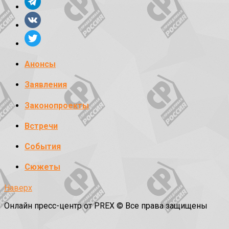
Анонсы
Заявления
Законопроекты
Встречи
События
Сюжеты
Наверх
Онлайн пресс-центр от PREX © Все права защищены