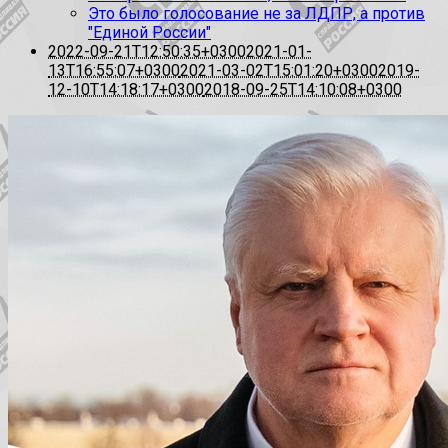
Это было голосование не за ЛДПР, а против
"Единой России"
2022-09-21T12:50:35+0300
2021-01-
13T16:55:07+0300
2021-03-02T15:01:20+0300
2019-
12-10T14:18:17+0300
2018-09-25T14:10:08+0300