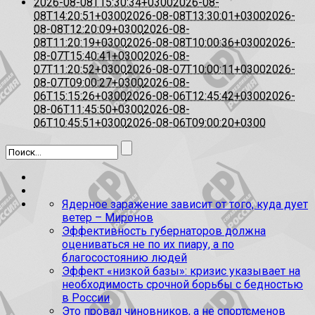
2026-08-08T15:30:34+0300
2026-08-
08T14:20:51+0300
2026-08-08T13:30:01+0300
2026-
08-08T12:20:09+0300
2026-08-
08T11:20:19+0300
2026-08-08T10:00:36+0300
2026-
08-07T15:40:41+0300
2026-08-
07T11:20:52+0300
2026-08-07T10:00:11+0300
2026-
08-07T09:00:27+0300
2026-08-
06T15:15:26+0300
2026-08-06T12:45:42+0300
2026-
08-06T11:45:50+0300
2026-08-
06T10:45:51+0300
2026-08-06T09:00:20+0300
Ядерное заражение зависит от того, куда дует
ветер – Миронов
Эффективность губернаторов должна
оцениваться не по их пиару, а по
благосостоянию людей
Эффект «низкой базы»: кризис указывает на
необходимость срочной борьбы с бедностью
в России
Это провал чиновников, а не спортсменов