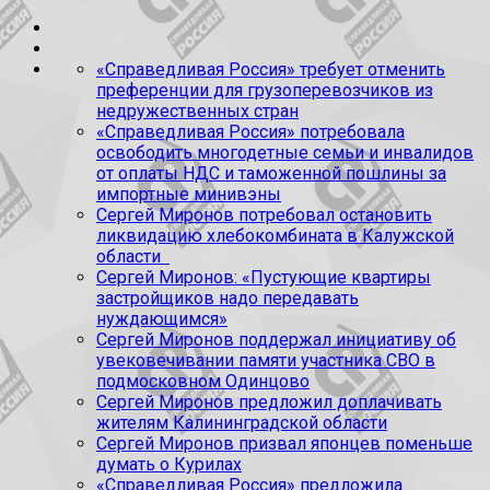
«Справедливая Россия» требует отменить
преференции для грузоперевозчиков из
недружественных стран
«Справедливая Россия» потребовала
освободить многодетные семьи и инвалидов
от оплаты НДС и таможенной пошлины за
импортные минивэны
Сергей Миронов потребовал остановить
ликвидацию хлебокомбината в Калужской
области
Сергей Миронов: «Пустующие квартиры
застройщиков надо передавать
нуждающимся»
Сергей Миронов поддержал инициативу об
увековечивании памяти участника СВО в
подмосковном Одинцово
Сергей Миронов предложил доплачивать
жителям Калининградской области
Сергей Миронов призвал японцев поменьше
думать о Курилах
«Справедливая Россия» предложила