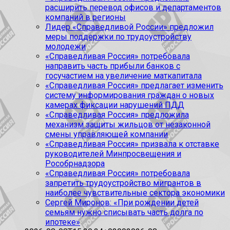
расширить перевод офисов и департаментов
компаний в регионы
Лидер «Справедливой России» предложил
меры поддержки по трудоустройству
молодежи
«Справедливая Россия» потребовала
направить часть прибыли банков с
госучастием на увеличение маткапитала
«Справедливая Россия» предлагает изменить
систему информирования граждан о новых
камерах фиксации нарушений ПДД
«Справедливая Россия» предложила
механизм защиты жильцов от незаконной
смены управляющей компании
«Справедливая Россия» призвала к отставке
руководителей Минпросвещения и
Рособрнадзора
«Справедливая Россия» потребовала
запретить трудоустройство мигрантов в
наиболее чувствительные сектора экономики
Сергей Миронов: «При рождении детей
семьям нужно списывать часть долга по
ипотеке»