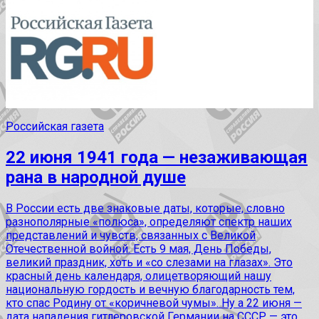
Российская газета
22 июня 1941 года — незаживающая
рана в народной душе
В России есть две знаковые даты, которые, словно
разнополярные «полюса», определяют спектр наших
представлений и чувств, связанных с Великой
Отечественной войной. Есть 9 мая, День Победы,
великий праздник, хоть и «со слезами на глазах». Это
красный день календаря, олицетворяющий нашу
национальную гордость и вечную благодарность тем,
кто спас Родину от «коричневой чумы». Ну а 22 июня —
дата нападения гитлеровской Германии на СССР — это,