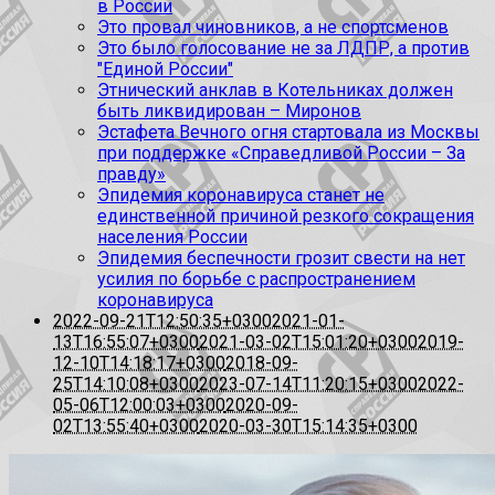
в России
Это провал чиновников, а не спортсменов
Это было голосование не за ЛДПР, а против
"Единой России"
Этнический анклав в Котельниках должен
быть ликвидирован – Миронов
Эстафета Вечного огня стартовала из Москвы
при поддержке «Справедливой России – За
правду»
Эпидемия коронавируса станет не
единственной причиной резкого сокращения
населения России
Эпидемия беспечности грозит свести на нет
усилия по борьбе с распространением
коронавируса
2022-09-21T12:50:35+0300
2021-01-
13T16:55:07+0300
2021-03-02T15:01:20+0300
2019-
12-10T14:18:17+0300
2018-09-
25T14:10:08+0300
2023-07-14T11:20:15+0300
2022-
05-06T12:00:03+0300
2020-09-
02T13:55:40+0300
2020-03-30T15:14:35+0300