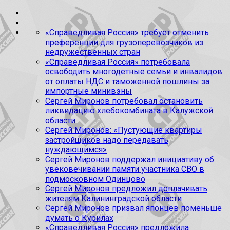
«Справедливая Россия» требует отменить
преференции для грузоперевозчиков из
недружественных стран
«Справедливая Россия» потребовала
освободить многодетные семьи и инвалидов
от оплаты НДС и таможенной пошлины за
импортные минивэны
Сергей Миронов потребовал остановить
ликвидацию хлебокомбината в Калужской
области
Сергей Миронов: «Пустующие квартиры
застройщиков надо передавать
нуждающимся»
Сергей Миронов поддержал инициативу об
увековечивании памяти участника СВО в
подмосковном Одинцово
Сергей Миронов предложил доплачивать
жителям Калининградской области
Сергей Миронов призвал японцев поменьше
думать о Курилах
«Справедливая Россия» предложила