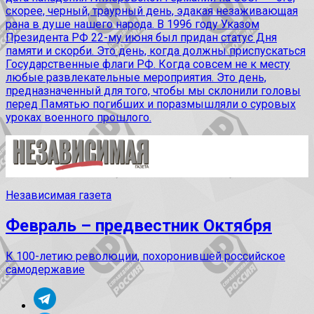
скорее, черный, траурный день, эдакая незаживающая
рана в душе нашего народа. В 1996 году Указом
Президента РФ 22-му июня был придан статус Дня
памяти и скорби. Это день, когда должны приспускаться
Государственные флаги РФ. Когда совсем не к месту
любые развлекательные мероприятия. Это день,
предназначенный для того, чтобы мы склонили головы
перед Памятью погибших и поразмышляли о суровых
уроках военного прошлого.
Независимая газета
Февраль – предвестник Октября
К 100-летию революции, похоронившей российское
самодержавие