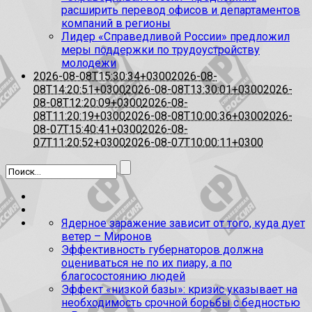
расширить перевод офисов и департаментов
компаний в регионы
Лидер «Справедливой России» предложил
меры поддержки по трудоустройству
молодежи
2026-08-08T15:30:34+0300
2026-08-
08T14:20:51+0300
2026-08-08T13:30:01+0300
2026-
08-08T12:20:09+0300
2026-08-
08T11:20:19+0300
2026-08-08T10:00:36+0300
2026-
08-07T15:40:41+0300
2026-08-
07T11:20:52+0300
2026-08-07T10:00:11+0300
Ядерное заражение зависит от того, куда дует
ветер – Миронов
Эффективность губернаторов должна
оцениваться не по их пиару, а по
благосостоянию людей
Эффект «низкой базы»: кризис указывает на
необходимость срочной борьбы с бедностью