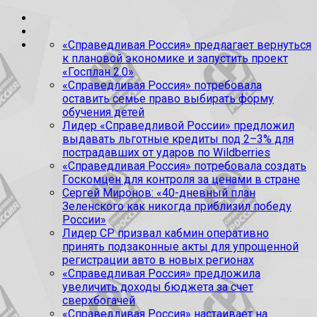
«Справедливая Россия» предлагает вернуться
к плановой экономике и запустить проект
«Госплан 2.0»
«Справедливая Россия» потребовала
оставить семье право выбирать форму
обучения детей
Лидер «Справедливой России» предложил
выдавать льготные кредиты под 2–3% для
пострадавших от ударов по Wildberries
«Справедливая Россия» потребовала создать
Госкомцен для контроля за ценами в стране
Сергей Миронов: «40-дневный план
Зеленского как никогда приблизил победу
России»
Лидер СР призвал кабмин оперативно
принять подзаконные акты для упрощенной
регистрации авто в новых регионах
«Справедливая Россия» предложила
увеличить доходы бюджета за счет
сверхбогачей
«Справедливая Россия» настаивает на