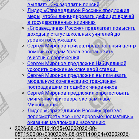
выплате 13-х зарплат и пенсий
Лидер «Справедливой России» предложил
меры, чтобы ликвидировать дефицит врачей
в государственных клиниках
«Справедливая Россия» предлагает повысить
доходы и статус школьных учителей до
уровня госслужащих
Сергей Миронов призвал федеральный центр
помочь городам Урала восстановить
очистные сооружения
Сергей Миронов предложил Набиуллиной
ускорить снижение ключевой ставки
Сергей Миронов предложил выплачивать
моральную компенсацию гражданам,
пострадавшим от ошибок чиновников
Сергей Миронов предложил опротестовать
смягчение приговора экс-замглаве
Минобороны
Лидер «Справедливой России» призвал
пересмотреть все «нездоровые нормативы»
оказания медпомощи населению
2026-08-05T16:40:25+0300
2026-08-
05T15:00:00+0300
2026-08-05T14:00:04+0300
2026-