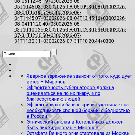
08-05T12:45:19+0300
2026-08-
05T10:45:03+0300
2026-08-05T09:30:08+0300
2026-
08-04T16:00:54+0300
2026-08-
04T14:45:07+0300
2026-08-04T13:45:16+0300
2026-
08-04T11:20:40+0300
2026-08-
03T10:10:12+0300
2026-08-01T12:30:59+0300
2026-
07-31T12:30:50+0300
2026-07-
31T11:30:31+0300
2026-07-31T10:20:44+0300
Ядерное заражение зависит от того, куда дует
ветер – Миронов
Эффективность губернаторов должна
оцениваться не по их пиару, а по
благосостоянию людей
Эффект «низкой базы»: кризис указывает на
необходимость срочной борьбы с бедностью
в России
Этнический анклав в Котельниках должен
быть ликвидирован – Миронов
Эстафета Вечного огня стартовала из Москвы