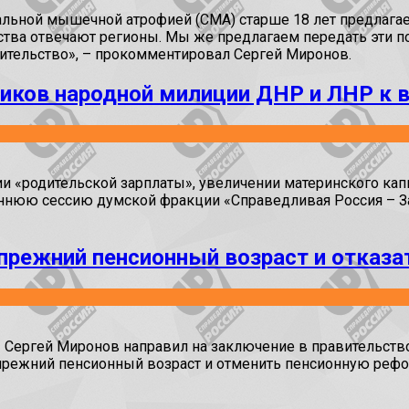
альной мышечной атрофией (СМА) старше 18 лет предлагае
ства отвечают регионы. Мы же предлагаем передать эти 
вительство», – прокомментировал Сергей Миронов.
ников народной милиции ДНР и ЛНР к 
и «родительской зарплаты», увеличении материнского капи
ннюю сессию думской фракции «Справедливая Россия – За 
прежний пенсионный возраст и отказа
» Сергей Миронов направил на заключение в правительств
прежний пенсионный возраст и отменить пенсионную рефор