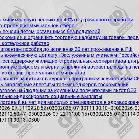
ь минимальную пенсию до 40% от утраченного заработка
контроль в коммунальной сфере
 пенсии детям, оставшимся без родителей
оскомцен и ограничить торговую надбавку на товары пер
 коттеджное рабство
игрантам пособия до истечения 20 лет проживания в РФ
ить ежемесячную доплату «Заслуженным учителям Российс
ь господдержку жилищно-строительных кооперативов дл
сионную реформу и вернуть прежний возраст выхода на п
 из страны преступников-мигрантов
авнять защитников курского приграничья к участникам С
ть зарплатные аппетиты топ-менеджеров госкомпаний
логовое наблюдение за крупными получателями льгот ОЭЗ
ально индексировать социальные выплаты
алоговый вычет для молодых специалистов в здравоохране
2026-07-31T09:20:52+0300
2026-07-30T11:30:10+0300
2026-0
22T12:50:47+0300
2026-07-22T11:00:15+0300
2026-07-21T14:
17T11:30:13+0300