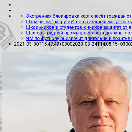
Экстренная блокировка карт спасёт граждан 
Штрафы за "накрутку" цен в аптеках могут по
Школьников и студентов-очников защитят от д
Шахтёры рудной промышленности должны полу
ЧМ по футболу обеспечит длительный позитив
2021-03-30T15:47:49+0300
2020-03-24T14:08:15+0300