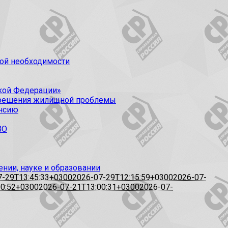
вой необходимости
кой Федерации»
я решения жилищной проблемы
енсию
ВО
нии, науке и образовании
7-29T13:45:33+0300
2026-07-29T12:15:59+0300
2026-07-
00:52+0300
2026-07-21T13:00:31+0300
2026-07-