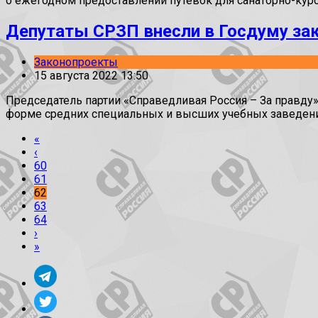
о ежегодном предоставлении путёвок для санаторно-куро
Депутаты СРЗП внесли в Госдуму зак
Законопроекты
15 августа 2022 13:50
Председатель партии «Справедливая Россия – За правду»
форме средних специальных и высших учебных заведени
«
‹
60
61
62
63
64
›
»