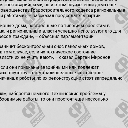
яются аварийными, но и в том случае, если дома ещё
есовершенству Градостроительного кодекса региональные
работами», – рассказал председатель партии.
тирные дома, построенные по типовым проектам в
ма, и региональные власти успешно используют его для
ресов граждан», – объяснил парламентарий.
граничит бесконтрольный снос панельных домов,
том случае, если их техническое состояние
власти их не учитывают», – сказал Сергей Миронов.
 если они признаны аварийными или подлежат
домах отсутствуют централизованные инженерно-
ничена, а работы по их реконструкции стоят запредельно
ям, наберётся немного. Технические проблемы у
обходимые работы, то они простоят ещё несколько