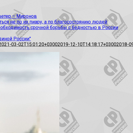
 ветер – Миронов
ся не по их пиару, а по благосостоянию людей
еобходимость срочной борьбы с бедностью в России
диной России"
2021-03-02T15:01:20+0300
2019-12-10T14:18:17+0300
2018-0