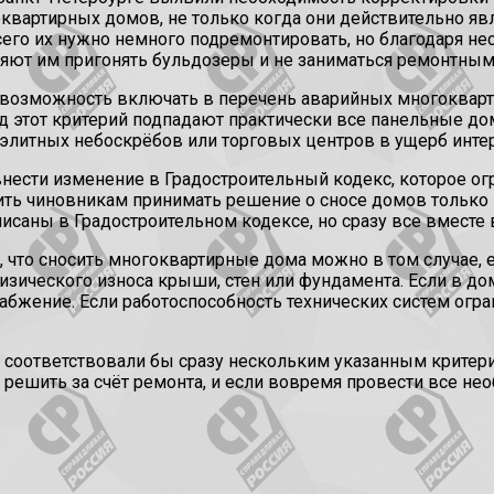
вартирных домов, не только когда они действительно явл
сего их нужно немного подремонтировать, но благодаря н
ют им пригонять бульдозеры и не заниматься ремонтными 
ся возможность включать в перечень аварийных многоквар
д этот критерий подпадают практически все панельные до
е элитных небоскрёбов или торговых центров в ущерб инте
внести изменение в Градостроительный кодекс, которое о
ь чиновникам принимать решение о сносе домов только в 
исаны в Градостроительном кодексе, но сразу все вместе 
я, что сносить многоквартирные дома можно в том случае,
 физического износа крыши, стен или фундамента. Если в 
абжение. Если работоспособность технических систем огра
 соответствовали бы сразу нескольким указанным критери
 решить за счёт ремонта, и если вовремя провести все не