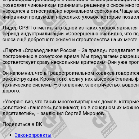
позволяет чиновникам принимать решение о сносе многок
находятся в относительно нормальном состоянии. Чаще в
чиновники придумали несколько уловок, которые позволя
Лидер СРЗП отметил, что одной из таких уловок являет
период индустриализации. «Совершенно очевидно, что по
сноса ещё добротного жилья и строительства на их мест
«Партия «Справедливая Россия – За правду» предлагает 
построенных в советское время. Мы предлагаем разрешит
соответствует сразу нескольким критериям. Они уже проп
Он напомнил, что в Градостроительном кодексе говоритс
реконструкции. Кроме того, если у них высокая степень
технические системы – отопление, электричество, водосн
дорого.
«Уверяю вас, что таких многоквартирных домов, которые
советских «панелек» возникают, но в основном их можно
десятилетий», – заключил Сергей Миронов.
Поделиться в ВК
Законопроекты