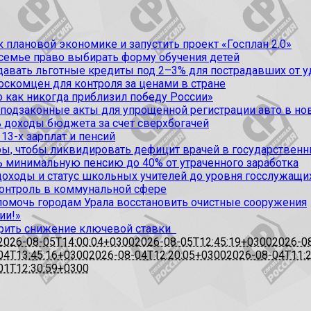
 плановой экономике и запустить проект «Госплан 2.0»
 семье право выбирать форму обучения детей
вать льготные кредиты под 2–3% для пострадавших от уда
оскомцен для контроля за ценами в стране
 как никогда приблизил победу России»
 подзаконные акты для упрощенной регистрации авто в но
 доходы бюджета за счет сверхбогачей
13-х зарплат и пенсий
, чтобы ликвидировать дефицит врачей в государственн
ь минимальную пенсию до 40% от утраченного заработка
доходы и статус школьных учителей до уровня госслужащи
контроль в коммунальной сфере
омочь городам Урала восстановить очистные сооружения
ии!»
рить снижение ключевой ставки
2026-08-05T14:00:04+0300
2026-08-05T12:45:19+0300
2026-0
04T13:45:16+0300
2026-08-04T12:20:05+0300
2026-08-04T11:
01T12:30:59+0300