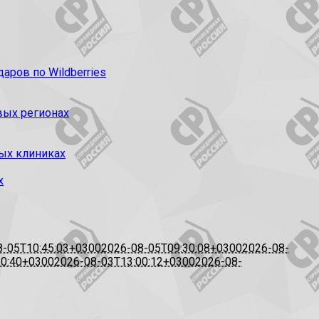
ров по Wildberries
вых регионах
ых клиниках
х
8-05T10:45:03+0300
2026-08-05T09:30:08+0300
2026-08-
20:40+0300
2026-08-03T13:00:12+0300
2026-08-