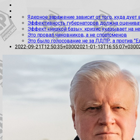
Ядерное заражение зависит от того, куда дует
Эффективность губернаторов должна оценивать
Эффект «низкой базы»: кризис указывает на н
Это провал чиновников, а не спортсменов
Это было голосование не за ЛДПР, а против "Е
2022-09-21T12:50:35+0300
2021-01-13T16:55:07+0300