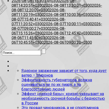
2026-08-08T15:30:34+0300
2026-08-
08T14:20:51+0300
2026-08-08T13:30:01+0300
2026-
08-08T12:20:09+0300
2026-08-
08T11:20:19+0300
2026-08-08T10:00:36+0300
2026-
08-07T15:40:41+0300
2026-08-
07T11:20:52+0300
2026-08-07T10:00:11+0300
2026-
08-07T09:00:27+0300
2026-08-
06T15:15:26+0300
2026-08-06T12:45:42+0300
2026-
08-06T11:45:50+0300
2026-08-
06T10:45:51+0300
2026-08-06T09:00:20+0300
Ядерное заражение зависит от того, куда дует
ветер – Миронов
Эффективность губернаторов должна
оцениваться не по их пиару, а по
благосостоянию людей
Эффект «низкой базы»: кризис указывает на
необходимость срочной борьбы с бедностью
в России
Это провал чиновников, а не спортсменов