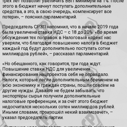
трёх лет позволит увеличить ВВП минимум на 1%. После
этого в бюджет начнут поступать дополнительные
средства, а это, в свою очередь, компенсирует все
потери», – пояснил парламентарий.
Председатель СРЗП напомнил, что в начале 2019 года
была увеличена ставка НДС – с 18 до 20%. «Во время
обсуждения тех поправок в Налоговый кодекс нас
уверяли, что благодаря повышению налога в бюджет
каждый год будут дополнительно поступать сотни
миллиардов рублей», – рассказал парламентарий.
«Но обещанного, как говорится, три года ждут.
Повышение ставки НДС для увеличения
финансирования нацпроектов себя не оправдало.
Налоги, которые легли дополнительным бременем на
всю экономику и граждан страны, пошли совсем на
другие нужды. Давайте не будем забывать, что
экспортёры сырья получили дополнительные
налоговые преференции, и за счёт этого бюджет
недосчитался нескольких сотен миллиардов рублей.
Иными словами, произошёл некий взаимозачёт», –
указал председатель партии.