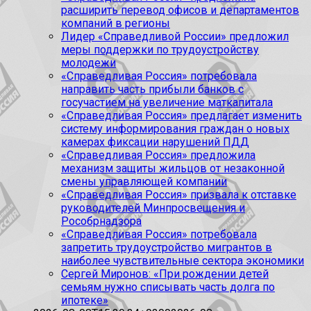
расширить перевод офисов и департаментов
компаний в регионы
Лидер «Справедливой России» предложил
меры поддержки по трудоустройству
молодежи
«Справедливая Россия» потребовала
направить часть прибыли банков с
госучастием на увеличение маткапитала
«Справедливая Россия» предлагает изменить
систему информирования граждан о новых
камерах фиксации нарушений ПДД
«Справедливая Россия» предложила
механизм защиты жильцов от незаконной
смены управляющей компании
«Справедливая Россия» призвала к отставке
руководителей Минпросвещения и
Рособрнадзора
«Справедливая Россия» потребовала
запретить трудоустройство мигрантов в
наиболее чувствительные сектора экономики
Сергей Миронов: «При рождении детей
семьям нужно списывать часть долга по
ипотеке»