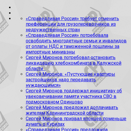
«Справедливая Россия» требует отменить
преференции для грузоперевозчиков из
недружественных стран
«Справедливая Россия» потребовала
освободить многодетные семьи и инвалидов
от оплаты НДС и таможенной пошлины за
импортные минивэны
Сергей Миронов потребовал остановить
ликвидацию хлебокомбината в Калужской
области
Сергей Миронов: «Пустующие квартиры
застройщиков надо передавать
нуждающимся»
Сергей Миронов поддержал инициативу об
увековечивании памяти участника СВО в
подмосковном Одинцово
Сергей Миронов предложил доплачивать
жителям Калининградской области
Сергей Миронов призвал японцев поменьше
думать о Курилах
«Справедливая Россия» предложила