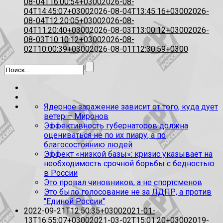
08-04T16:00:54+0300
2026-08-
04T14:45:07+0300
2026-08-04T13:45:16+0300
2026-
08-04T12:20:05+0300
2026-08-
04T11:20:40+0300
2026-08-03T13:00:12+0300
2026-
08-03T10:10:12+0300
2026-08-
02T10:00:39+0300
2026-08-01T12:30:59+0300
Ядерное заражение зависит от того, куда дует
ветер – Миронов
Эффективность губернаторов должна
оцениваться не по их пиару, а по
благосостоянию людей
Эффект «низкой базы»: кризис указывает на
необходимость срочной борьбы с бедностью
в России
Это провал чиновников, а не спортсменов
Это было голосование не за ЛДПР, а против
"Единой России"
2022-09-21T12:50:35+0300
2021-01-
13T16:55:07+0300
2021-03-02T15:01:20+0300
2019-