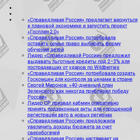
«Справедливая Россия» предлагает вернуться
к плановой экономике и запустить проект
«Госплан 2.0»
«Справедливая Россия» потребовала
оставить семье право выбирать форму
обучения детей
Лидер «Справедливой России» предложил
выдавать льготные кредиты под 2–3% для
пострадавших от ударов по Wildberries
«Справедливая Россия» потребовала создать
Госкомцен для контроля за ценами в стране
Сергей Миронов: «40-дневный план
Зеленского как никогда приблизил победу
России»
Лидер СР призвал кабмин оперативно
принять подзаконные акты для упрощенной
регистрации авто в новых регионах
«Справедливая Россия» предложила
увеличить доходы бюджета за счет
сверхбогачей
«Справедливая Россия» настаивает на