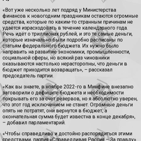
«Вот уже несколько лет подряд у Министерства
финансов к новогодним праздникам остаются огромные
средства, которые по каким-то странным причинам не
удаётся израсходовать в течение календарного года.
Речь идёт о триллионах рублей, и это те самые деньги,
которые изначально были подробно расписаны по
статьям федерального бюджета. Их нужно было
направить на развитие экономики, промышленности,
социальной сферы, но всякий раз чиновники
оказываются настолько нерасторопны, что деньги в
бюджет приходится возвращать», – рассказал
председатель партии.
«Как вы знаете, в ноябре 2022-го в Минфине внезапно
заговорили о дефиците бюджета и необходимости
покрывать его за счёт резервов, но я абсолютно уверен,
что этот год исключением не станет. Огромные деньги
опять не потратят, они вернутся в бюджет, а
окончательная сумма будет известна в конце декабря»,
– добавил парламентарий.
«Чтобы справедливо и достойно распорядиться этими
средствами, партия «Справедливая Россия – За правду»