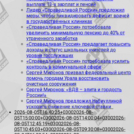
выплате 13-х зарплат и пенсий
Лидер «Справедливой России» предложил
меры, чтобы ликвидировать дефицит врачей
в государственных клиниках
«Справедливая Россия» потребовала
увеличить минимальную пенсию до 40% от
утраченного заработка
«Справедливая Россия» предлагает повысить
доходы и статус школьных учителей до
уровня госслужащих
«Справедливая Россия» потребовала усилить
контроль в коммунальной сфере
Сергей Миронов призвал федеральный центр
помочь городам Урала восстановить
очистные сооружения
Сергей Миронов: «ВДВ – элита и гордость
России!»
Сергей Миронов предложил Набиуллиной
ускорить снижение ключевой ставки
2026-08-05T16:40:25+0300
2026-08-
05T15:00:00+0300
2026-08-05T14:00:04+0300
2026-
08-05T12:45:19+0300
2026-08-
05T10:45:03+0300
2026-08-05T09:30:08+0300
2026-