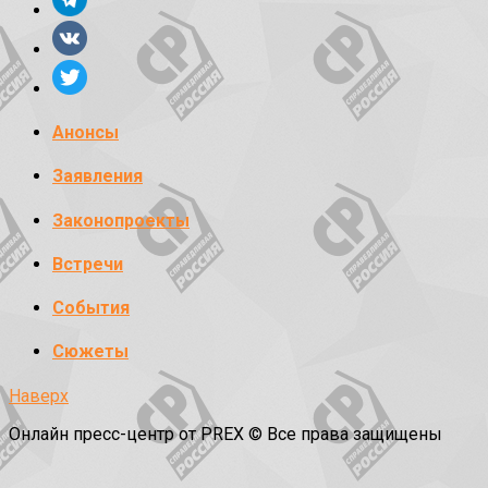
Анонсы
Заявления
Законопроекты
Встречи
События
Сюжеты
Наверх
Онлайн пресс-центр от PREX © Все права защищены