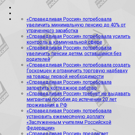
«Справедливая Россия» потребовала
увеличить минимальную пенсию до 40% от
утраченного заработка
«Справедливая Россия» потребовала усилить
контроль в коммунальной сфере
«Справедливая Россия» потребовала
увеличить пенсии детям, оставшимся без
родителей
«Справедливая Россия» потребовала создать
Госкомцен и ограничить торговую надбавку
на товары первой необходимости
«Справедливая Россия» потребовала
запретить коттеджное рабство
«Справедливая Россия» требует не выдавать
мигрантам пособия до истечения 20 лет
проживания в РФ
«Справедливая Россия» потребовала
установить ежемесячную доплату
«Заслуженным учителям Российской
Федерации»
«Справедливая Россия» предлагает