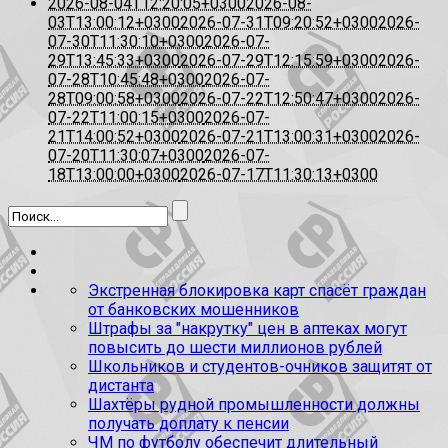
2026-08-04T12:20:05+0300
2026-08-
03T13:00:12+0300
2026-07-31T09:20:52+0300
2026-
07-30T11:30:10+0300
2026-07-
29T13:45:33+0300
2026-07-29T12:15:59+0300
2026-
07-28T10:45:48+0300
2026-07-
28T09:00:58+0300
2026-07-22T12:50:47+0300
2026-
07-22T11:00:15+0300
2026-07-
21T14:00:52+0300
2026-07-21T13:00:31+0300
2026-
07-20T11:30:07+0300
2026-07-
18T13:00:00+0300
2026-07-17T11:30:13+0300
Экстренная блокировка карт спасёт граждан
от банковских мошенников
Штрафы за "накрутку" цен в аптеках могут
повысить до шести миллионов рублей
Школьников и студентов-очников защитят от
дистанта
Шахтёры рудной промышленности должны
получать доплату к пенсии
ЧМ по футболу обеспечит длительный