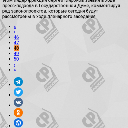
этом лидер фракции Сергей Миронов заявил в ходе
пресс-подхода в Государственной Думе, комментируя
ряд законопроектов, которые сегодня будут
рассмотрены в ходе пленарного заседания.
«
‹
46
47
48
49
50
›
»