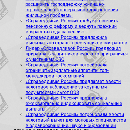
расширить господдержку жилищно-
строительных кооперативов для решения
жилищной проблемы
«Справедливая Россия» требует отменить
пенсионную реформу и вернуть прежний
возраст выхода на пенсию
«Справедливая Россия» предложила
высылать из страны преступников-мигрантов
Лидер «Справедливой России» предложил
приравнять защитников курского приграничья
к участникам СВО
«Справедливая Россия» потребовала
ограничить зарплатные аппетиты топ-
менеджеров госкомпаний
«Справедливая Россия» предлагает ввести
налоговое наблюдение за крупными
получателями льгот ОЭЗ
«Справедливая Россия» предложила
ежеквартально индексировать социальные
выплаты
«Справедливая Россия» потребовала ввести
налоговый вычет для молодых специалистов
в здравоохранении, науке и образовании