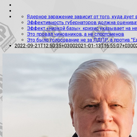
Ядерное заражение зависит от того, куда дует
Эффективность губернаторов должна оценивать
Эффект «низкой базы»: кризис указывает на н
Это провал чиновников, а не спортсменов
Это было голосование не за ЛДПР, а против "Е
2022-09-21T12:50:35+0300
2021-01-13T16:55:07+0300