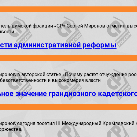
ель думской фракции «СР» Сергей Миронов отметил выс
ивости.
ости административной реформы
нов в авторской статье «Почему растет отчуждение росс
безответственности и высокомерия власти.
ное значение грандиозного кадетског
нов сегодня посетил III Международный Кремлевский ка
оржества.