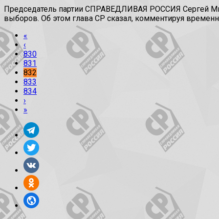
Председатель партии СПРАВЕДЛИВАЯ РОССИЯ Сергей Миро
выборов. Об этом глава СР сказал, комментируя временн
«
‹
830
831
832
833
834
›
»