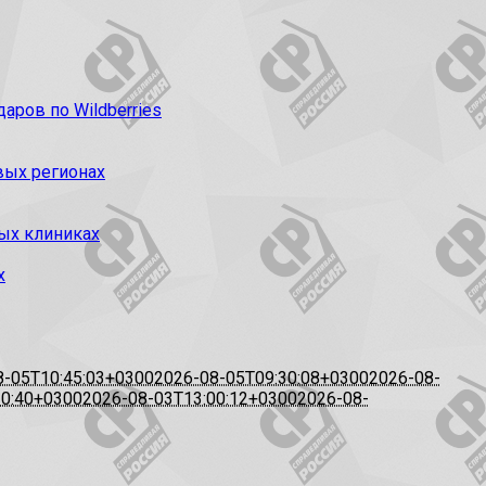
ров по Wildberries
вых регионах
ых клиниках
х
8-05T10:45:03+0300
2026-08-05T09:30:08+0300
2026-08-
20:40+0300
2026-08-03T13:00:12+0300
2026-08-