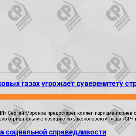
ковых газах угрожает суверенитету ст
 Сергей Миронов предостерег коллег-парламентариев от
ко отрицательную позицию по законопроекту глава «СР» 
а социальной справедливости