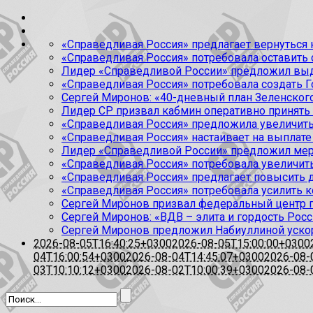
«Справедливая Россия» предлагает вернуться к
«Справедливая Россия» потребовала оставить
Лидер «Справедливой России» предложил выда
«Справедливая Россия» потребовала создать Г
Сергей Миронов: «40-дневный план Зеленского
Лидер СР призвал кабмин оперативно принять
«Справедливая Россия» предложила увеличить
«Справедливая Россия» настаивает на выплате 
Лидер «Справедливой России» предложил меры
«Справедливая Россия» потребовала увеличит
«Справедливая Россия» предлагает повысить 
«Справедливая Россия» потребовала усилить 
Сергей Миронов призвал федеральный центр п
Сергей Миронов: «ВДВ – элита и гордость Росс
Сергей Миронов предложил Набиуллиной уско
2026-08-05T16:40:25+0300
2026-08-05T15:00:00+0300
04T16:00:54+0300
2026-08-04T14:45:07+0300
2026-08-
03T10:10:12+0300
2026-08-02T10:00:39+0300
2026-08-