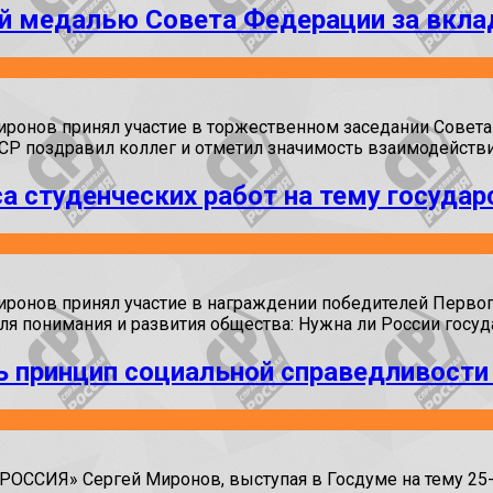
й медалью Совета Федерации за вкла
нов принял участие в торжественном заседании Совета 
Р поздравил коллег и отметил значимость взаимодействия
а студенческих работ на тему госуда
нов принял участие в награждении победителей Первого
ля понимания и развития общества: Нужна ли России госуд
 принцип социальной справедливости
СИЯ» Сергей Миронов, выступая в Госдуме на тему 25-ле