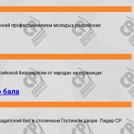
окий профессионализм молодых российских
ийской бюрократии от народа» на страницах
о бала
детский бал в столичном Гостином дворе. Лидер СР