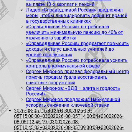
выплате 13-х зарплат и пенсий
Лидер «Справедливой России» предложил
меры, чтобы ликвидировать дефицит врачей
в государственных клиниках
«Справедливая Россия» потребовала
увеличить минимальную пенсию до 40% от
утраченного заработка
«Справедливая Россия» предлагает повысить
доходы и статус школьных учителей до
уровня госслужащих
«Справедливая Россия» потребовала усилить
контроль в коммунальной сфере
Сергей Миронов призвал федеральный центр
помочь городам Урала восстановить
очистные сооружения
Сергей Миронов: «ВДВ – элита и гордость
России!»
Сергей Миронов предложил Набиуллиной
ускорить снижение ключевой ставки
2026-08-05T16:40:25+0300
2026-08-
05T15:00:00+0300
2026-08-05T14:00:04+0300
2026-
08-05T12:45:19+0300
2026-08-
05T10:45:03+0300
2026-08-05T09:30:08+0300
2026-