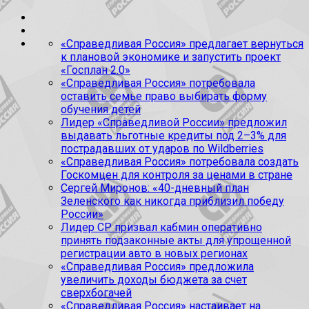
«Справедливая Россия» предлагает вернуться
к плановой экономике и запустить проект
«Госплан 2.0»
«Справедливая Россия» потребовала
оставить семье право выбирать форму
обучения детей
Лидер «Справедливой России» предложил
выдавать льготные кредиты под 2–3% для
пострадавших от ударов по Wildberries
«Справедливая Россия» потребовала создать
Госкомцен для контроля за ценами в стране
Сергей Миронов: «40-дневный план
Зеленского как никогда приблизил победу
России»
Лидер СР призвал кабмин оперативно
принять подзаконные акты для упрощенной
регистрации авто в новых регионах
«Справедливая Россия» предложила
увеличить доходы бюджета за счет
сверхбогачей
«Справедливая Россия» настаивает на