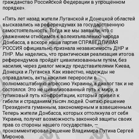
гражданство Российской Федерации в упрощённом
порядке».
«Пять лет назад жители Луганской и Донецкой областей
высказались на референдумах за государственную
самостоятельность. Тогда же мы заявили, что с
уважением относимся к волеизъявлению народа
Донбасса, а вскоре наша партия СПРАВЕДЛИВАЯ
РОССИЯ официально признала независимость ДНР и
ЛНР. Мы наделись, что практическая реализация итогов
референдумов пройдёт цивилизованным путём, без
насилия, через диалог между представителями Киева,
Донецка и Луганска. Как известно, надежды не
оправдались, акты насилия переросли в
полномасштабную агрессию Украины, а диалог так и не
состоялся. Это не цивилизованный путь к миру, а
тупиковый путь конфронтации, который привел к
гибели и страданиям тысяч людей. Считаю решение
Президента гуманным, закономерным и взвешенным.
Теперь жители Донбасса, которых оттолкнула от себя
Украина, получат возможность законной защиты своих
прав со стороны нашего государства», —
прокомментировал решение Владимира Путина Сергей
Миронов.