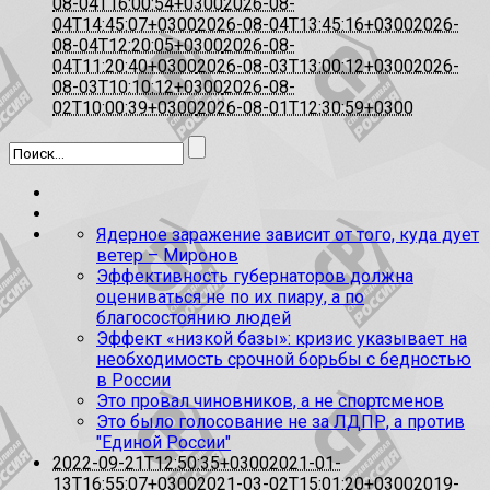
08-04T16:00:54+0300
2026-08-
04T14:45:07+0300
2026-08-04T13:45:16+0300
2026-
08-04T12:20:05+0300
2026-08-
04T11:20:40+0300
2026-08-03T13:00:12+0300
2026-
08-03T10:10:12+0300
2026-08-
02T10:00:39+0300
2026-08-01T12:30:59+0300
Ядерное заражение зависит от того, куда дует
ветер – Миронов
Эффективность губернаторов должна
оцениваться не по их пиару, а по
благосостоянию людей
Эффект «низкой базы»: кризис указывает на
необходимость срочной борьбы с бедностью
в России
Это провал чиновников, а не спортсменов
Это было голосование не за ЛДПР, а против
"Единой России"
2022-09-21T12:50:35+0300
2021-01-
13T16:55:07+0300
2021-03-02T15:01:20+0300
2019-