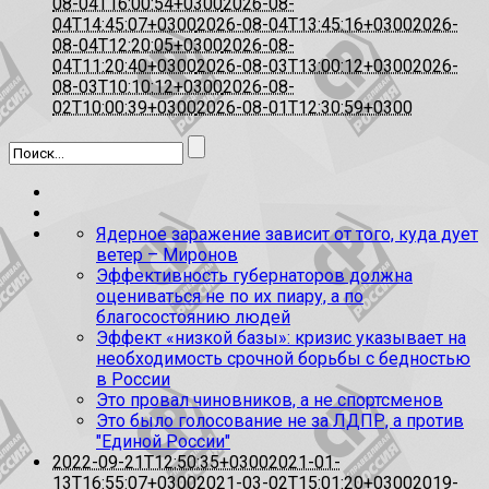
08-04T16:00:54+0300
2026-08-
04T14:45:07+0300
2026-08-04T13:45:16+0300
2026-
08-04T12:20:05+0300
2026-08-
04T11:20:40+0300
2026-08-03T13:00:12+0300
2026-
08-03T10:10:12+0300
2026-08-
02T10:00:39+0300
2026-08-01T12:30:59+0300
Ядерное заражение зависит от того, куда дует
ветер – Миронов
Эффективность губернаторов должна
оцениваться не по их пиару, а по
благосостоянию людей
Эффект «низкой базы»: кризис указывает на
необходимость срочной борьбы с бедностью
в России
Это провал чиновников, а не спортсменов
Это было голосование не за ЛДПР, а против
"Единой России"
2022-09-21T12:50:35+0300
2021-01-
13T16:55:07+0300
2021-03-02T15:01:20+0300
2019-