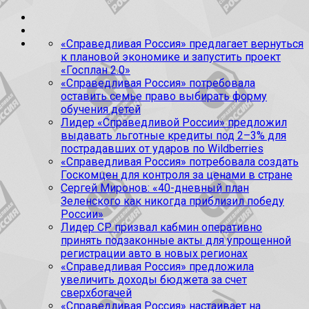
«Справедливая Россия» предлагает вернуться
к плановой экономике и запустить проект
«Госплан 2.0»
«Справедливая Россия» потребовала
оставить семье право выбирать форму
обучения детей
Лидер «Справедливой России» предложил
выдавать льготные кредиты под 2–3% для
пострадавших от ударов по Wildberries
«Справедливая Россия» потребовала создать
Госкомцен для контроля за ценами в стране
Сергей Миронов: «40-дневный план
Зеленского как никогда приблизил победу
России»
Лидер СР призвал кабмин оперативно
принять подзаконные акты для упрощенной
регистрации авто в новых регионах
«Справедливая Россия» предложила
увеличить доходы бюджета за счет
сверхбогачей
«Справедливая Россия» настаивает на