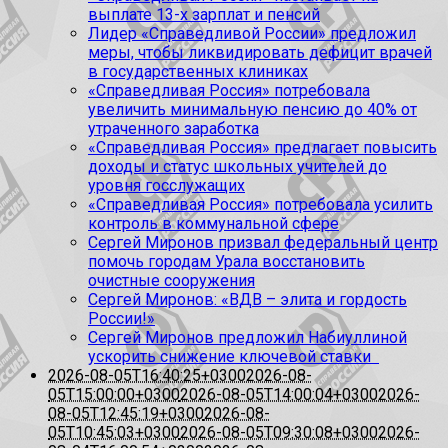
выплате 13-х зарплат и пенсий
Лидер «Справедливой России» предложил
меры, чтобы ликвидировать дефицит врачей
в государственных клиниках
«Справедливая Россия» потребовала
увеличить минимальную пенсию до 40% от
утраченного заработка
«Справедливая Россия» предлагает повысить
доходы и статус школьных учителей до
уровня госслужащих
«Справедливая Россия» потребовала усилить
контроль в коммунальной сфере
Сергей Миронов призвал федеральный центр
помочь городам Урала восстановить
очистные сооружения
Сергей Миронов: «ВДВ – элита и гордость
России!»
Сергей Миронов предложил Набиуллиной
ускорить снижение ключевой ставки
2026-08-05T16:40:25+0300
2026-08-
05T15:00:00+0300
2026-08-05T14:00:04+0300
2026-
08-05T12:45:19+0300
2026-08-
05T10:45:03+0300
2026-08-05T09:30:08+0300
2026-