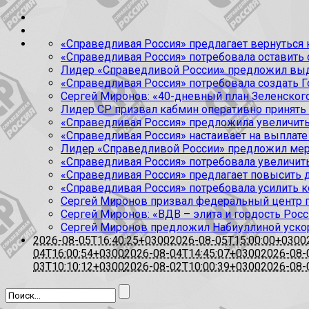
«Справедливая Россия» предлагает вернуться к
«Справедливая Россия» потребовала оставить
Лидер «Справедливой России» предложил выда
«Справедливая Россия» потребовала создать Г
Сергей Миронов: «40-дневный план Зеленского
Лидер СР призвал кабмин оперативно принять
«Справедливая Россия» предложила увеличить
«Справедливая Россия» настаивает на выплате 
Лидер «Справедливой России» предложил меры
«Справедливая Россия» потребовала увеличит
«Справедливая Россия» предлагает повысить 
«Справедливая Россия» потребовала усилить 
Сергей Миронов призвал федеральный центр п
Сергей Миронов: «ВДВ – элита и гордость Росс
Сергей Миронов предложил Набиуллиной уско
2026-08-05T16:40:25+0300
2026-08-05T15:00:00+0300
04T16:00:54+0300
2026-08-04T14:45:07+0300
2026-08-
03T10:10:12+0300
2026-08-02T10:00:39+0300
2026-08-