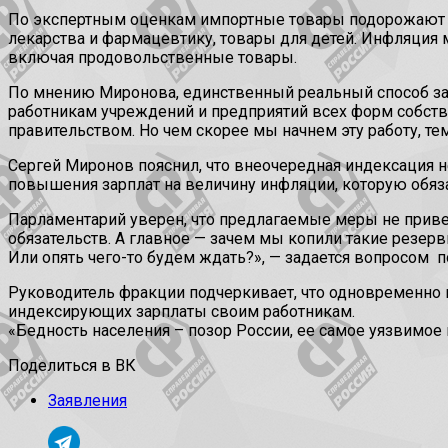
По экспертным оценкам импортные товары подорожают в 
лекарства и фармацевтику, товары для детей. Инфляция
включая продовольственные товары.
По мнению Миронова, единственный реальный способ защ
работникам учреждений и предприятий всех форм собстве
правительством. Но чем скорее мы начнем эту работу, те
Сергей Миронов пояснил, что внеочередная индексация н
повышения зарплат на величину инфляции, которую обяз
Парламентарий уверен, что предлагаемые меры не привед
обязательств. А главное — зачем мы копили такие резервы
Или опять чего-то будем ждать?», — задается вопросом п
Руководитель фракции подчеркивает, что одновременно
индексирующих зарплаты своим работникам.
«Бедность населения – позор России, ее самое уязвимое 
Поделиться в ВК
Заявления