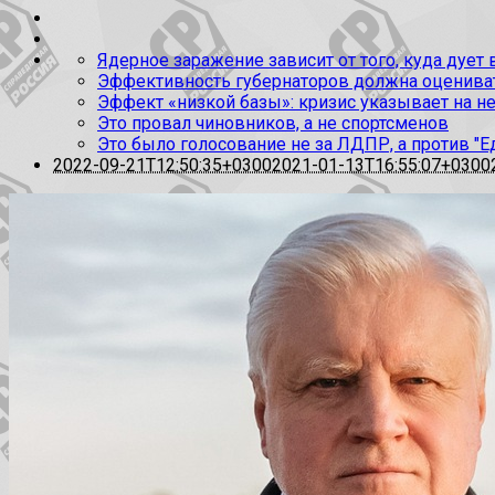
Ядерное заражение зависит от того, куда дует
Эффективность губернаторов должна оценивать
Эффект «низкой базы»: кризис указывает на н
Это провал чиновников, а не спортсменов
Это было голосование не за ЛДПР, а против "Е
2022-09-21T12:50:35+0300
2021-01-13T16:55:07+0300