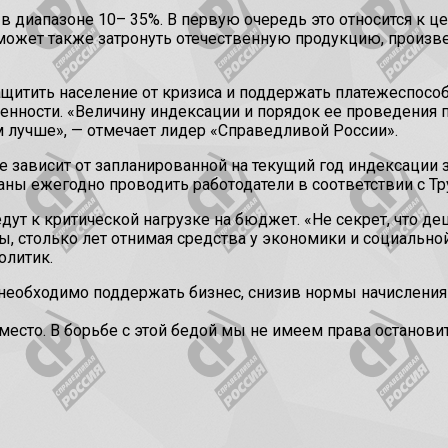
диапазоне 10– 35%. В первую очередь это относится к це
 может также затронуть отечественную продукцию, произ
итить население от кризиса и поддержать платежеспособ
нности. «Величину индексации и порядок ее проведения п
м лучше», — отмечает лидер «Справедливой России».
е зависит от запланированной на текущий год индексации
аны ежегодно проводить работодатели в соответствии с 
ут к критической нагрузке на бюджет. «Не секрет, что д
, столько лет отнимая средства у экономики и социальной 
олитик.
 необходимо поддержать бизнес, снизив нормы начислени
место. В борьбе с этой бедой мы не имеем права остановит