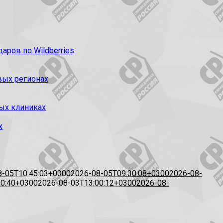
ров по Wildberries
вых регионах
ых клиниках
х
8-05T10:45:03+0300
2026-08-05T09:30:08+0300
2026-08-
20:40+0300
2026-08-03T13:00:12+0300
2026-08-