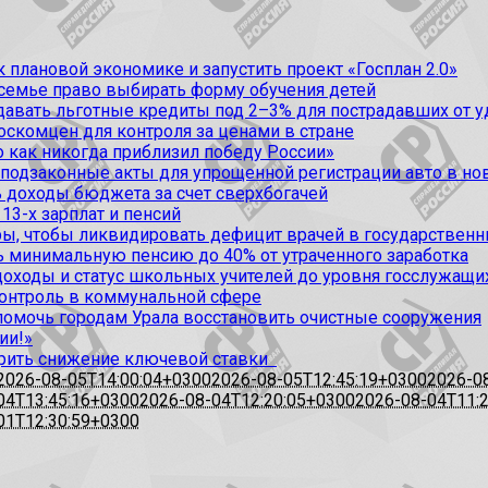
 плановой экономике и запустить проект «Госплан 2.0»
 семье право выбирать форму обучения детей
вать льготные кредиты под 2–3% для пострадавших от уда
оскомцен для контроля за ценами в стране
 как никогда приблизил победу России»
 подзаконные акты для упрощенной регистрации авто в но
 доходы бюджета за счет сверхбогачей
13-х зарплат и пенсий
, чтобы ликвидировать дефицит врачей в государственн
ь минимальную пенсию до 40% от утраченного заработка
доходы и статус школьных учителей до уровня госслужащи
контроль в коммунальной сфере
омочь городам Урала восстановить очистные сооружения
ии!»
рить снижение ключевой ставки
2026-08-05T14:00:04+0300
2026-08-05T12:45:19+0300
2026-0
04T13:45:16+0300
2026-08-04T12:20:05+0300
2026-08-04T11:
01T12:30:59+0300