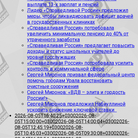
выплате 13-х зарплат и пенсий
Лидер «Справедливой России» предложил
меры, чтобы ликвидировать дефицит врачей
в государственных клиниках
«Справедливая Россия» потребовала
увеличить минимальную пенсию до 40% от
утраченного заработка
«Справедливая Россия» предлагает повысить
доходы и статус школьных учителей до
уровня госслужащих
«Справедливая Россия» потребовала усилить
контроль в коммунальной сфере
Сергей Миронов призвал федеральный центр
помочь городам Урала восстановить
очистные сооружения
Сергей Миронов: «ВДВ – элита и гордость
России!»
Сергей Миронов предложил Набиуллиной
ускорить снижение ключевой ставки
2026-08-05T16:40:25+0300
2026-08-
05T15:00:00+0300
2026-08-05T14:00:04+0300
2026-
08-05T12:45:19+0300
2026-08-
05T10:45:03+0300
2026-08-05T09:30:08+0300
2026-