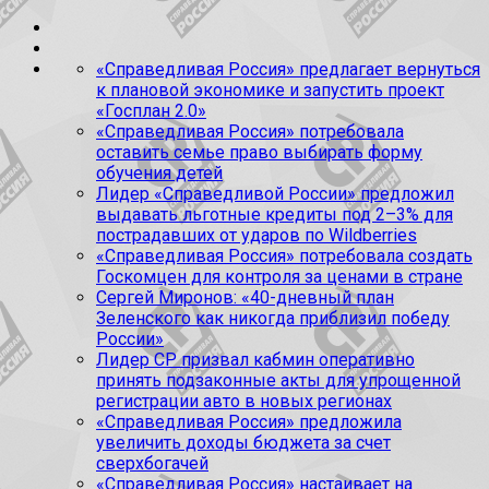
«Справедливая Россия» предлагает вернуться
к плановой экономике и запустить проект
«Госплан 2.0»
«Справедливая Россия» потребовала
оставить семье право выбирать форму
обучения детей
Лидер «Справедливой России» предложил
выдавать льготные кредиты под 2–3% для
пострадавших от ударов по Wildberries
«Справедливая Россия» потребовала создать
Госкомцен для контроля за ценами в стране
Сергей Миронов: «40-дневный план
Зеленского как никогда приблизил победу
России»
Лидер СР призвал кабмин оперативно
принять подзаконные акты для упрощенной
регистрации авто в новых регионах
«Справедливая Россия» предложила
увеличить доходы бюджета за счет
сверхбогачей
«Справедливая Россия» настаивает на