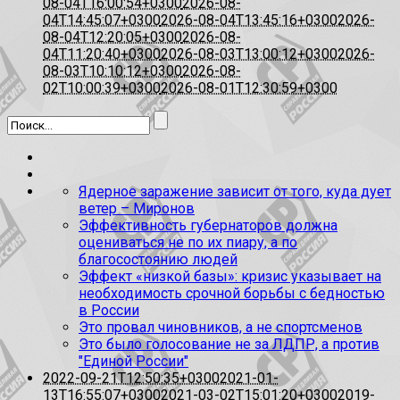
08-04T16:00:54+0300
2026-08-
04T14:45:07+0300
2026-08-04T13:45:16+0300
2026-
08-04T12:20:05+0300
2026-08-
04T11:20:40+0300
2026-08-03T13:00:12+0300
2026-
08-03T10:10:12+0300
2026-08-
02T10:00:39+0300
2026-08-01T12:30:59+0300
Ядерное заражение зависит от того, куда дует
ветер – Миронов
Эффективность губернаторов должна
оцениваться не по их пиару, а по
благосостоянию людей
Эффект «низкой базы»: кризис указывает на
необходимость срочной борьбы с бедностью
в России
Это провал чиновников, а не спортсменов
Это было голосование не за ЛДПР, а против
"Единой России"
2022-09-21T12:50:35+0300
2021-01-
13T16:55:07+0300
2021-03-02T15:01:20+0300
2019-