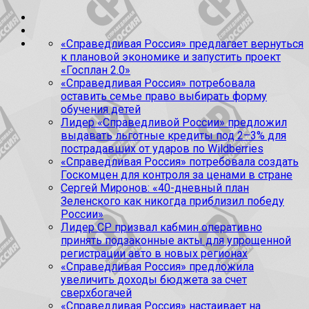
«Справедливая Россия» предлагает вернуться
к плановой экономике и запустить проект
«Госплан 2.0»
«Справедливая Россия» потребовала
оставить семье право выбирать форму
обучения детей
Лидер «Справедливой России» предложил
выдавать льготные кредиты под 2–3% для
пострадавших от ударов по Wildberries
«Справедливая Россия» потребовала создать
Госкомцен для контроля за ценами в стране
Сергей Миронов: «40-дневный план
Зеленского как никогда приблизил победу
России»
Лидер СР призвал кабмин оперативно
принять подзаконные акты для упрощенной
регистрации авто в новых регионах
«Справедливая Россия» предложила
увеличить доходы бюджета за счет
сверхбогачей
«Справедливая Россия» настаивает на