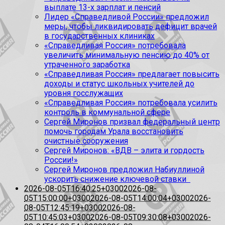
выплате 13-х зарплат и пенсий
Лидер «Справедливой России» предложил
меры, чтобы ликвидировать дефицит врачей
в государственных клиниках
«Справедливая Россия» потребовала
увеличить минимальную пенсию до 40% от
утраченного заработка
«Справедливая Россия» предлагает повысить
доходы и статус школьных учителей до
уровня госслужащих
«Справедливая Россия» потребовала усилить
контроль в коммунальной сфере
Сергей Миронов призвал федеральный центр
помочь городам Урала восстановить
очистные сооружения
Сергей Миронов: «ВДВ – элита и гордость
России!»
Сергей Миронов предложил Набиуллиной
ускорить снижение ключевой ставки
2026-08-05T16:40:25+0300
2026-08-
05T15:00:00+0300
2026-08-05T14:00:04+0300
2026-
08-05T12:45:19+0300
2026-08-
05T10:45:03+0300
2026-08-05T09:30:08+0300
2026-