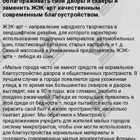
облагораживать свои дворы и скверы и
заменить ЖЭК-арт качественным
современным благоустройством.
ЖЭК-арт – направление народного творчества в
ландшафтном дизайне, для которого характерно
использование подручных материалов: автомобильных
шин, пластиковых бутылок, старых кастрюль и т. д.
Самый массовый и узнаваемый представитель ЖЭК-
арта – лебеди из шин.
«Малые города часто не имеют средств на нормальное
благоустройство дворов и общественных пространств. В
лучшем случае в городе появляется одна ухоженная
улица, в то время как большинство скверов и дворов
выглядят, как в 90-е годы: все сломано, разбито и
поедено ржавчиной. Лебеди из покрышек появились в
этой среде от бедности – люди пытаются хоть как-то
украсить свой быт и жилое пространство, насколько
хватает денег. Мы обратимся к Минстрою с
предложением учредить для жителей малых городов
систему микрогрантов, чтобы они могли использовать
для благоустройства нормальные материалы и
создавать современные малые архитектурные формы»,