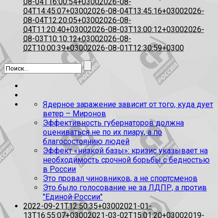
08-04T16:00:54+0300
2026-08-
04T14:45:07+0300
2026-08-04T13:45:16+0300
2026-
08-04T12:20:05+0300
2026-08-
04T11:20:40+0300
2026-08-03T13:00:12+0300
2026-
08-03T10:10:12+0300
2026-08-
02T10:00:39+0300
2026-08-01T12:30:59+0300
Ядерное заражение зависит от того, куда дует
ветер – Миронов
Эффективность губернаторов должна
оцениваться не по их пиару, а по
благосостоянию людей
Эффект «низкой базы»: кризис указывает на
необходимость срочной борьбы с бедностью
в России
Это провал чиновников, а не спортсменов
Это было голосование не за ЛДПР, а против
"Единой России"
2022-09-21T12:50:35+0300
2021-01-
13T16:55:07+0300
2021-03-02T15:01:20+0300
2019-