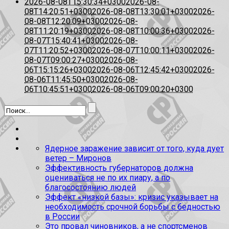
2026-08-08T15:30:34+0300
2026-08-
08T14:20:51+0300
2026-08-08T13:30:01+0300
2026-
08-08T12:20:09+0300
2026-08-
08T11:20:19+0300
2026-08-08T10:00:36+0300
2026-
08-07T15:40:41+0300
2026-08-
07T11:20:52+0300
2026-08-07T10:00:11+0300
2026-
08-07T09:00:27+0300
2026-08-
06T15:15:26+0300
2026-08-06T12:45:42+0300
2026-
08-06T11:45:50+0300
2026-08-
06T10:45:51+0300
2026-08-06T09:00:20+0300
Ядерное заражение зависит от того, куда дует
ветер – Миронов
Эффективность губернаторов должна
оцениваться не по их пиару, а по
благосостоянию людей
Эффект «низкой базы»: кризис указывает на
необходимость срочной борьбы с бедностью
в России
Это провал чиновников, а не спортсменов