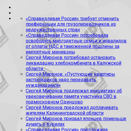
«Справедливая Россия» требует отменить
преференции для грузоперевозчиков из
недружественных стран
«Справедливая Россия» потребовала
освободить многодетные семьи и инвалидов
от оплаты НДС и таможенной пошлины за
импортные минивэны
Сергей Миронов потребовал остановить
ликвидацию хлебокомбината в Калужской
области
Сергей Миронов: «Пустующие квартиры
застройщиков надо передавать
нуждающимся»
Сергей Миронов поддержал инициативу об
увековечивании памяти участника СВО в
подмосковном Одинцово
Сергей Миронов предложил доплачивать
жителям Калининградской области
Сергей Миронов призвал японцев поменьше
думать о Курилах
«Справедливая Россия» предложила