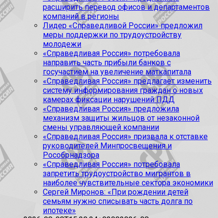
расширить перевод офисов и департаментов
компаний в регионы
Лидер «Справедливой России» предложил
меры поддержки по трудоустройству
молодежи
«Справедливая Россия» потребовала
направить часть прибыли банков с
госучастием на увеличение маткапитала
«Справедливая Россия» предлагает изменить
систему информирования граждан о новых
камерах фиксации нарушений ПДД
«Справедливая Россия» предложила
механизм защиты жильцов от незаконной
смены управляющей компании
«Справедливая Россия» призвала к отставке
руководителей Минпросвещения и
Рособрнадзора
«Справедливая Россия» потребовала
запретить трудоустройство мигрантов в
наиболее чувствительные сектора экономики
Сергей Миронов: «При рождении детей
семьям нужно списывать часть долга по
ипотеке»