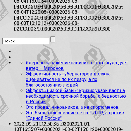
08-04T16:00:54+0300
2026-08-
04T14:45:07+0300
2026-08-04T13:45:16+0300
2026-
08-04T12:20:05+0300
2026-08-
04T11:20:40+0300
2026-08-03T13:00:12+0300
2026-
08-03T10:10:12+0300
2026-08-
02T10:00:39+0300
2026-08-01T12:30:59+0300
Ядерное заражение зависит от того, куда дует
ветер – Миронов
Эффективность губернаторов должна
оцениваться не по их пиару, а по
благосостоянию людей
Эффект «низкой базы»: кризис указывает на
необходимость срочной борьбы с бедностью
в России
Это провал чиновников, а не спортсменов
Это было голосование не за ЛДПР, а против
"Единой России"
2022-09-21T12:50:35+0300
2021-01-
13T16:55:07+0300
2021-03-02T15:01:20+0300
2019-