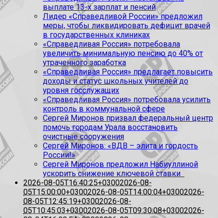
выплате 13-х зарплат и пенсий
Лидер «Справедливой России» предложил
меры, чтобы ликвидировать дефицит врачей
в государственных клиниках
«Справедливая Россия» потребовала
увеличить минимальную пенсию до 40% от
утраченного заработка
«Справедливая Россия» предлагает повысить
доходы и статус школьных учителей до
уровня госслужащих
«Справедливая Россия» потребовала усилить
контроль в коммунальной сфере
Сергей Миронов призвал федеральный центр
помочь городам Урала восстановить
очистные сооружения
Сергей Миронов: «ВДВ – элита и гордость
России!»
Сергей Миронов предложил Набиуллиной
ускорить снижение ключевой ставки
2026-08-05T16:40:25+0300
2026-08-
05T15:00:00+0300
2026-08-05T14:00:04+0300
2026-
08-05T12:45:19+0300
2026-08-
05T10:45:03+0300
2026-08-05T09:30:08+0300
2026-