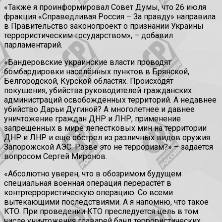
«Также я проинформировал Совет Думы, что 26 июля
фракция «Справедливая Россия – За правду» направила
в Правительство законопроект о признании Украины
террористическим государством», – добавил
парламентарий.
«Бандеровские украинские власти проводят
бомбардировки населённых пунктов в Брянской,
Белгородской, Курской областях. Происходят
покушения, убийства руководителей гражданских
администраций освобождённых территорий. А недавнее
убийство Дарьи Дугиной? А многолетнее и давнее
уничтожение граждан ДНР и ЛНР, применение
запрещённых в мире лепестковых мин на территории
ДНР и ЛНР и ещё обстрел из различных видов оружия
Запорожской АЭС. Разве это не терроризм?» – задаётся
вопросом Сергей Миронов.
«Абсолютно уверен, что в обозримом будущем
специальная военная операция перерастёт в
контртеррористическую операцию. Со всеми
вытекающими последствиями. А я напомню, что такое
КТО. При проведении КТО преследуется цель в том
числе уничтожения главарей банд террористических