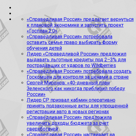
«Справедливая Россия» предлагает вернуться
к плановой экономике и запустить проект
«Госплан 2.0»
«Справедливая Россия» потребовала
оставить семье право выбирать форму
обучения детей
Лидер «Справедливой России» предложил
выдавать льготные кредиты под 2–3% для
пострадавших от ударов по Wildberries
«Справедливая Россия» потребовала создать
Госкомцен для контроля за ценами в стране
Сергей Миронов: «40-дневный план
Зеленского как никогда приблизил победу
России»
Лидер СР призвал кабмин оперативно
принять подзаконные акты для упрощенной
регистрации авто в новых регионах
«Справедливая Россия» предложила
увеличить доходы бюджета за счет
сверхбогачей
«Справедливая Россия» настаивает на