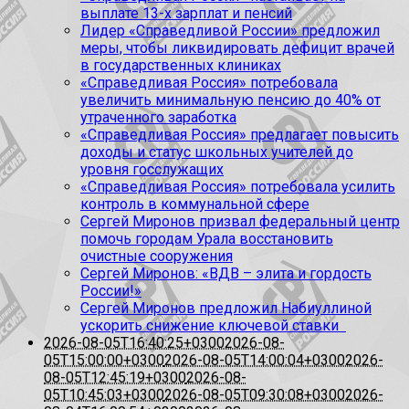
выплате 13-х зарплат и пенсий
Лидер «Справедливой России» предложил
меры, чтобы ликвидировать дефицит врачей
в государственных клиниках
«Справедливая Россия» потребовала
увеличить минимальную пенсию до 40% от
утраченного заработка
«Справедливая Россия» предлагает повысить
доходы и статус школьных учителей до
уровня госслужащих
«Справедливая Россия» потребовала усилить
контроль в коммунальной сфере
Сергей Миронов призвал федеральный центр
помочь городам Урала восстановить
очистные сооружения
Сергей Миронов: «ВДВ – элита и гордость
России!»
Сергей Миронов предложил Набиуллиной
ускорить снижение ключевой ставки
2026-08-05T16:40:25+0300
2026-08-
05T15:00:00+0300
2026-08-05T14:00:04+0300
2026-
08-05T12:45:19+0300
2026-08-
05T10:45:03+0300
2026-08-05T09:30:08+0300
2026-