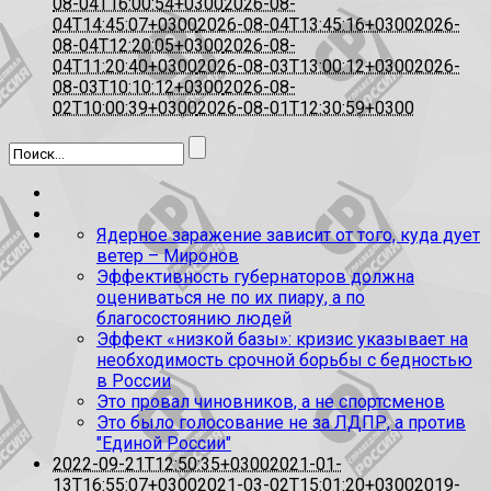
08-04T16:00:54+0300
2026-08-
04T14:45:07+0300
2026-08-04T13:45:16+0300
2026-
08-04T12:20:05+0300
2026-08-
04T11:20:40+0300
2026-08-03T13:00:12+0300
2026-
08-03T10:10:12+0300
2026-08-
02T10:00:39+0300
2026-08-01T12:30:59+0300
Ядерное заражение зависит от того, куда дует
ветер – Миронов
Эффективность губернаторов должна
оцениваться не по их пиару, а по
благосостоянию людей
Эффект «низкой базы»: кризис указывает на
необходимость срочной борьбы с бедностью
в России
Это провал чиновников, а не спортсменов
Это было голосование не за ЛДПР, а против
"Единой России"
2022-09-21T12:50:35+0300
2021-01-
13T16:55:07+0300
2021-03-02T15:01:20+0300
2019-