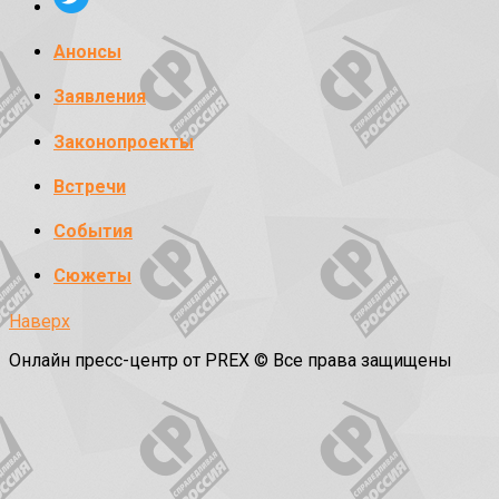
Анонсы
Заявления
Законопроекты
Встречи
События
Сюжеты
Наверх
Онлайн пресс-центр от PREX © Все права защищены