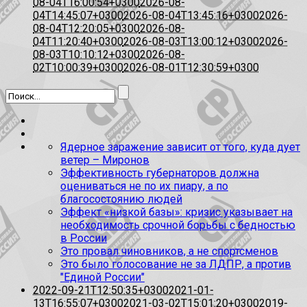
08-04T16:00:54+0300
2026-08-
04T14:45:07+0300
2026-08-04T13:45:16+0300
2026-
08-04T12:20:05+0300
2026-08-
04T11:20:40+0300
2026-08-03T13:00:12+0300
2026-
08-03T10:10:12+0300
2026-08-
02T10:00:39+0300
2026-08-01T12:30:59+0300
Ядерное заражение зависит от того, куда дует
ветер – Миронов
Эффективность губернаторов должна
оцениваться не по их пиару, а по
благосостоянию людей
Эффект «низкой базы»: кризис указывает на
необходимость срочной борьбы с бедностью
в России
Это провал чиновников, а не спортсменов
Это было голосование не за ЛДПР, а против
"Единой России"
2022-09-21T12:50:35+0300
2021-01-
13T16:55:07+0300
2021-03-02T15:01:20+0300
2019-