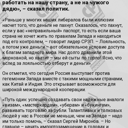
работать на нашу страну, а не на чужого
дядю», – сказал политик.
«Раньше у многих наших либералов были иллюзии
насчет того, что деньги не пахнут. Оказалось, что пахнут,
если у вас «неправильный» паспорт, то есть если ваша
страна не хочет жить по правилам Запада и находиться
под его контролем, – говорит лидер СРЗП. – Лояльность,
а потом уже деньги – вот обязательное условие доступа
к благам западного мира. Нас долго дразнили этой
морковкой, но хватит – мы ей сыты по горло! Ясно, что
вслед за лояльностью отберут и деньги».
Он отметил, что сегодня Россия выступает против
гегемонии Запада вместе с такими мощными странами,
как Китай и Индия. Это открывает возможности для
широкой международной кооперации.
«Путь один: успешно создавать свои надежные аналоги
«визам», «мастеркардам», «уберам» и «букингам»,
развивать торговлю за рубли. Талантливых и толковых
людей у нас в России не меньше, чем на Западе – надо
им только помочь, – сказал Сергей Миронов. – Но
главное – начать импортозамещение в головах и