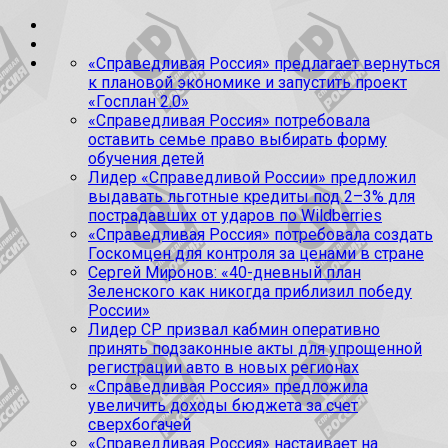
«Справедливая Россия» предлагает вернуться
к плановой экономике и запустить проект
«Госплан 2.0»
«Справедливая Россия» потребовала
оставить семье право выбирать форму
обучения детей
Лидер «Справедливой России» предложил
выдавать льготные кредиты под 2–3% для
пострадавших от ударов по Wildberries
«Справедливая Россия» потребовала создать
Госкомцен для контроля за ценами в стране
Сергей Миронов: «40-дневный план
Зеленского как никогда приблизил победу
России»
Лидер СР призвал кабмин оперативно
принять подзаконные акты для упрощенной
регистрации авто в новых регионах
«Справедливая Россия» предложила
увеличить доходы бюджета за счет
сверхбогачей
«Справедливая Россия» настаивает на