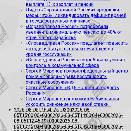
выплате 13-х зарплат и пенсий
Лидер «Справедливой России» предложил
меры, чтобы ликвидировать дефицит врачей
в государственных клиниках
«Справедливая Россия» потребовала
увеличить минимальную пенсию до 40% от
утраченного заработка
«Справедливая Россия» предлагает повысить
доходы и статус школьных учителей до
уровня госслужащих
«Справедливая Россия» потребовала усилить
контроль в коммунальной сфере
Сергей Миронов призвал федеральный центр
помочь городам Урала восстановить
очистные сооружения
Сергей Миронов: «ВДВ – элита и гордость
России!»
Сергей Миронов предложил Набиуллиной
ускорить снижение ключевой ставки
2026-08-05T16:40:25+0300
2026-08-
05T15:00:00+0300
2026-08-05T14:00:04+0300
2026-
08-05T12:45:19+0300
2026-08-
05T10:45:03+0300
2026-08-05T09:30:08+0300
2026-