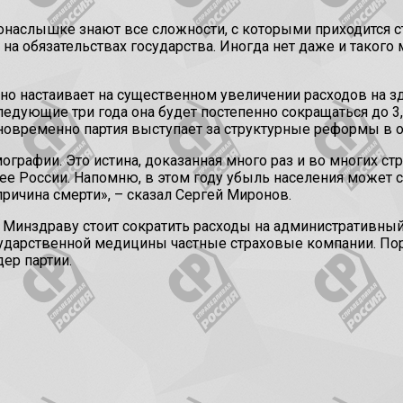
онаслышке знают все сложности, с которыми приходится с
а обязательствах государства. Иногда нет даже и такого м
вно настаивает на существенном увеличении расходов на з
оследующие три года она будет постепенно сокращаться до
дновременно партия выступает за структурные реформы в 
рафии. Это истина, доказанная много раз и во многих стр
е России. Напомню, в этом году убыль населения может со
ричина смерти», – сказал Сергей Миронов.
 Минздраву стоит сократить расходы на административны
осударственной медицины частные страховые компании. По
ер партии.