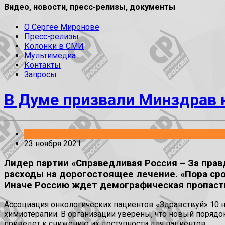
Видео, новости, пресс-релизы, документы
О Сергее Миронове
Пресс-релизы
Колонки в СМИ
Мультимедиа
Контакты
Запросы
В Думе призвали Минздрав 
Заявления
23 ноября 2021
Лидер партии «Справедливая Россия – За пра
расходы на дорогостоящее лечение. «Пора сро
Иначе Россию ждет демографическая пропасть»
Ассоциация онкологических пациентов «Здравствуй» 10 
химиотерапии. В организации уверены, что новый поряд
приведет к снижению их доступности для пациентов.