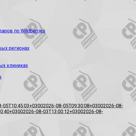
ров по Wildberries
вых регионах
ых клиниках
х
8-05T10:45:03+0300
2026-08-05T09:30:08+0300
2026-08-
20:40+0300
2026-08-03T13:00:12+0300
2026-08-