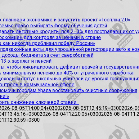
 плановой экономике и запустить проект «Госплан 2.0»
 семье право выбирать форму обучения детей
вать льготные кредиты под 2–3% для пострадавших от уда
оскомцен для контроля за ценами в стране
 как никогда приблизил победу России»
 подзаконные акты для упрощенной регистрации авто в но
 доходы бюджета за счет сверхбогачей
13-х зарплат и пенсий
, чтобы ликвидировать дефицит врачей в государственн
ь минимальную пенсию до 40% от утраченного заработка
доходы и статус школьных учителей до уровня госслужащи
контроль в коммунальной сфере
омочь городам Урала восстановить очистные сооружения
ии!»
рить снижение ключевой ставки
2026-08-05T14:00:04+0300
2026-08-05T12:45:19+0300
2026-0
04T13:45:16+0300
2026-08-04T12:20:05+0300
2026-08-04T11:
01T12:30:59+0300