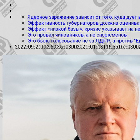
Ядерное заражение зависит от того, куда дует
Эффективность губернаторов должна оценивать
Эффект «низкой базы»: кризис указывает на н
Это провал чиновников, а не спортсменов
Это было голосование не за ЛДПР, а против "Е
2022-09-21T12:50:35+0300
2021-01-13T16:55:07+0300