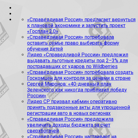
«Справедливая Россия» предлагает вернуться
к плановой экономике и запустить проект
«Госплан 2.0»
«Справедливая Россия» потребовала
оставить семье право выбирать форму
обучения детей
Лидер «Справедливой России» предложил
выдавать льготные кредиты под 2–3% для
пострадавших от ударов по Wildberries
«Справедливая Россия» потребовала создать
Госкомцен для контроля за ценами в стране
Сергей Миронов: «40-дневный план
Зеленского как никогда приблизил победу
России»
Лидер СР призвал кабмин оперативно
принять подзаконные акты для упрощенной
регистрации авто в новых регионах
«Справедливая Россия» предложила
увеличить доходы бюджета за счет
сверхбогачей
«Справедливая Россия» настаивает на