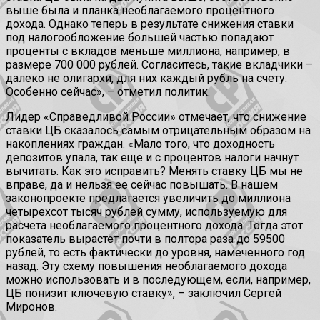
выше была и планка необлагаемого процентного
дохода. Однако теперь в результате снижения ставки
под налогообложение большей частью попадают
проценты с вкладов меньше миллиона, например, в
размере 700 000 рублей. Согласитесь, такие вкладчики –
далеко не олигархи, для них каждый рубль на счету.
Особенно сейчас», – отметил политик.
Лидер «Справедливой России» отмечает, что снижение
ставки ЦБ сказалось самым отрицательным образом на
накоплениях граждан. «Мало того, что доходность
депозитов упала, так еще и с процентов налоги начнут
вычитать. Как это исправить? Менять ставку ЦБ мы не
вправе, да и нельзя ее сейчас повышать. В нашем
законопроекте предлагается увеличить до миллиона
четырехсот тысяч рублей сумму, используемую для
расчета необлагаемого процентного дохода. Тогда этот
показатель вырастет почти в полтора раза до 59500
рублей, то есть фактически до уровня, намеченного год
назад. Эту схему повышения необлагаемого дохода
можно использовать и в последующем, если, например,
ЦБ понизит ключевую ставку», – заключил Сергей
Миронов.