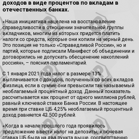
доходов в виде процентов по вкладам в
отечественных банках.
«Наша инициатива нацелена на восстановление
справедливости в отношении значительной группы
вкладчиков, многим из которых придется платить
налоги со средств, которые они копили на черный день.
Это позиция не только «Справедливой России», но и
партий, которые подписали Манифест об объединении и
договорились не допускать обесценение накоплений
россиян», – пояснил парламентарий.
С 1 января 2021 года налог в размере 13%
выплачивается с доходов, полученных со всех вкладов
физлица, если в сумме они превысили так называемый
необлагаемый процентный доход. Данный показатель
рассчитывается как процент от одного миллиона рублей,
равный ключевой ставке Банка России. В настоящее
время при ставке ЦБ 4,25% необлагаемый процентный
доход равняется 42 500 рублей.
«Когда в начале прошлого года проявилось
предложение ввести налог на депозиты, ключевая
ставка ЦБ была на два пункта выше, соответственно