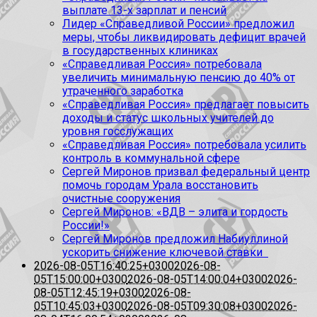
выплате 13-х зарплат и пенсий
Лидер «Справедливой России» предложил
меры, чтобы ликвидировать дефицит врачей
в государственных клиниках
«Справедливая Россия» потребовала
увеличить минимальную пенсию до 40% от
утраченного заработка
«Справедливая Россия» предлагает повысить
доходы и статус школьных учителей до
уровня госслужащих
«Справедливая Россия» потребовала усилить
контроль в коммунальной сфере
Сергей Миронов призвал федеральный центр
помочь городам Урала восстановить
очистные сооружения
Сергей Миронов: «ВДВ – элита и гордость
России!»
Сергей Миронов предложил Набиуллиной
ускорить снижение ключевой ставки
2026-08-05T16:40:25+0300
2026-08-
05T15:00:00+0300
2026-08-05T14:00:04+0300
2026-
08-05T12:45:19+0300
2026-08-
05T10:45:03+0300
2026-08-05T09:30:08+0300
2026-