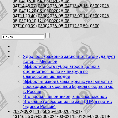
08-04T16:00:54+0300
2026-08-
04T14:45:07+0300
2026-08-04T13:45:16+0300
2026-
08-04T12:20:05+0300
2026-08-
04T11:20:40+0300
2026-08-03T13:00:12+0300
2026-
08-03T10:10:12+0300
2026-08-
02T10:00:39+0300
2026-08-01T12:30:59+0300
Ядерное заражение зависит от того, куда дует
ветер – Миронов
Эффективность губернаторов должна
оцениваться не по их пиару, а по
благосостоянию людей
Эффект «низкой базы»: кризис указывает на
необходимость срочной борьбы с бедностью
в России
Это провал чиновников, а не спортсменов
Это было голосование не за ЛДПР, а против
"Единой России"
2022-09-21T12:50:35+0300
2021-01-
13T16:55:07+0300
2021-03-02T15:01:20+0300
2019-