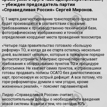
– убежден председатель партии
«Справедливая Россия» Сергей Миронов.
С 1 марта диагностирование транспортного средства
будет производится в соответствии с новыми
требованиями к производственно-технической базе,
фотографическому изображению и точности
определения координат места проведения техосмотра.
«Четыре года правительство готовило «большую
реформу» ТО, и когда да ее старта осталось несколько
дней, вылезают «косяки», которые в пожарном порядке
пытаются устранить. Минтранс срочно переписывает
требования к оборудованию пунктов ТО и процедуре
фотосъемки. Не хватает самих пунктов, и страховшики
готовы продавать полисы ОСАГО без диагностических
карт, прогнозируя их острый дефицит. А все потому, что
горе-реформаторы думали о чем угодно, кроме
жизненных реалий»,
–
поясняет парламентарий.
Лидер «Справедливой России» считает
несостоятельным доводы о необходимости введения
новой системы в связи с тем, что сегодня 80%