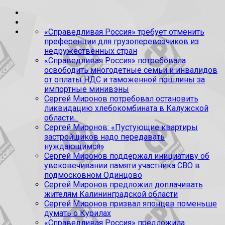
«Справедливая Россия» требует отменить
преференции для грузоперевозчиков из
недружественных стран
«Справедливая Россия» потребовала
освободить многодетные семьи и инвалидов
от оплаты НДС и таможенной пошлины за
импортные минивэны
Сергей Миронов потребовал остановить
ликвидацию хлебокомбината в Калужской
области
Сергей Миронов: «Пустующие квартиры
застройщиков надо передавать
нуждающимся»
Сергей Миронов поддержал инициативу об
увековечивании памяти участника СВО в
подмосковном Одинцово
Сергей Миронов предложил доплачивать
жителям Калининградской области
Сергей Миронов призвал японцев поменьше
думать о Курилах
«Справедливая Россия» предложила