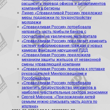
расширить перевод офисов и департаментов
компаний в регионы
Лидер «Справедливой России» предложил
меры поддержки по трудоустройству
молодежи
«Справедливая Россия» потребовала
направить часть прибыли банков с
госучастием на увеличение маткапитала
«Справедливая Россия» предлагает изменить
систему информирования граждан о новых
камерах фиксации нарушений ПДД
«Справедливая Россия» предложила
механизм защиты жильцов от незаконной
смены управляющей компании
«Справедливая Россия» призвала к отставке
руководителей Минпросвещения и
Рособрнадзора
«Справедливая Россия» потребовала
запретить трудоустройство мигрантов в
наиболее чувствительные сектора экономики
Сергей Миронов: «При рождении детей
семьям нужно списывать часть долга по
ипотеке»