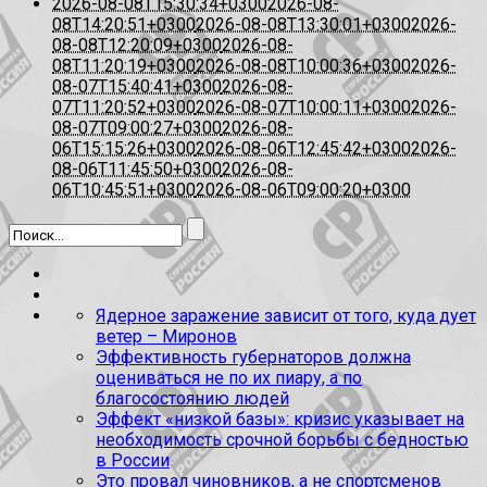
2026-08-08T15:30:34+0300
2026-08-
08T14:20:51+0300
2026-08-08T13:30:01+0300
2026-
08-08T12:20:09+0300
2026-08-
08T11:20:19+0300
2026-08-08T10:00:36+0300
2026-
08-07T15:40:41+0300
2026-08-
07T11:20:52+0300
2026-08-07T10:00:11+0300
2026-
08-07T09:00:27+0300
2026-08-
06T15:15:26+0300
2026-08-06T12:45:42+0300
2026-
08-06T11:45:50+0300
2026-08-
06T10:45:51+0300
2026-08-06T09:00:20+0300
Ядерное заражение зависит от того, куда дует
ветер – Миронов
Эффективность губернаторов должна
оцениваться не по их пиару, а по
благосостоянию людей
Эффект «низкой базы»: кризис указывает на
необходимость срочной борьбы с бедностью
в России
Это провал чиновников, а не спортсменов