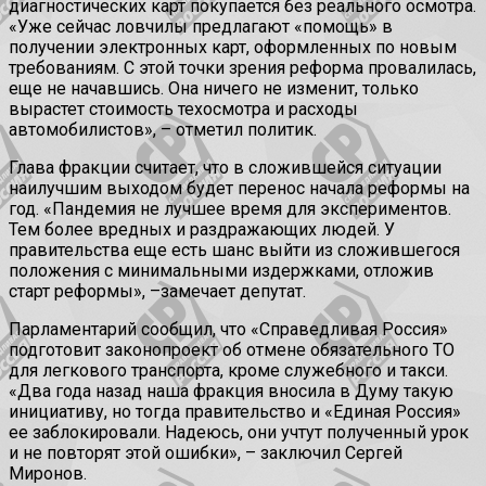
диагностических карт покупается без реального осмотра.
«Уже сейчас ловчилы предлагают «помощь» в
получении электронных карт, оформленных по новым
требованиям. С этой точки зрения реформа провалилась,
еще не начавшись. Она ничего не изменит, только
вырастет стоимость техосмотра и расходы
автомобилистов»,
–
отметил политик.
Глава фракции считает, что в сложившейся ситуации
наилучшим выходом будет перенос начала реформы на
год. «Пандемия не лучшее время для экспериментов.
Тем более вредных и раздражающих людей. У
правительства еще есть шанс выйти из сложившегося
положения с минимальными издержками, отложив
старт реформы»,
–
замечает депутат.
Парламентарий сообщил, что «Справедливая Россия»
подготовит законопроект об отмене обязательного ТО
для легкового транспорта, кроме служебного и такси.
«Два года назад наша фракция вносила в Думу такую
инициативу, но тогда правительство и «Единая Россия»
ее заблокировали. Надеюсь, они учтут полученный урок
и не повторят этой ошибки»,
–
заключил Сергей
Миронов.