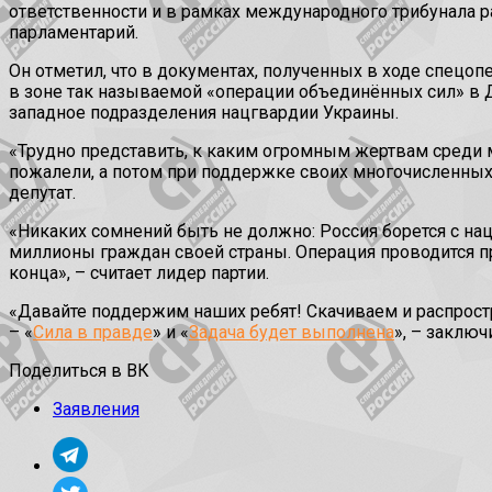
ответственности и в рамках международного трибунала р
парламентарий.
Он отметил, что в документах, полученных в ходе спецоп
в зоне так называемой «операции объединённых сил» в 
западное подразделения нацгвардии Украины.
«Трудно представить, к каким огромным жертвам среди 
пожалели, а потом при поддержке своих многочисленных
депутат.
«Никаких сомнений быть не должно: Россия борется с на
миллионы граждан своей страны. Операция проводится про
конца», – считает лидер партии.
«Давайте поддержим наших ребят! Скачиваем и распрост
– «
Сила в правде
» и «
Задача будет выполнена
», – заклю
Поделиться в ВК
Заявления