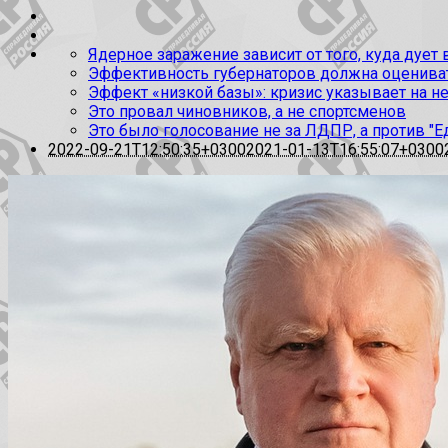
Ядерное заражение зависит от того, куда дует
Эффективность губернаторов должна оценивать
Эффект «низкой базы»: кризис указывает на н
Это провал чиновников, а не спортсменов
Это было голосование не за ЛДПР, а против "Е
2022-09-21T12:50:35+0300
2021-01-13T16:55:07+0300