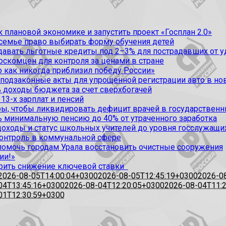
 плановой экономике и запустить проект «Госплан 2.0»
 семье право выбирать форму обучения детей
вать льготные кредиты под 2–3% для пострадавших от уда
оскомцен для контроля за ценами в стране
 как никогда приблизил победу России»
 подзаконные акты для упрощенной регистрации авто в но
 доходы бюджета за счет сверхбогачей
13-х зарплат и пенсий
, чтобы ликвидировать дефицит врачей в государственн
ь минимальную пенсию до 40% от утраченного заработка
доходы и статус школьных учителей до уровня госслужащи
контроль в коммунальной сфере
омочь городам Урала восстановить очистные сооружения
ии!»
рить снижение ключевой ставки
2026-08-05T14:00:04+0300
2026-08-05T12:45:19+0300
2026-0
04T13:45:16+0300
2026-08-04T12:20:05+0300
2026-08-04T11:
01T12:30:59+0300