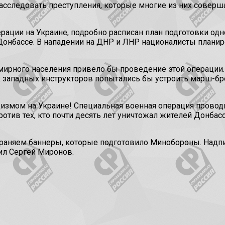
асследовать преступления, которые многие из них соверша
ерации на Украине, подробно расписан план подготовки од
Донбассе. В нападении на ДНР и ЛНР националисты планир
мирного населения привело бы проведение этой операции.
 западных инструкторов попытались бы устроить марш-бр
цизмом на Украине! Специальная военная операция провод
тив тех, кто почти десять лет уничтожал жителей Донбасса
раняем баннеры, которые подготовило Минобороны. Надпис
чил Сергей Миронов.