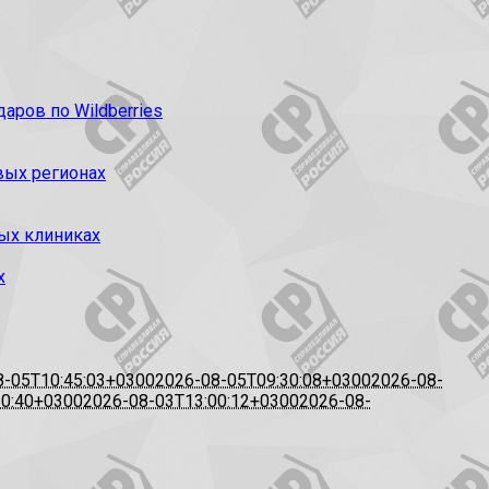
ров по Wildberries
вых регионах
ых клиниках
х
8-05T10:45:03+0300
2026-08-05T09:30:08+0300
2026-08-
20:40+0300
2026-08-03T13:00:12+0300
2026-08-