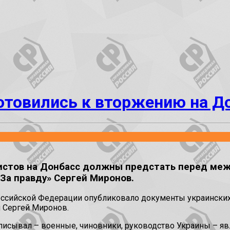
отовились к вторжению на Д
истов на Донбасс должны предстать перед ме
За правду» Сергей Миронов.
оссийской Федерации опубликовало документы украинских
л Сергей Миронов.
одписывал – военные, чиновники, руководство Украины – я