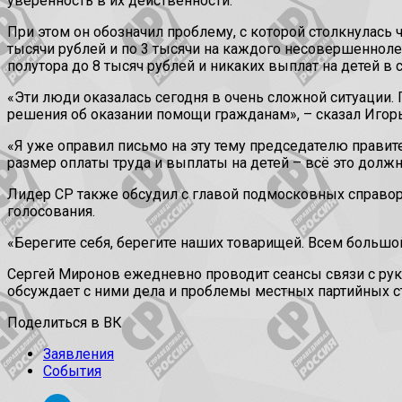
уверенность в их действенности.
При этом он обозначил проблему, с которой столкнулась 
тысячи рублей и по 3 тысячи на каждого несовершеннолетн
полутора до 8 тысяч рублей и никаких выплат на детей в 
«Эти люди оказалась сегодня в очень сложной ситуации.
решения об оказании помощи гражданам», – сказал Игор
«Я уже оправил письмо на эту тему председателю правит
размер оплаты труда и выплаты на детей – всё это долж
Лидер СР также обсудил с главой подмосковных справо
голосования.
«Берегите себя, берегите наших товарищей. Всем большо
Сергей Миронов ежедневно проводит сеансы связи с руко
обсуждает с ними дела и проблемы местных партийных ст
Поделиться в ВК
Заявления
События