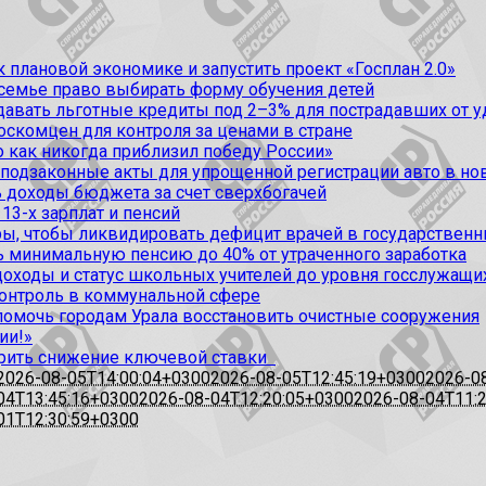
 плановой экономике и запустить проект «Госплан 2.0»
 семье право выбирать форму обучения детей
вать льготные кредиты под 2–3% для пострадавших от уда
оскомцен для контроля за ценами в стране
 как никогда приблизил победу России»
 подзаконные акты для упрощенной регистрации авто в но
 доходы бюджета за счет сверхбогачей
13-х зарплат и пенсий
, чтобы ликвидировать дефицит врачей в государственн
ь минимальную пенсию до 40% от утраченного заработка
доходы и статус школьных учителей до уровня госслужащи
контроль в коммунальной сфере
омочь городам Урала восстановить очистные сооружения
ии!»
рить снижение ключевой ставки
2026-08-05T14:00:04+0300
2026-08-05T12:45:19+0300
2026-0
04T13:45:16+0300
2026-08-04T12:20:05+0300
2026-08-04T11:
01T12:30:59+0300