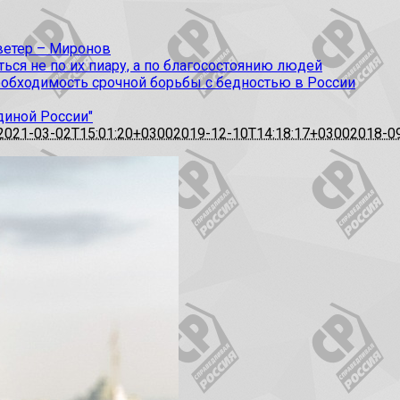
 ветер – Миронов
ся не по их пиару, а по благосостоянию людей
еобходимость срочной борьбы с бедностью в России
диной России"
2021-03-02T15:01:20+0300
2019-12-10T14:18:17+0300
2018-0