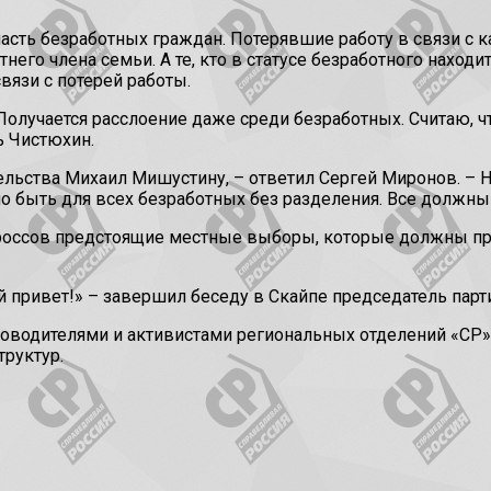
часть безработных граждан. Потерявшие работу в связи с 
его члена семьи. А те, кто в статусе безработного находи
связи с потерей работы.
 Получается расслоение даже среди безработных. Считаю,
ь Чистюхин.
ельства Михаил Мишустину, – ответил Сергей Миронов. – 
но быть для всех безработных без разделения. Все должны
россов предстоящие местные выборы, которые должны про
й привет!» – завершил беседу в Скайпе председатель парт
водителями и активистами региональных отделений «СР», 
руктур.