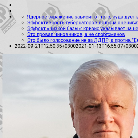
Ядерное заражение зависит от того, куда дует
Эффективность губернаторов должна оценивать
Эффект «низкой базы»: кризис указывает на н
Это провал чиновников, а не спортсменов
Это было голосование не за ЛДПР, а против "Е
2022-09-21T12:50:35+0300
2021-01-13T16:55:07+0300