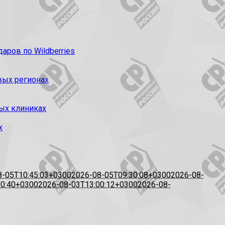
ров по Wildberries
вых регионах
ых клиниках
х
8-05T10:45:03+0300
2026-08-05T09:30:08+0300
2026-08-
20:40+0300
2026-08-03T13:00:12+0300
2026-08-