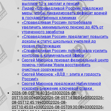
выплате 13-х зарплат и пенсий
Лидер «Справедливой России» предложил
меры, чтобы ликвидировать дефицит врачей
в государственных клиниках
«Справедливая Россия» потребовала
увеличить минимальную пенсию до 40% от
утраченного заработка
«Справедливая Россия» предлагает повысить
доходы и статус школьных учителей до
уровня госслужащих
«Справедливая Россия» потребовала усилить
контроль в коммунальной сфере
Сергей Миронов призвал федеральный центр
помочь городам Урала восстановить
очистные сооружения
Сергей Миронов: «ВДВ – элита и гордость
России!»
Сергей Миронов предложил Набиуллиной
ускорить снижение ключевой ставки
2026-08-05T16:40:25+0300
2026-08-
05T15:00:00+0300
2026-08-05T14:00:04+0300
2026-
08-05T12:45:19+0300
2026-08-
05T10:45:03+0300
2026-08-05T09:30:08+0300
2026-