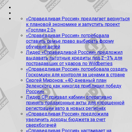
«Справедливая Россия» предлагает вернуться
к плановой экономике и запустить проект
«Госплан 2.0»
«Справедливая Россия» потребовала
оставить семье право выбирать форму
обучения детей
Лидер «Справедливой России» предложил
выдавать льготные кредиты под 2–3% для
пострадавших от ударов по Wildberries
«Справедливая Россия» потребовала создать
Госкомцен для контроля за ценами в стране
Сергей Миронов: «40-дневный план
Зеленского как никогда приблизил победу
России»
Лидер СР призвал кабмин оперативно
принять подзаконные акты для упрощенной
регистрации авто в новых регионах
«Справедливая Россия» предложила
увеличить доходы бюджета за счет
сверхбогачей
«Справедливая Россия» настаивает на