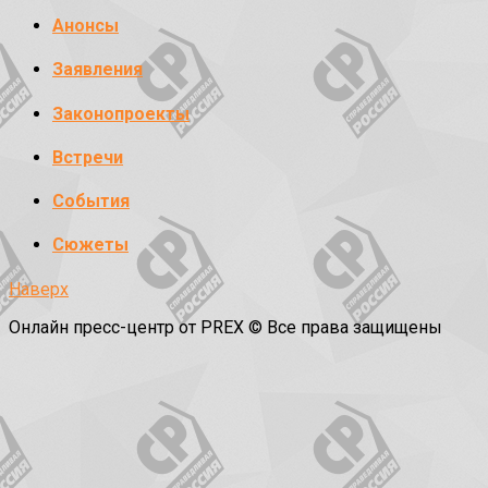
Анонсы
Заявления
Законопроекты
Встречи
События
Сюжеты
Наверх
Онлайн пресс-центр от PREX © Все права защищены