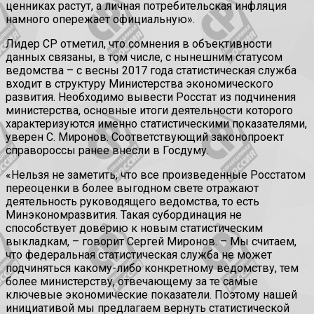
ценниках растут, а личная потребительская инфляция
намного опережает официальную».
Лидер СР отметил, что сомнения в объективности
данных связаны, в том числе, с нынешним статусом
ведомства – с весны 2017 года статистическая служба
входит в структуру Министерства экономического
развития. Необходимо вывести Росстат из подчинения
министерства, основные итоги деятельности которого
характеризуются именно статистическими показателями,
уверен С. Миронов. Соответствующий законопроект
справороссы ранее внесли в Госдуму.
«Нельзя не заметить, что все произведенные Росстатом
переоценки в более выгодном свете отражают
деятельность руководящего ведомства, то есть
Минэкономразвития. Такая субординация не
способствует доверию к новым статистическим
выкладкам, – говорит Сергей Миронов. – Мы считаем,
что федеральная статистическая служба не может
подчиняться какому-либо конкретному ведомству, тем
более министерству, отвечающему за те самые
ключевые экономические показатели. Поэтому нашей
инициативой мы предлагаем вернуть статистической