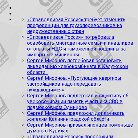
«Справедливая Россия» требует отменить
преференции для грузоперевозчиков из
недружественных стран
«Справедливая Россия» потребовала
освободить многодетные семьи и инвалидов
от оплаты НДС и таможенной пошлины за
импортные минивэны
Сергей Миронов потребовал остановить
ликвидацию хлебокомбината в Калужской
области
Сергей Миронов: «Пустующие квартиры
застройщиков надо передавать
нуждающимся»
Сергей Миронов поддержал инициативу об
увековечивании памяти участника СВО в
подмосковном Одинцово
Сергей Миронов предложил доплачивать
жителям Калининградской области
Сергей Миронов призвал японцев поменьше
думать о Курилах
«Справедливая Россия» предложила