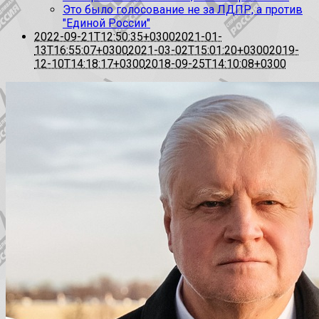
Это было голосование не за ЛДПР, а против
"Единой России"
2022-09-21T12:50:35+0300
2021-01-
13T16:55:07+0300
2021-03-02T15:01:20+0300
2019-
12-10T14:18:17+0300
2018-09-25T14:10:08+0300