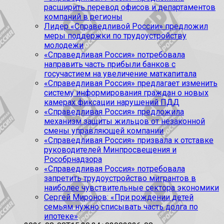
расширить перевод офисов и департаментов
компаний в регионы
Лидер «Справедливой России» предложил
меры поддержки по трудоустройству
молодежи
«Справедливая Россия» потребовала
направить часть прибыли банков с
госучастием на увеличение маткапитала
«Справедливая Россия» предлагает изменить
систему информирования граждан о новых
камерах фиксации нарушений ПДД
«Справедливая Россия» предложила
механизм защиты жильцов от незаконной
смены управляющей компании
«Справедливая Россия» призвала к отставке
руководителей Минпросвещения и
Рособрнадзора
«Справедливая Россия» потребовала
запретить трудоустройство мигрантов в
наиболее чувствительные сектора экономики
Сергей Миронов: «При рождении детей
семьям нужно списывать часть долга по
ипотеке»