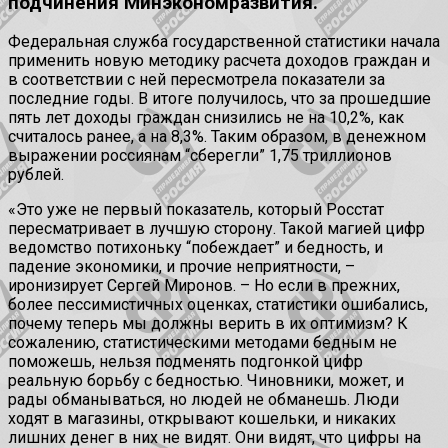
подчинения Минэкономразвития.
Федеральная служба государственной статистики начала
применить новую методику расчета доходов граждан и
в соответствии с ней пересмотрела показатели за
последние годы. В итоге получилось, что за прошедшие
пять лет доходы граждан снизились не на 10,2%, как
считалось ранее, а на 8,3%. Таким образом, в денежном
выражении россиянам “сберегли” 1,75 триллионов
рублей.
«Это уже не первый показатель, который Росстат
пересматривает в лучшую сторону. Такой магией цифр
ведомство потихоньку “побеждает” и бедность, и
падение экономики, и прочие неприятности, –
иронизирует Сергей Миронов. – Но если в прежних,
более пессимистичных оценках, статистики ошибались,
почему теперь мы должны верить в их оптимизм? К
сожалению, статистическими методами бедным не
поможешь, нельзя подменять подгонкой цифр
реальную борьбу с бедностью. Чиновники, может, и
рады обманываться, но людей не обманешь. Люди
ходят в магазины, открывают кошельки, и никаких
лишних денег в них не видят. Они видят, что цифры на