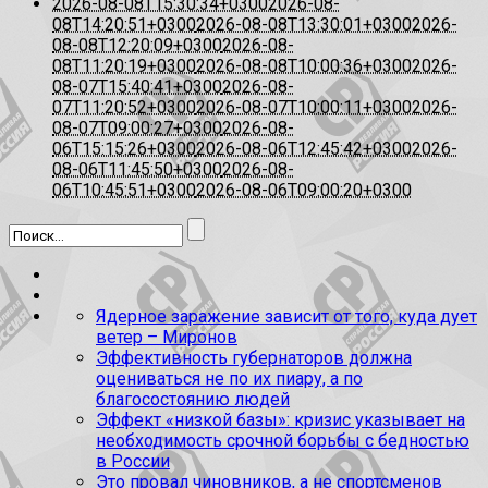
2026-08-08T15:30:34+0300
2026-08-
08T14:20:51+0300
2026-08-08T13:30:01+0300
2026-
08-08T12:20:09+0300
2026-08-
08T11:20:19+0300
2026-08-08T10:00:36+0300
2026-
08-07T15:40:41+0300
2026-08-
07T11:20:52+0300
2026-08-07T10:00:11+0300
2026-
08-07T09:00:27+0300
2026-08-
06T15:15:26+0300
2026-08-06T12:45:42+0300
2026-
08-06T11:45:50+0300
2026-08-
06T10:45:51+0300
2026-08-06T09:00:20+0300
Ядерное заражение зависит от того, куда дует
ветер – Миронов
Эффективность губернаторов должна
оцениваться не по их пиару, а по
благосостоянию людей
Эффект «низкой базы»: кризис указывает на
необходимость срочной борьбы с бедностью
в России
Это провал чиновников, а не спортсменов