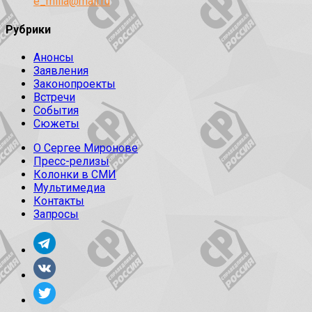
e_milia@mail.ru
Рубрики
Анонсы
Заявления
Законопроекты
Встречи
События
Сюжеты
О Сергее Миронове
Пресс-релизы
Колонки в СМИ
Мультимедиа
Контакты
Запросы