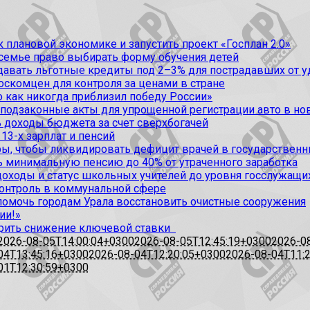
 плановой экономике и запустить проект «Госплан 2.0»
 семье право выбирать форму обучения детей
вать льготные кредиты под 2–3% для пострадавших от уда
оскомцен для контроля за ценами в стране
 как никогда приблизил победу России»
 подзаконные акты для упрощенной регистрации авто в но
 доходы бюджета за счет сверхбогачей
13-х зарплат и пенсий
, чтобы ликвидировать дефицит врачей в государственн
ь минимальную пенсию до 40% от утраченного заработка
доходы и статус школьных учителей до уровня госслужащи
контроль в коммунальной сфере
омочь городам Урала восстановить очистные сооружения
ии!»
рить снижение ключевой ставки
2026-08-05T14:00:04+0300
2026-08-05T12:45:19+0300
2026-0
04T13:45:16+0300
2026-08-04T12:20:05+0300
2026-08-04T11:
01T12:30:59+0300