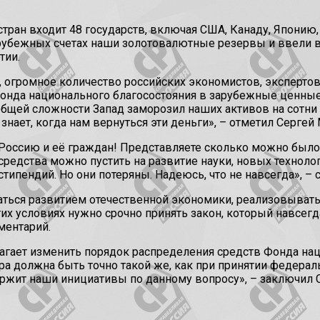
ран входит 48 государств, включая США, Канаду, Японию, 
арубежных счетах наши золотовалютные резервы и ввели 
тии.
, огромное количество российских экономистов, эксперто
Фонда национального благосостояния в зарубежные ценные
В общей сложности Запад заморозил наших активов на сотни
знает, когда нам вернуться эти деньги», – отметил Сергей
а Россию и её граждан! Представляете сколько можно был
редства можно пустить на развитие науки, новых техноло
типендий. Но они потеряны. Надеюсь, что не навсегда», – 
ться развитием отечественной экономики, реализовывать
тих условиях нужно срочно принять закон, который навс
ментарий.
лагает изменить порядок распределения средств Фонда на
а должна быть точно такой же, как при принятии федерал
ержит наши инициативы по данному вопросу», – заключил 