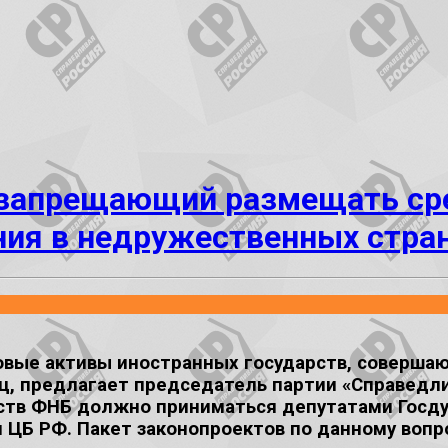
, запрещающий размещать ср
ния в недружественных стра
овые активы иностранных государств, соверша
ц, предлагает председатель партии «Справедли
ств ФНБ должно приниматься депутатами Госд
и ЦБ РФ. Пакет законопроектов по данному вопр