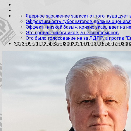
Ядерное заражение зависит от того, куда дует
Эффективность губернаторов должна оценивать
Эффект «низкой базы»: кризис указывает на н
Это провал чиновников, а не спортсменов
Это было голосование не за ЛДПР, а против "Е
2022-09-21T12:50:35+0300
2021-01-13T16:55:07+0300