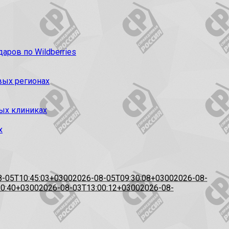
ров по Wildberries
вых регионах
ых клиниках
х
8-05T10:45:03+0300
2026-08-05T09:30:08+0300
2026-08-
20:40+0300
2026-08-03T13:00:12+0300
2026-08-