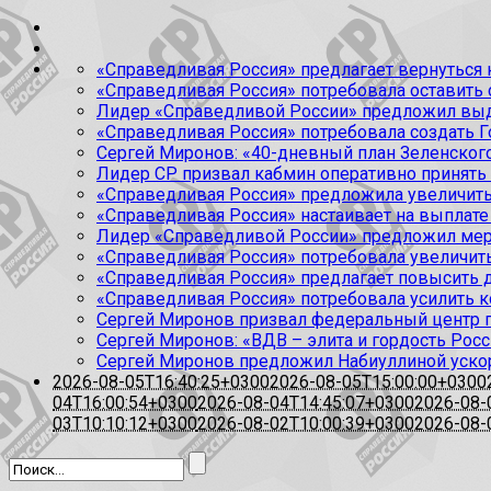
«Справедливая Россия» предлагает вернуться к
«Справедливая Россия» потребовала оставить
Лидер «Справедливой России» предложил выда
«Справедливая Россия» потребовала создать Г
Сергей Миронов: «40-дневный план Зеленского
Лидер СР призвал кабмин оперативно принять
«Справедливая Россия» предложила увеличить
«Справедливая Россия» настаивает на выплате 
Лидер «Справедливой России» предложил меры
«Справедливая Россия» потребовала увеличит
«Справедливая Россия» предлагает повысить 
«Справедливая Россия» потребовала усилить 
Сергей Миронов призвал федеральный центр п
Сергей Миронов: «ВДВ – элита и гордость Росс
Сергей Миронов предложил Набиуллиной уско
2026-08-05T16:40:25+0300
2026-08-05T15:00:00+0300
04T16:00:54+0300
2026-08-04T14:45:07+0300
2026-08-
03T10:10:12+0300
2026-08-02T10:00:39+0300
2026-08-