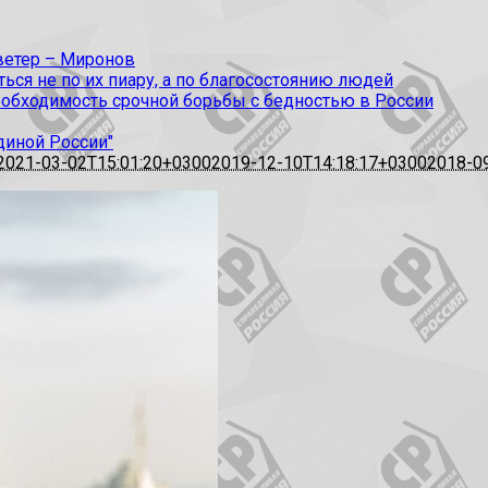
 ветер – Миронов
ся не по их пиару, а по благосостоянию людей
еобходимость срочной борьбы с бедностью в России
диной России"
2021-03-02T15:01:20+0300
2019-12-10T14:18:17+0300
2018-0