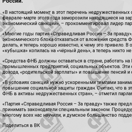
России.
«В настоящий момент в этот перечень недружественных ст
феврале-марте этого года заморозили находящиеся на з
экономический санкций», – прокомментировал лидер пар
«Многие годы партия «Справедливая Россия – За правду»
экономического блока отказаться от вложения средств 
делать, и теперь хорошо известно, к чему это привело. 
«кубышка» копилась на «чёрный день», а теперь никто не 
«Средства ФНБ должны оставаться в стране, работать н
промышленных предприятий, социальных объектов. Эти с
дохода, «родительской зарплаты» и повышение пенсий и с
«В условиях санкций нужно ускоренными темпами занима
повышение социальной защиты граждан. Считаю, что в э
ФНБ в активы недружественных стран», – отметил парла
«Партия «Справедливая Россия – За правду» также пред
принимать законодатели специальным законом. Процедур
многому всех нас научили, и думское большинство подд
Поделиться в ВК