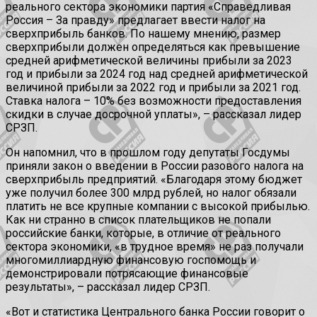
реального сектора экономики партия «Справедливая
Россия – За правду» предлагает ввести налог на
сверхприбыль банков. По нашему мнению, размер
сверхприбыли должен определяться как превышение
средней арифметической величины прибыли за 2023
год и прибыли за 2024 год над средней арифметической
величиной прибыли за 2022 год и прибыли за 2021 год.
Ставка налога – 10% без возможности предоставления
скидки в случае досрочной уплаты», – рассказал лидер
СРЗП.
Он напомнил, что в прошлом году депутаты Госдумы
приняли закон о введении в России разового налога на
сверхприбыль предприятий. «Благодаря этому бюджет
уже получил более 300 млрд рублей, но налог обязали
платить не все крупные компании с высокой прибылью.
Как ни странно в список плательщиков не попали
российские банки, которые, в отличие от реального
сектора экономики, «в трудное время» не раз получали
многомиллиардную финансовую госпомощь и
демонстрировали потрясающие финансовые
результаты», – рассказал лидер СРЗП.
«Вот и статистика Центрального банка России говорит о