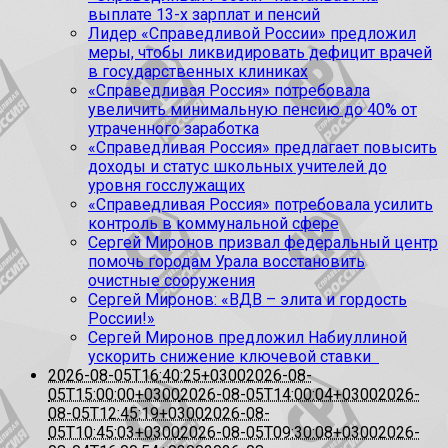
выплате 13-х зарплат и пенсий
Лидер «Справедливой России» предложил
меры, чтобы ликвидировать дефицит врачей
в государственных клиниках
«Справедливая Россия» потребовала
увеличить минимальную пенсию до 40% от
утраченного заработка
«Справедливая Россия» предлагает повысить
доходы и статус школьных учителей до
уровня госслужащих
«Справедливая Россия» потребовала усилить
контроль в коммунальной сфере
Сергей Миронов призвал федеральный центр
помочь городам Урала восстановить
очистные сооружения
Сергей Миронов: «ВДВ – элита и гордость
России!»
Сергей Миронов предложил Набиуллиной
ускорить снижение ключевой ставки
2026-08-05T16:40:25+0300
2026-08-
05T15:00:00+0300
2026-08-05T14:00:04+0300
2026-
08-05T12:45:19+0300
2026-08-
05T10:45:03+0300
2026-08-05T09:30:08+0300
2026-