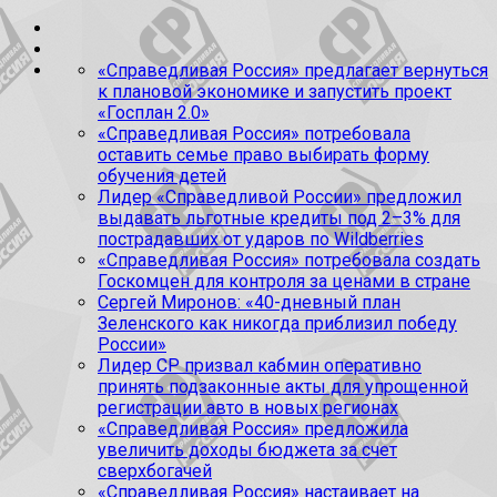
«Справедливая Россия» предлагает вернуться
к плановой экономике и запустить проект
«Госплан 2.0»
«Справедливая Россия» потребовала
оставить семье право выбирать форму
обучения детей
Лидер «Справедливой России» предложил
выдавать льготные кредиты под 2–3% для
пострадавших от ударов по Wildberries
«Справедливая Россия» потребовала создать
Госкомцен для контроля за ценами в стране
Сергей Миронов: «40-дневный план
Зеленского как никогда приблизил победу
России»
Лидер СР призвал кабмин оперативно
принять подзаконные акты для упрощенной
регистрации авто в новых регионах
«Справедливая Россия» предложила
увеличить доходы бюджета за счет
сверхбогачей
«Справедливая Россия» настаивает на