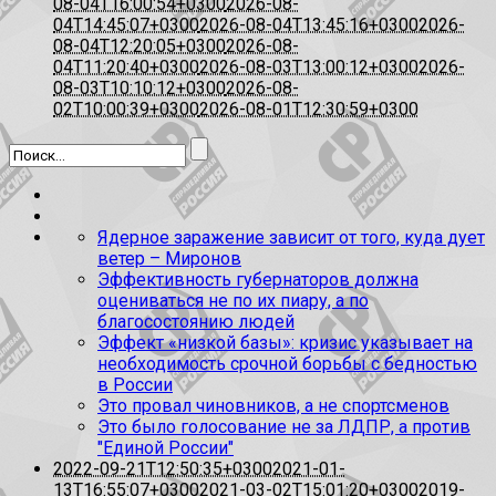
08-04T16:00:54+0300
2026-08-
04T14:45:07+0300
2026-08-04T13:45:16+0300
2026-
08-04T12:20:05+0300
2026-08-
04T11:20:40+0300
2026-08-03T13:00:12+0300
2026-
08-03T10:10:12+0300
2026-08-
02T10:00:39+0300
2026-08-01T12:30:59+0300
Ядерное заражение зависит от того, куда дует
ветер – Миронов
Эффективность губернаторов должна
оцениваться не по их пиару, а по
благосостоянию людей
Эффект «низкой базы»: кризис указывает на
необходимость срочной борьбы с бедностью
в России
Это провал чиновников, а не спортсменов
Это было голосование не за ЛДПР, а против
"Единой России"
2022-09-21T12:50:35+0300
2021-01-
13T16:55:07+0300
2021-03-02T15:01:20+0300
2019-