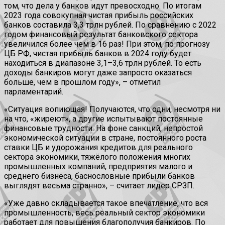
том, что дела у банков идут превосходно. По итогам
2023 года совокупная чистая прибыль российских
банков составила 3,3 трлн рублей. По сравнению с 2022
годом финансовый результат банковского сектора
увеличился более чем в 16 раз! При этом, по прогнозу
ЦБ РФ, чистая прибыль банков в 2024 году будет
находиться в диапазоне 3,1–3,6 трлн рублей. То есть
доходы банкиров могут даже запросто оказаться
больше, чем в прошлом году», – отметил
парламентарий.
«Ситуация вопиющая! Получаются, что одни, несмотря ни
на что, «жиреют», а другие испытывают постоянные
финансовые трудности. На фоне санкций, непростой
экономической ситуации в стране, постоянного роста
ставки ЦБ и удорожания кредитов для реального
сектора экономики, тяжёлого положения многих
промышленных компаний, предприятия малого и
среднего бизнеса, баснословные прибыли банков
выглядят весьма странно», – считает лидер СРЗП.
«Уже давно складывается такое впечатление, что вся
промышленность, весь реальный сектор экономики
работает для повышения благополучия банкиров. По