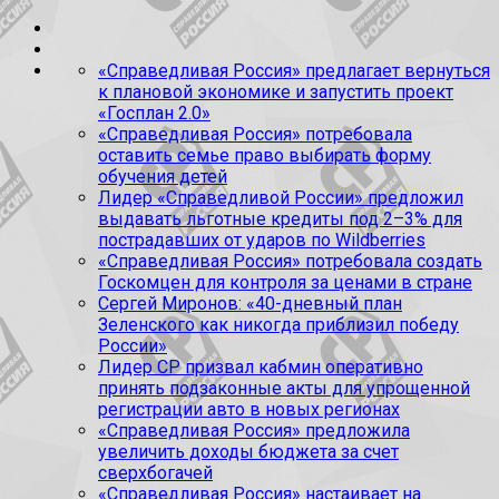
«Справедливая Россия» предлагает вернуться
к плановой экономике и запустить проект
«Госплан 2.0»
«Справедливая Россия» потребовала
оставить семье право выбирать форму
обучения детей
Лидер «Справедливой России» предложил
выдавать льготные кредиты под 2–3% для
пострадавших от ударов по Wildberries
«Справедливая Россия» потребовала создать
Госкомцен для контроля за ценами в стране
Сергей Миронов: «40-дневный план
Зеленского как никогда приблизил победу
России»
Лидер СР призвал кабмин оперативно
принять подзаконные акты для упрощенной
регистрации авто в новых регионах
«Справедливая Россия» предложила
увеличить доходы бюджета за счет
сверхбогачей
«Справедливая Россия» настаивает на