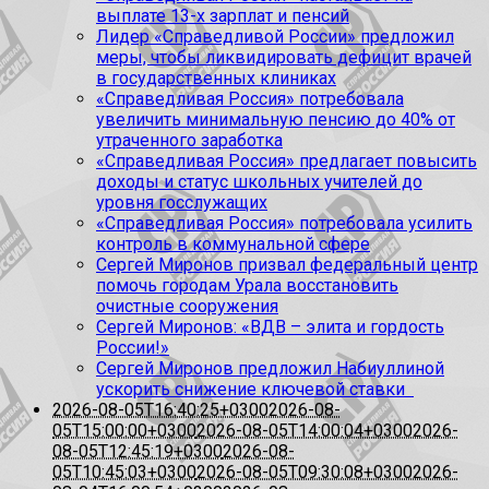
выплате 13-х зарплат и пенсий
Лидер «Справедливой России» предложил
меры, чтобы ликвидировать дефицит врачей
в государственных клиниках
«Справедливая Россия» потребовала
увеличить минимальную пенсию до 40% от
утраченного заработка
«Справедливая Россия» предлагает повысить
доходы и статус школьных учителей до
уровня госслужащих
«Справедливая Россия» потребовала усилить
контроль в коммунальной сфере
Сергей Миронов призвал федеральный центр
помочь городам Урала восстановить
очистные сооружения
Сергей Миронов: «ВДВ – элита и гордость
России!»
Сергей Миронов предложил Набиуллиной
ускорить снижение ключевой ставки
2026-08-05T16:40:25+0300
2026-08-
05T15:00:00+0300
2026-08-05T14:00:04+0300
2026-
08-05T12:45:19+0300
2026-08-
05T10:45:03+0300
2026-08-05T09:30:08+0300
2026-