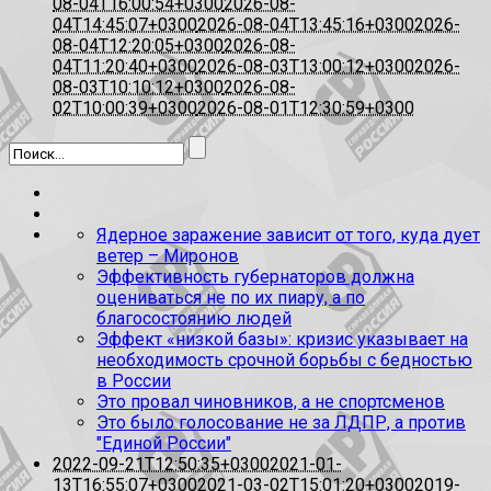
08-04T16:00:54+0300
2026-08-
04T14:45:07+0300
2026-08-04T13:45:16+0300
2026-
08-04T12:20:05+0300
2026-08-
04T11:20:40+0300
2026-08-03T13:00:12+0300
2026-
08-03T10:10:12+0300
2026-08-
02T10:00:39+0300
2026-08-01T12:30:59+0300
Ядерное заражение зависит от того, куда дует
ветер – Миронов
Эффективность губернаторов должна
оцениваться не по их пиару, а по
благосостоянию людей
Эффект «низкой базы»: кризис указывает на
необходимость срочной борьбы с бедностью
в России
Это провал чиновников, а не спортсменов
Это было голосование не за ЛДПР, а против
"Единой России"
2022-09-21T12:50:35+0300
2021-01-
13T16:55:07+0300
2021-03-02T15:01:20+0300
2019-